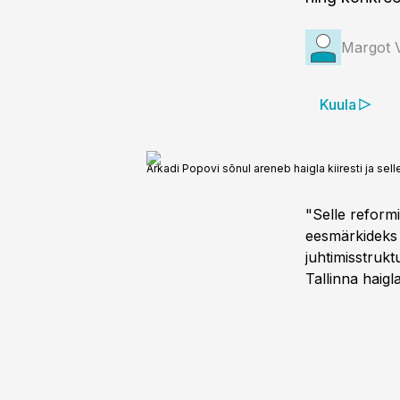
Margot 
Kuula
Arkadi Popovi sõnul areneb haigla kiiresti ja s
"Selle reform
eesmärkideks 
juhtimisstruk
Tallinna haigl