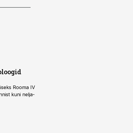
oloogid
imiseks Rooma IV
nist kuni nelja-