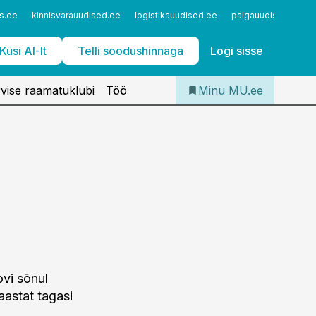
Iseteenindus
s.ee
kinnisvarauudised.ee
logistikauudised.ee
palgauudised.ee
Telli Meditsiiniuudised
Küsi AI-lt
Telli soodushinnaga
Logi sisse
vise raamatuklubi
Töö
Minu MU.ee
vi sõnul
aastat tagasi