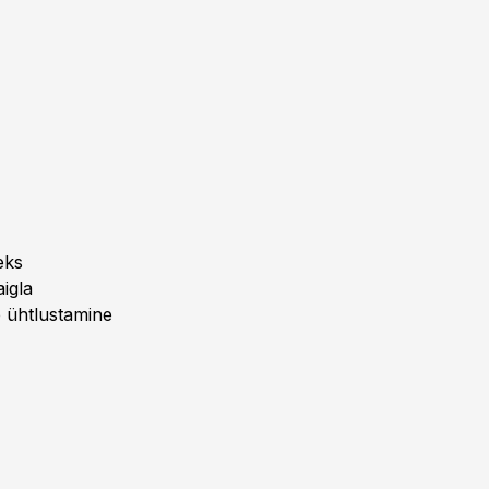
eks
igla
e ühtlustamine