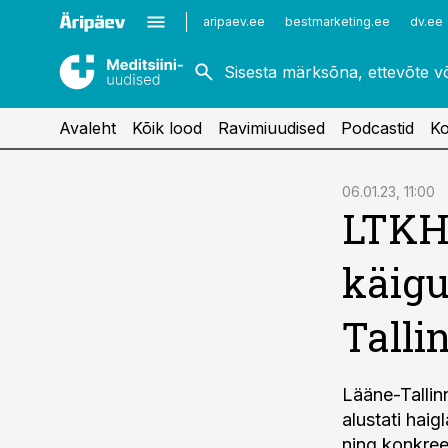
Kardioloogia
Uroloogia
aripaev.ee
bestmarketing.ee
dv.ee
Kirurgia
Vaktsineerimine
Naistehaigused
Avaleht
Kõik lood
Ravimiuudised
Podcastid
Ko
cebook
06.01.23, 11:00
LTKH
Twitter)
kedIn
käigu
ail
Talli
k
Lääne-Tallin
alustati haig
ning konkre