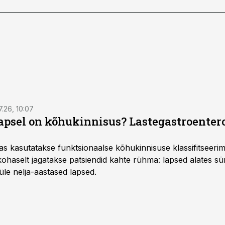
7.26, 10:07
lapsel on kõhukinnisus? Lastegastroenter
as kasutatakse funktsionaalse kõhukinnisuse klassifitseer
e kohaselt jagatakse patsiendid kahte rühma: lapsed alates sün
üle nelja-aastased lapsed.