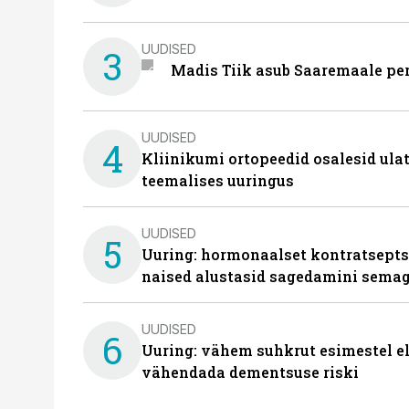
UUDISED
3
Madis Tiik asub Saaremaale pe
UUDISED
4
Kliinikumi ortopeedid osalesid ula
teemalises uuringus
UUDISED
5
Uuring: hormonaalset kontratsept
naised alustasid sagedamini semag
UUDISED
6
Uuring: vähem suhkrut esimestel el
vähendada dementsuse riski