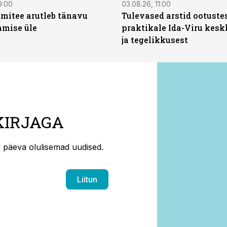
9:00
03.08.26, 11:00
mitee arutleb tänavu
Tulevased arstid ootuste
amise üle
praktikale Ida-Viru kesk
ja tegelikkusest
KIRJAGA
ti päeva olulisemad uudised.
Liitun