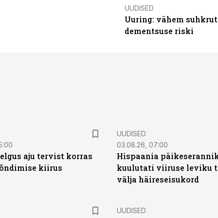
UUDISED
Uuring: vähem suhkrut
dementsuse riski
UUDISED
5:00
03.08.26, 07:00
elgus aju tervist korras
Hispaania päikeseranni
õndimise kiirus
kuulutati viiruse leviku 
välja häireseisukord
UUDISED