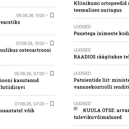
Kliinikumi ortopeedid 
teemalises uuringus
06.08.26, 11:00
rearstiks
UUDISED
Puuetega inimeste koda
07.08.26, 13:00
tuslikus osteoartroosi
UUDISED
RAADIOS räägitakse te
UUDISED
05.08.26, 07:00
Patsientide liit: minis
siooni kasutanud
vanusekontrolli rendi
lutiidiravi
UUDISED
07.08.26, 07:00
KUULA OTSE: arvamu
uaastatel võib
tulevikuvõimalused