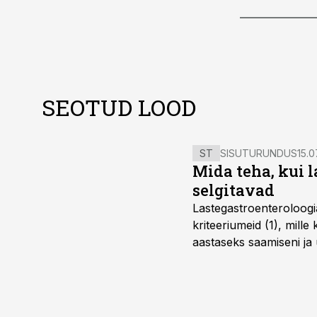
SEOTUD LOOD
ST
SISUTURUNDUS
15.0
Mida teha, kui 
selgitavad
Lastegastroenteroloogi
kriteeriumeid (1), mill
aastaseks saamiseni ja 