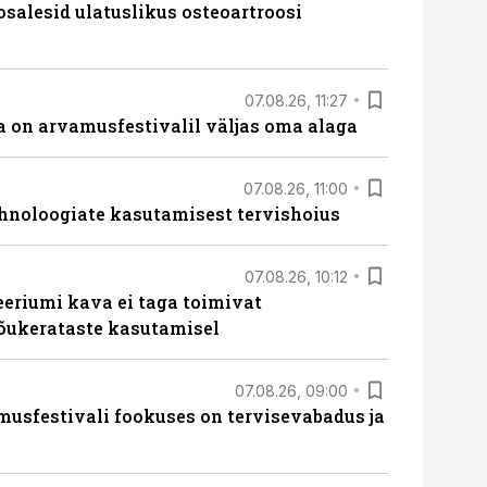
osalesid ulatuslikus osteoartroosi
07.08.26, 11:27
 on arvamusfestivalil väljas oma alaga
07.08.26, 11:00
hnoloogiate kasutamisest tervishoius
07.08.26, 10:12
teeriumi kava ei taga toimivat
tõukerataste kasutamisel
07.08.26, 09:00
sfestivali fookuses on tervisevabadus ja