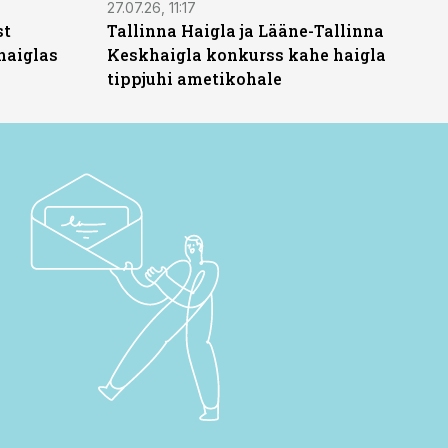
27.07.26, 11:17
st
Tallinna Haigla ja Lääne-Tallinna
haiglas
Keskhaigla konkurss kahe haigla
tippjuhi ametikohale