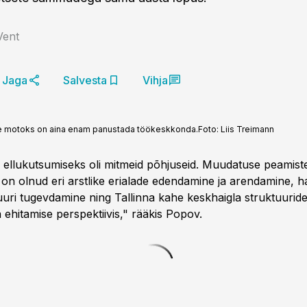
Vent
Jaga
Salvesta
Vihja
elle motoks on aina enam panustada töökeskkonda.
Foto:
Liis Treimann
i ellukutsumiseks oli mitmeid põhjuseid. Muudatuse peamist
on olnud eri arstlike erialade edendamine ja arendamine, ha
tuuri tugevdamine ning Tallinna kahe keskhaigla struktuurid
a ehitamise perspektiivis," rääkis Popov.