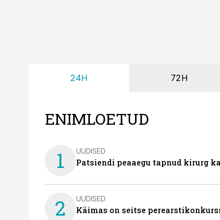
24H
72H
ENIMLOETUD
UUDISED
1
Patsiendi peaaegu tapnud kirurg ka
UUDISED
2
Käimas on seitse perearstikonkurs