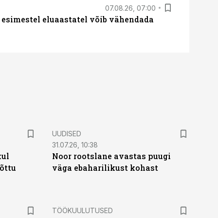
07.08.26, 07:00
 esimestel eluaastatel võib vähendada
UUDISED
31.07.26, 10:38
kul
Noor rootslane avastas puugi
tõttu
väga ebaharilikust kohast
ST
TÖÖKUULUTUSED