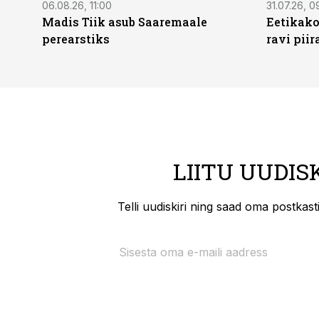
06.08.26, 11:00
31.07.26, 0
Madis Tiik asub Saaremaale
Eetikako
perearstiks
ravi piir
LIITU UUDIS
Telli uudiskiri ning saad oma postkas