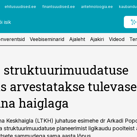
ehitusuudised.ee
finantsuudised.ee
aritehnoloogia.ee
kaubandu
nverentsid
Veebiseminarid
Ajaleht
Ajakiri
Videod
Ter
 struktuurimuudatuse
s arvestatakse tulevase
nna haiglaga
na Keskhaigla (LTKH) juhatuse esimehe dr Arkadi Popo
la struktuurimuudatuse planeerimist ligikaudu poolteist 
etsete sammudega sama aasta lõpus.