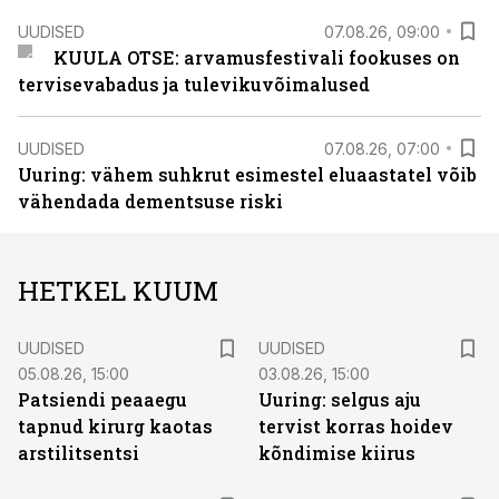
UUDISED
07.08.26, 09:00
KUULA OTSE: arvamusfestivali fookuses on
tervisevabadus ja tulevikuvõimalused
UUDISED
07.08.26, 07:00
Uuring: vähem suhkrut esimestel eluaastatel võib
vähendada dementsuse riski
HETKEL KUUM
UUDISED
UUDISED
05.08.26, 15:00
03.08.26, 15:00
Patsiendi peaaegu
Uuring: selgus aju
tapnud kirurg kaotas
tervist korras hoidev
arstilitsentsi
kõndimise kiirus