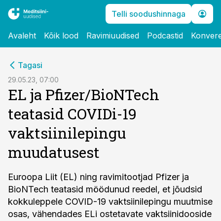
Telli soodushinnaga
Avaleht
Kõik lood
Ravimiuudised
Podcastid
Konvere
cebook
Tagasi
Twitter)
29.05.23, 07:00
EL ja Pfizer/BioNTech
kedIn
teatasid COVIDi-19
ail
vaktsiinilepingu
k
muudatusest
Euroopa Liit (EL) ning ravimitootjad Pfizer ja
BioNTech teatasid möödunud reedel, et jõudsid
kokkuleppele COVID-19 vaktsiinilepingu muutmise
osas, vähendades ELi ostetavate vaktsiinidooside