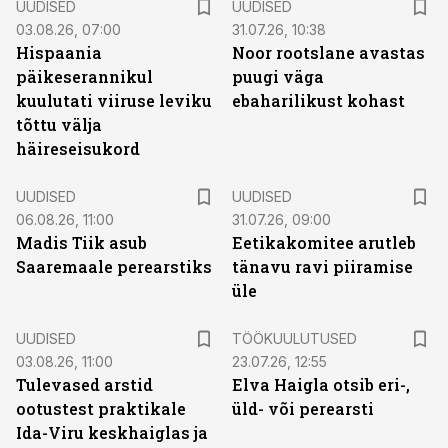
UUDISED
UUDISED
03.08.26, 07:00
31.07.26, 10:38
Hispaania
Noor rootslane avastas
päikeserannikul
puugi väga
kuulutati viiruse leviku
ebaharilikust kohast
tõttu välja
häireseisukord
UUDISED
UUDISED
06.08.26, 11:00
31.07.26, 09:00
Madis Tiik asub
Eetikakomitee arutleb
Saaremaale perearstiks
tänavu ravi piiramise
üle
ST
UUDISED
TÖÖKUULUTUSED
03.08.26, 11:00
23.07.26, 12:55
Tulevased arstid
Elva Haigla otsib eri-,
ootustest praktikale
üld- või perearsti
Ida-Viru keskhaiglas ja