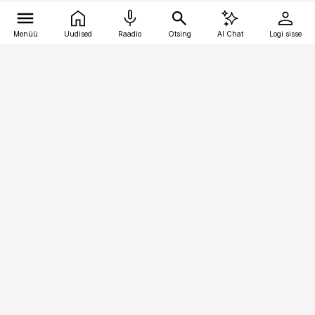
Menüü
Uudised
Raadio
Otsing
AI Chat
Logi sisse
Vana-Lõuna 39/1, 19094 Tallinn
(+372) 667 0111
meditsiiniuudised@aripaev.ee
Tellimisega seotud küsimused:
tellimiskeskus@aripaev.ee
Telli
Reklaam
Firmast
Sisu kasutamisõigused
Ajakirjaniku
eetikakoodeks
Üldtingimused
Privaatsustingimused