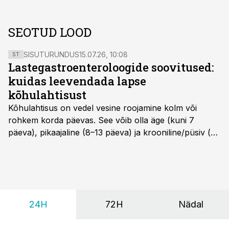
SEOTUD LOOD
SISUTURUNDUS
15.07.26, 10:08
ST
Lastegastroenteroloogide soovitused:
kuidas leevendada lapse
kõhulahtisust
Kõhulahtisus on vedel vesine roojamine kolm või
rohkem korda päevas. See võib olla äge (kuni 7
päeva), pikaajaline (8–13 päeva) ja krooniline/püsiv (>
14 päeva). Lapseeas esinev kõhulahtisus on tavaliselt
viiruslik ning sellega kaasneb sageli oksendamine ja
kehatemperatuuri tõus.
24H
72H
Nädal