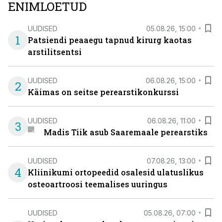
ENIMLOETUD
UUDISED
05.08.26, 15:00
1
Patsiendi peaaegu tapnud kirurg kaotas
arstilitsentsi
UUDISED
06.08.26, 15:00
2
Käimas on seitse perearstikonkurssi
UUDISED
06.08.26, 11:00
3
Madis Tiik asub Saaremaale perearstiks
UUDISED
07.08.26, 13:00
4
Kliinikumi ortopeedid osalesid ulatuslikus
osteoartroosi teemalises uuringus
UUDISED
05.08.26, 07:00