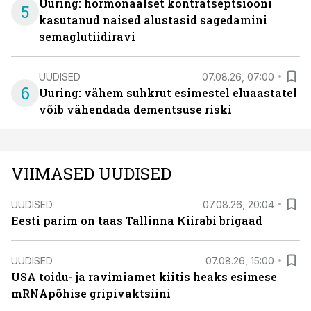
Uuring: hormonaalset kontratseptsiooni
5
kasutanud naised alustasid sagedamini
semaglutiidiravi
UUDISED
07.08.26, 07:00
6
Uuring: vähem suhkrut esimestel eluaastatel
võib vähendada dementsuse riski
VIIMASED UUDISED
UUDISED
07.08.26, 20:04
Eesti parim on taas Tallinna Kiirabi brigaad
UUDISED
07.08.26, 15:00
USA toidu- ja ravimiamet kiitis heaks esimese
mRNApõhise gripivaktsiini