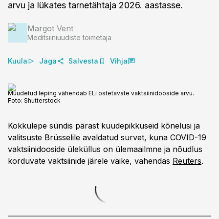
arvu ja lükates tarnetähtaja 2026. aastasse.
Margot Vent
Meditsiiniuudiste toimetaja
Kuula
Jaga
Salvesta
Vihja
Muudetud leping vähendab ELi ostetavate vaktsiinidooside arvu.
Foto:
Shutterstock
Kokkulepe sündis pärast kuudepikkuseid kõnelusi ja
valitsuste Brüsselile avaldatud survet, kuna COVID-19
vaktsiinidooside üleküllus on ülemaailmne ja nõudlus
korduvate vaktsiinide järele väike, vahendas
Reuters
.