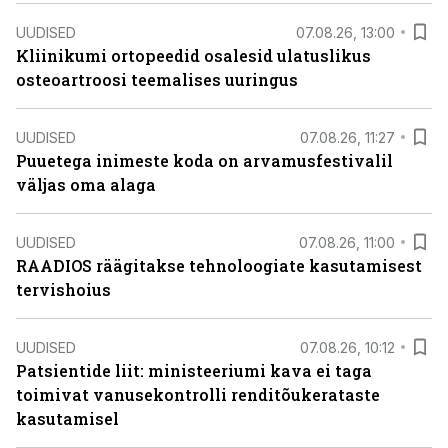
UUDISED
07.08.26, 13:00
Kliinikumi ortopeedid osalesid ulatuslikus
osteoartroosi teemalises uuringus
UUDISED
07.08.26, 11:27
Puuetega inimeste koda on arvamusfestivalil
väljas oma alaga
UUDISED
07.08.26, 11:00
RAADIOS räägitakse tehnoloogiate kasutamisest
tervishoius
UUDISED
07.08.26, 10:12
Patsientide liit: ministeeriumi kava ei taga
toimivat vanusekontrolli renditõukerataste
kasutamisel