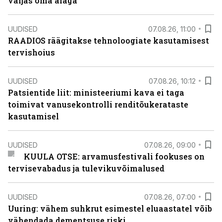
väljas oma alaga
UUDISED
07.08.26, 11:00
RAADIOS räägitakse tehnoloogiate kasutamisest
tervishoius
UUDISED
07.08.26, 10:12
Patsientide liit: ministeeriumi kava ei taga
toimivat vanusekontrolli renditõukerataste
kasutamisel
UUDISED
07.08.26, 09:00
KUULA OTSE: arvamusfestivali fookuses on
tervisevabadus ja tulevikuvõimalused
UUDISED
07.08.26, 07:00
Uuring: vähem suhkrut esimestel eluaastatel võib
vähendada dementsuse riski