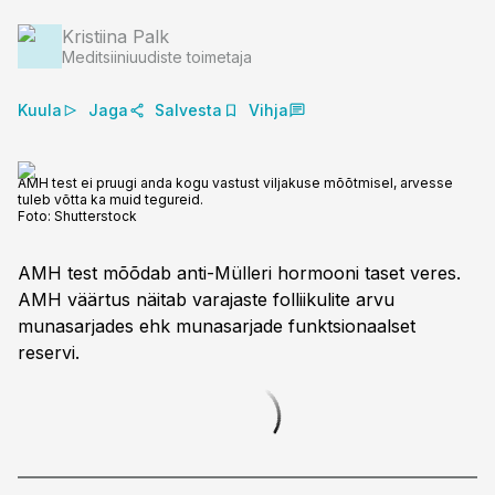
Kristiina Palk
Meditsiiniuudiste toimetaja
Kuula
Jaga
Salvesta
Vihja
AMH test ei pruugi anda kogu vastust viljakuse mõõtmisel, arvesse
tuleb võtta ka muid tegureid.
Foto:
Shutterstock
AMH test mõõdab anti-Mülleri hormooni taset veres.
AMH väärtus näitab varajaste folliikulite arvu
munasarjades ehk munasarjade funktsionaalset
reservi.