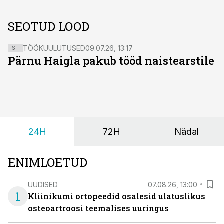
SEOTUD LOOD
TÖÖKUULUTUSED
09.07.26, 13:17
ST
Pärnu Haigla pakub tööd naistearstile
24H
72H
Nädal
ENIMLOETUD
UUDISED
07.08.26, 13:00
1
Kliinikumi ortopeedid osalesid ulatuslikus
osteoartroosi teemalises uuringus