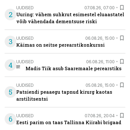
UUDISED
07.08.26, 07:00
2
Uuring: vähem suhkrut esimestel eluaastatel
võib vähendada dementsuse riski
UUDISED
06.08.26, 15:00
3
Käimas on seitse perearstikonkurssi
UUDISED
06.08.26, 11:00
4
Madis Tiik asub Saaremaale perearstiks
UUDISED
05.08.26, 15:00
5
Patsiendi peaaegu tapnud kirurg kaotas
arstilitsentsi
UUDISED
07.08.26, 20:04
6
Eesti parim on taas Tallinna Kiirabi brigaad