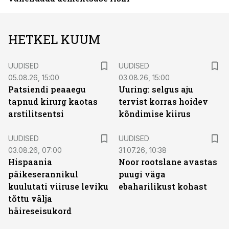
HETKEL KUUM
UUDISED
UUDISED
05.08.26, 15:00
03.08.26, 15:00
Patsiendi peaaegu
Uuring: selgus aju
tapnud kirurg kaotas
tervist korras hoidev
arstilitsentsi
kõndimise kiirus
UUDISED
UUDISED
03.08.26, 07:00
31.07.26, 10:38
Hispaania
Noor rootslane avastas
päikeserannikul
puugi väga
kuulutati viiruse leviku
ebaharilikust kohast
tõttu välja
häireseisukord