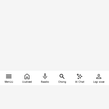
Menüü
Uudised
Raadio
Otsing
AI Chat
Logi sisse
Vana-Lõuna 39/1, 19094 Tallinn