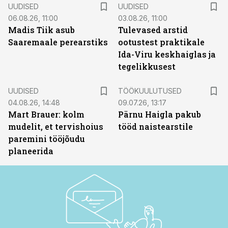
UUDISED
UUDISED
06.08.26, 11:00
03.08.26, 11:00
Madis Tiik asub
Tulevased arstid
Saaremaale perearstiks
ootustest praktikale
Ida-Viru keskhaiglas ja
tegelikkusest
ST
UUDISED
TÖÖKUULUTUSED
04.08.26, 14:48
09.07.26, 13:17
Mart Brauer: kolm
Pärnu Haigla pakub
mudelit, et tervishoius
tööd naistearstile
paremini tööjõudu
planeerida