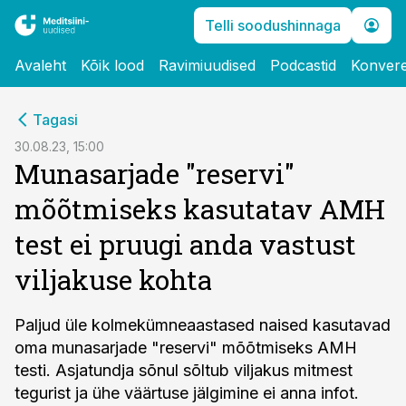
Telli soodushinnaga
Avaleht
Kõik lood
Ravimiuudised
Podcastid
Konvere
cebook
Tagasi
Twitter)
30.08.23, 15:00
Munasarjade "reservi"
kedIn
mõõtmiseks kasutatav AMH
ail
test ei pruugi anda vastust
k
viljakuse kohta
Paljud üle kolmekümneaastased naised kasutavad
oma munasarjade "reservi" mõõtmiseks AMH
testi. Asjatundja sõnul sõltub viljakus mitmest
tegurist ja ühe väärtuse jälgimine ei anna infot.