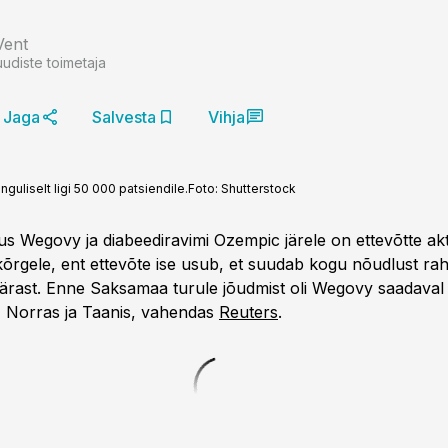
Vent
uudiste toimetaja
Jaga
Salvesta
Vihja
nguliselt ligi 50 000 patsiendile.
Foto:
Shutterstock
s Wegovy ja diabeediravimi Ozempic järele on ettevõtte akt
kõrgele, ent ettevõte ise usub, et suudab kogu nõudlust rah
ärast. Enne Saksamaa turule jõudmist oli Wegovy saadava
, Norras ja Taanis, vahendas
Reuters
.