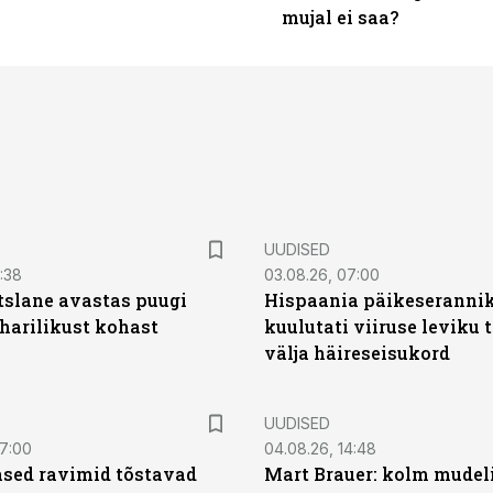
mujal ei saa?
UUDISED
0:38
03.08.26, 07:00
tslane avastas puugi
Hispaania päikeseranni
harilikust kohast
kuulutati viiruse leviku 
välja häireseisukord
UUDISED
07:00
04.08.26, 14:48
sed ravimid tõstavad
Mart Brauer: kolm mudeli