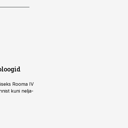
oloogid
imiseks Rooma IV
nist kuni nelja-