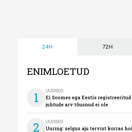
24H
72H
ENIMLOETUD
UUDISED
1
Ei Soomes ega Eestis registreeritud
juhtude arv tõusnud ei ole
UUDISED
2
Uuring: selgus aju tervist korras h