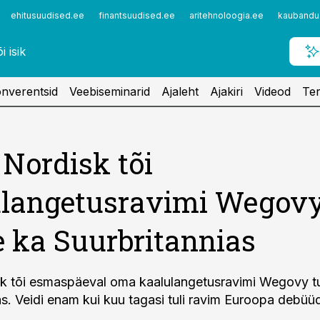
ehitusuudised.ee
finantsuudised.ee
aritehnoloogia.ee
kaubandu
nverentsid
Veebiseminarid
Ajaleht
Ajakiri
Videod
Ter
Nordisk tõi
ulangetusravimi Wegov
e ka Suurbritannias
k tõi esmaspäeval oma kaalulangetusravimi Wegovy tu
as. Veidi enam kui kuu tagasi tuli ravim Euroopa debüüd