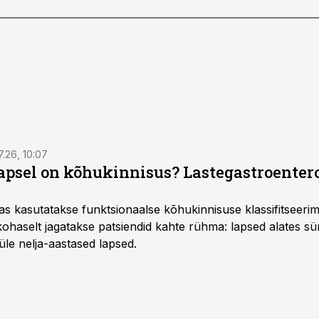
7.26, 10:07
lapsel on kõhukinnisus? Lastegastroenter
as kasutatakse funktsionaalse kõhukinnisuse klassifitseer
e kohaselt jagatakse patsiendid kahte rühma: lapsed alates sün
üle nelja-aastased lapsed.