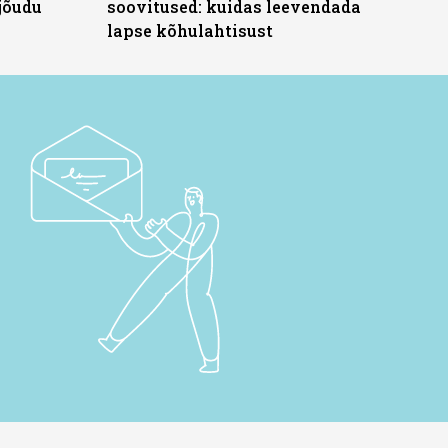
jõudu
soovitused: kuidas leevendada
lapse kõhulahtisust