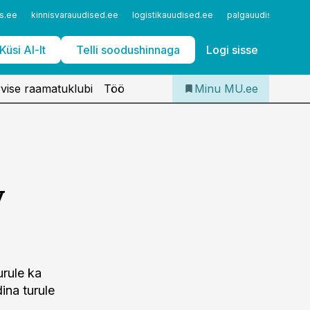
Iseteenindus
s.ee
kinnisvarauudised.ee
logistikauudised.ee
palgauudised.ee
Telli Meditsiiniuudised
Küsi AI-lt
Telli soodushinnaga
Logi sisse
vise raamatuklubi
Töö
Minu MU.ee
y
rule ka
ina turule