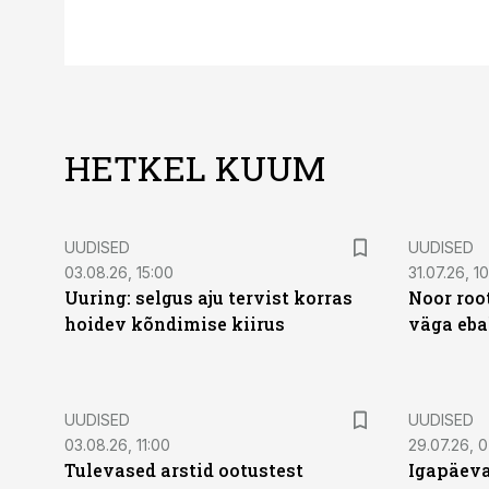
HETKEL KUUM
UUDISED
UUDISED
03.08.26, 15:00
31.07.26, 1
Uuring: selgus aju tervist korras
Noor roo
hoidev kõndimise kiirus
väga eba
UUDISED
UUDISED
03.08.26, 11:00
29.07.26, 
Tulevased arstid ootustest
Igapäeva