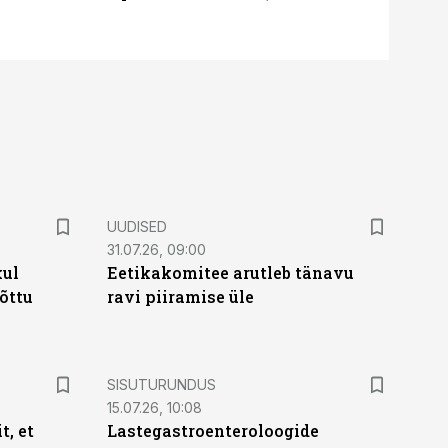
UUDISED
31.07.26, 09:00
kul
Eetikakomitee arutleb tänavu
tõttu
ravi piiramise üle
ST
SISUTURUNDUS
15.07.26, 10:08
t, et
Lastegastroenteroloogide