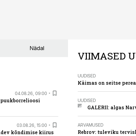
Nädal
VIIMASED U
UUDISED
Käimas on seitse perea
04.08.26, 09:00
 puukborrelioosi
UUDISED
GALERII: algas Nar
ARVAMUSED
03.08.26, 15:00
Rebrov: tuleviku tervis
oidev kõndimise kiirus