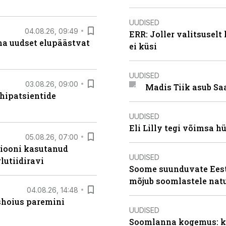
UUDISED
04.08.26, 09:49
ERR: Joller valitsuselt
ma uudset elupäästvat
ei küsi
UUDISED
03.08.26, 09:00
Madis Tiik asub Sa
hipatsientide
UUDISED
Eli Lilly tegi võimsa h
05.08.26, 07:00
siooni kasutanud
UUDISED
lutiidiravi
Soome suunduvate Eesti
mõjub soomlastele nat
04.08.26, 14:48
ishoius paremini
UUDISED
Soomlanna kogemus: kui