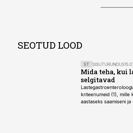
SEOTUD LOOD
ST
SISUTURUNDUS
15.0
Mida teha, kui 
selgitavad
Lastegastroenteroloogi
kriteeriumeid (1), mill
aastaseks saamiseni ja 