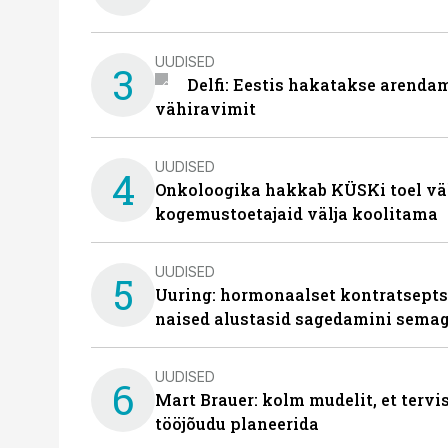
UUDISED
3
Delfi: Eestis hakatakse arenda
vähiravimit
UUDISED
4
Onkoloogika hakkab KÜSKi toel vä
kogemustoetajaid välja koolitama
UUDISED
5
Uuring: hormonaalset kontratsept
naised alustasid sagedamini semag
UUDISED
6
Mart Brauer: kolm mudelit, et terv
tööjõudu planeerida