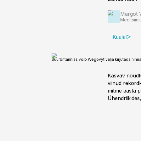
Margot 
Meditsiini
Kuula
Suurbritannias võib Wegovyt välja kirjutada hinna
Kasvav nõudlu
viinud rekord
mitme aasta p
Ühendriikides