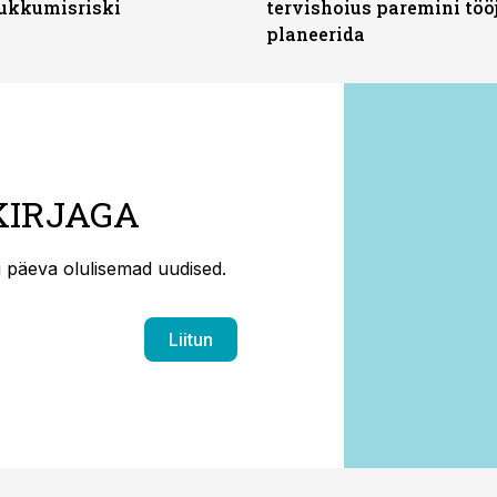
ukkumisriski
tervishoius paremini töö
planeerida
KIRJAGA
ti päeva olulisemad uudised.
Liitun