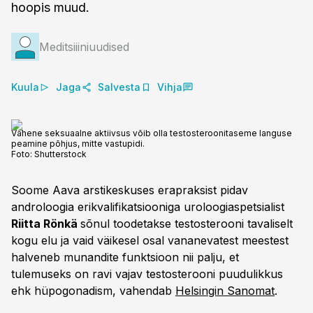
hoopis muud.
Meditsiiiniuudised
Kuula
Jaga
Salvesta
Vihja
Vähene seksuaalne aktiivsus võib olla testosteroonitaseme languse
peamine põhjus, mitte vastupidi.
Foto:
Shutterstock
Soome Aava arstikeskuses erapraksist pidav
androloogia erikvalifikatsiooniga uroloogiaspetsialist
Riitta Rönkä
sõnul toodetakse testosterooni tavaliselt
kogu elu ja vaid väikesel osal vananevatest meestest
halveneb munandite funktsioon nii palju, et
tulemuseks on ravi vajav testosterooni puudulikkus
ehk hüpogonadism, vahendab
Helsingin Sanomat
.