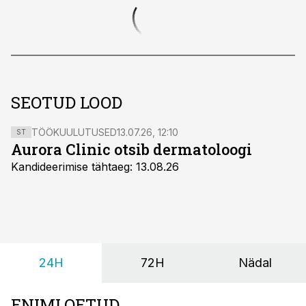
SEOTUD LOOD
TÖÖKUULUTUSED
13.07.26, 12:10
ST
Aurora Clinic otsib dermatoloogi
Kandideerimise tähtaeg: 13.08.26
24H
72H
Nädal
ENIMLOETUD