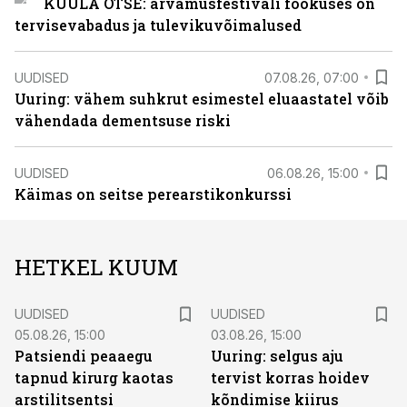
KUULA OTSE: arvamusfestivali fookuses on
tervisevabadus ja tulevikuvõimalused
UUDISED
07.08.26, 07:00
Uuring: vähem suhkrut esimestel eluaastatel võib
vähendada dementsuse riski
UUDISED
06.08.26, 15:00
Käimas on seitse perearstikonkurssi
HETKEL KUUM
UUDISED
UUDISED
05.08.26, 15:00
03.08.26, 15:00
Patsiendi peaaegu
Uuring: selgus aju
tapnud kirurg kaotas
tervist korras hoidev
arstilitsentsi
kõndimise kiirus