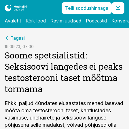
Telli soodushinnaga
Avaleht
Kõik lood
Ravimiuudised
Podcastid
Konvere
cebook
Tagasi
Twitter)
19.09.23, 07:00
Soome spetsialistid:
kedIn
Seksisoovi langedes ei peaks
ail
testosterooni taset mõõtma
k
tormama
Ehkki paljud 40ndates eluaastates mehed lasevad
mõõta oma testosterooni taset, kahtlustades
väsimuse, unehäirete ja seksisoovi languse
põhjusena selle madalust, võivad põhjused olla