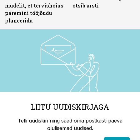
mudelit, et tervishoius
otsib arsti
paremini tööjõudu
planeerida
LIITU UUDISKIRJAGA
Telli uudiskiri ning saad oma postkasti päeva
olulisemad uudised.