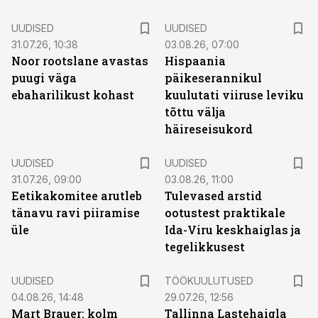
UUDISED
UUDISED
31.07.26, 10:38
03.08.26, 07:00
Noor rootslane avastas
Hispaania
puugi väga
päikeserannikul
ebaharilikust kohast
kuulutati viiruse leviku
tõttu välja
häireseisukord
UUDISED
UUDISED
31.07.26, 09:00
03.08.26, 11:00
Eetikakomitee arutleb
Tulevased arstid
tänavu ravi piiramise
ootustest praktikale
üle
Ida-Viru keskhaiglas ja
tegelikkusest
ST
UUDISED
TÖÖKUULUTUSED
04.08.26, 14:48
29.07.26, 12:56
Mart Brauer: kolm
Tallinna Lastehaigla