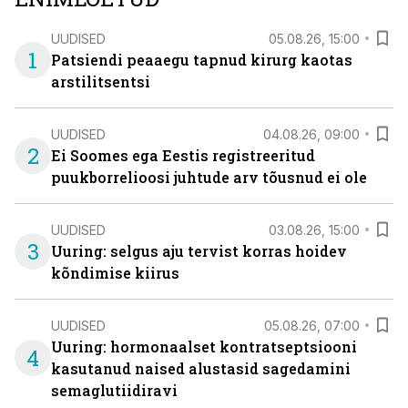
UUDISED
05.08.26, 15:00
1
Patsiendi peaaegu tapnud kirurg kaotas
arstilitsentsi
UUDISED
04.08.26, 09:00
2
Ei Soomes ega Eestis registreeritud
puukborrelioosi juhtude arv tõusnud ei ole
UUDISED
03.08.26, 15:00
3
Uuring: selgus aju tervist korras hoidev
kõndimise kiirus
UUDISED
05.08.26, 07:00
Uuring: hormonaalset kontratseptsiooni
4
kasutanud naised alustasid sagedamini
semaglutiidiravi