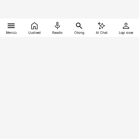
Menüü
Uudised
Raadio
Otsing
AI Chat
Logi sisse
Vana-Lõuna 39/1, 19094 Tallinn
(+372) 667 0111
meditsiiniuudised@aripaev.ee
Tellimisega seotud küsimused:
tellimiskeskus@aripaev.ee
Telli
Reklaam
Firmast
Sisu kasutamisõigused
Ajakirjaniku