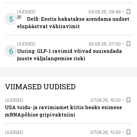
UUDISED
04.08.26, 09:49
5
Delfi: Eestis hakatakse arendama uudset
elupäästvat vähiravimit
UUDISED
05.08.26, 07:00
6
Uuring: GLP-1 ravimid võivad suurendada
juuste väljalangemise riski
VIIMASED UUDISED
UUDISED
07.08.26, 15:00
USA toidu- ja ravimiamet kiitis heaks esimese
mRNApõhise gripivaktsiini
UUDISED
07.08.26, 13:00