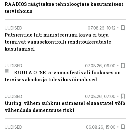
RAADIOS räägitakse tehnoloogiate kasutamisest
tervishoius
UUDISED
07.08.26, 10:12
Patsientide liit: ministeeriumi kava ei taga
toimivat vanusekontrolli renditõukerataste
kasutamisel
UUDISED
07.08.26, 09:00
KUULA OTSE: arvamusfestivali fookuses on
tervisevabadus ja tulevikuvõimalused
UUDISED
07.08.26, 07:00
Uuring: vähem suhkrut esimestel eluaastatel võib
vähendada dementsuse riski
UUDISED
06.08.26, 15:00