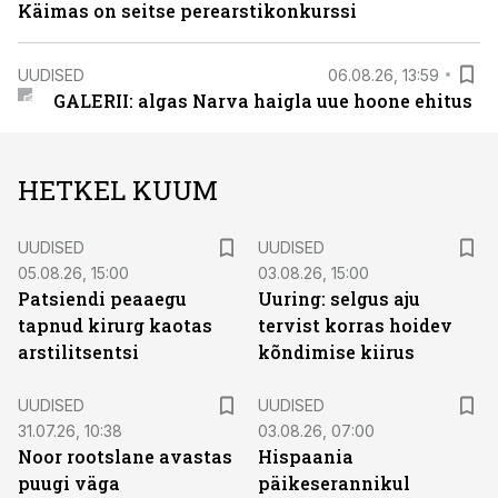
Käimas on seitse perearstikonkurssi
UUDISED
06.08.26, 13:59
GALERII: algas Narva haigla uue hoone ehitus
HETKEL KUUM
UUDISED
UUDISED
05.08.26, 15:00
03.08.26, 15:00
Patsiendi peaaegu
Uuring: selgus aju
tapnud kirurg kaotas
tervist korras hoidev
arstilitsentsi
kõndimise kiirus
UUDISED
UUDISED
31.07.26, 10:38
03.08.26, 07:00
Noor rootslane avastas
Hispaania
puugi väga
päikeserannikul