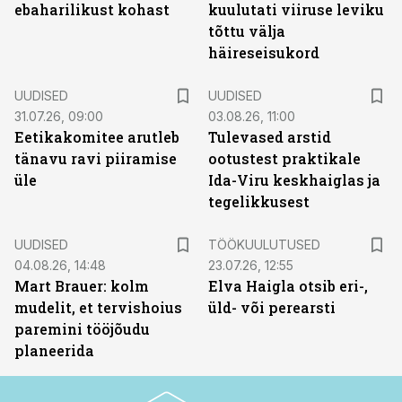
ebaharilikust kohast
kuulutati viiruse leviku
tõttu välja
häireseisukord
UUDISED
UUDISED
31.07.26, 09:00
03.08.26, 11:00
Eetikakomitee arutleb
Tulevased arstid
tänavu ravi piiramise
ootustest praktikale
üle
Ida-Viru keskhaiglas ja
tegelikkusest
ST
UUDISED
TÖÖKUULUTUSED
04.08.26, 14:48
23.07.26, 12:55
Mart Brauer: kolm
Elva Haigla otsib eri-,
mudelit, et tervishoius
üld- või perearsti
paremini tööjõudu
planeerida