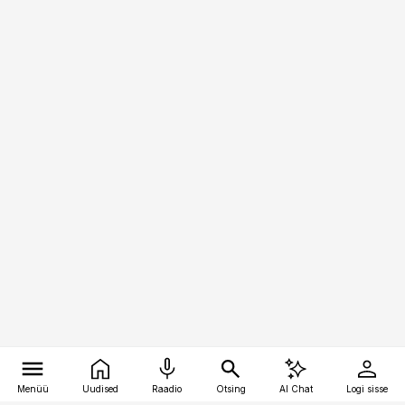
Menüü
Uudised
Raadio
Otsing
AI Chat
Logi sisse