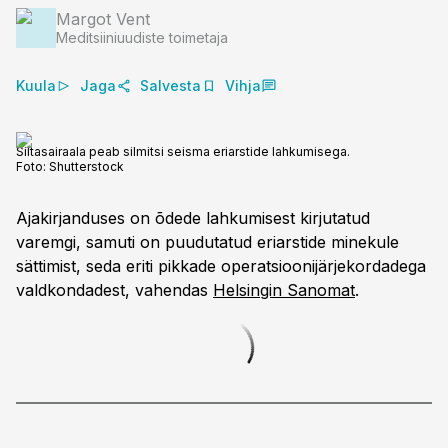
Margot Vent
Meditsiiniuudiste toimetaja
Kuula
Jaga
Salvesta
Vihja
Siltasairaala peab silmitsi seisma eriarstide lahkumisega.
Foto:
Shutterstock
Ajakirjanduses on õdede lahkumisest kirjutatud
varemgi, samuti on puudutatud eriarstide minekule
sättimist, seda eriti pikkade operatsioonijärjekordadega
valdkondadest, vahendas
Helsingin Sanomat
.