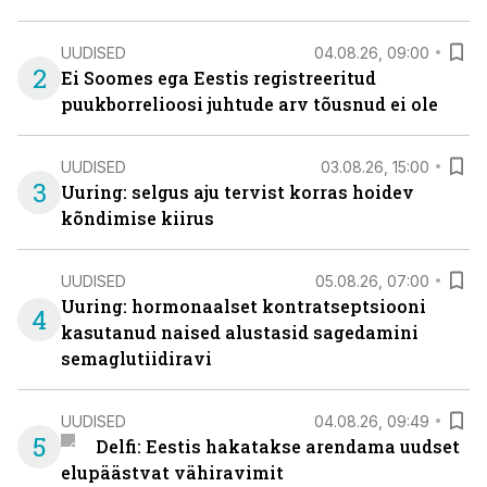
UUDISED
04.08.26, 09:00
2
Ei Soomes ega Eestis registreeritud
puukborrelioosi juhtude arv tõusnud ei ole
UUDISED
03.08.26, 15:00
3
Uuring: selgus aju tervist korras hoidev
kõndimise kiirus
UUDISED
05.08.26, 07:00
Uuring: hormonaalset kontratseptsiooni
4
kasutanud naised alustasid sagedamini
semaglutiidiravi
UUDISED
04.08.26, 09:49
5
Delfi: Eestis hakatakse arendama uudset
elupäästvat vähiravimit