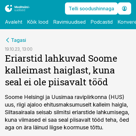
Telli soodushinnaga
Avaleht
Kõik lood
Ravimiuudised
Podcastid
Konvere
cebook
Tagasi
Twitter)
19.10.23, 13:00
Eriarstid lahkuvad Soome
kedIn
kalleimast haiglast, kuna
ail
seal ei ole piisavalt tööd
k
Soome Helsingi ja Uusimaa ravipiirkonna (HUS)
uus, riigi ajaloo ehitusmaksumuselt kalleim haigla,
Siltasairaala seisab silmitsi eriarstide lahkumisega,
kuna viimased ei saa seal piisavalt tööd teha, õed
aga on ära läinud liigse koormuse tõttu.