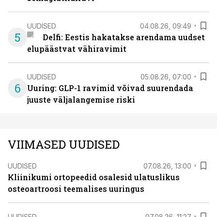
UUDISED
04.08.26, 09:49
5
Delfi: Eestis hakatakse arendama uudset
elupäästvat vähiravimit
UUDISED
05.08.26, 07:00
6
Uuring: GLP-1 ravimid võivad suurendada
juuste väljalangemise riski
VIIMASED UUDISED
UUDISED
07.08.26, 13:00
Kliinikumi ortopeedid osalesid ulatuslikus
osteoartroosi teemalises uuringus
UUDISED
07.08.26, 11:27