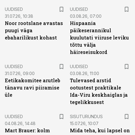
UUDISED
UUDISED
31.07.26, 10:38
03.08.26, 07:00
Noor rootslane avastas
Hispaania
puugi väga
päikeserannikul
ebaharilikust kohast
kuulutati viiruse leviku
tõttu välja
häireseisukord
UUDISED
UUDISED
31.07.26, 09:00
03.08.26, 11:00
Eetikakomitee arutleb
Tulevased arstid
tänavu ravi piiramise
ootustest praktikale
üle
Ida-Viru keskhaiglas ja
tegelikkusest
ST
UUDISED
SISUTURUNDUS
04.08.26, 14:48
15.07.26, 10:07
Mart Brauer: kolm
Mida teha, kui lapsel on