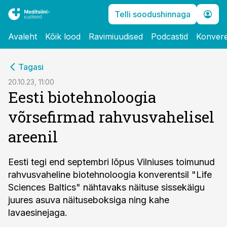
Telli soodushinnaga
Avaleht
Kõik lood
Ravimiuudised
Podcastid
Konvere
cebook
Tagasi
Twitter)
20.10.23, 11:00
Eesti biotehnoloogia
kedIn
võrsefirmad rahvusvahelisel
ail
areenil
k
Eesti tegi end septembri lõpus Vilniuses toimunud
rahvusvaheline biotehnoloogia konverentsil "Life
Sciences Baltics" nähtavaks näituse sissekäigu
juures asuva näituseboksiga ning kahe
lavaesinejaga.