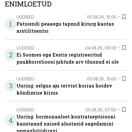
ENIMLOETUD
UUDISED
05.08.26, 15:00
1
Patsiendi peaaegu tapnud kirurg kaotas
arstilitsentsi
UUDISED
04.08.26, 09:00
2
Ei Soomes ega Eestis registreeritud
puukborrelioosi juhtude arv tõusnud ei ole
UUDISED
03.08.26, 15:00
3
Uuring: selgus aju tervist korras hoidev
kõndimise kiirus
UUDISED
05.08.26, 07:00
Uuring: hormonaalset kontratseptsiooni
4
kasutanud naised alustasid sagedamini
semaglutiidiravi