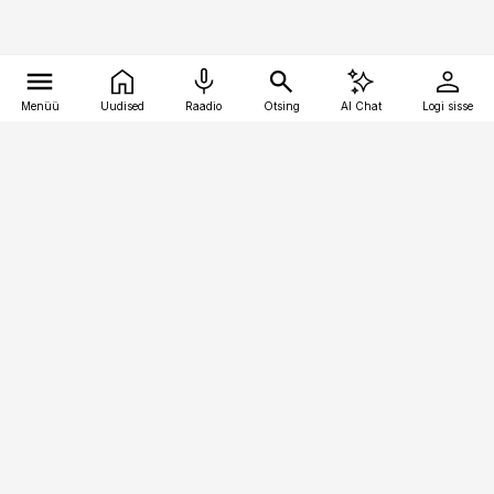
Menüü
Uudised
Raadio
Otsing
AI Chat
Logi sisse
Vana-Lõuna 39/1, 19094 Tallinn
(+372) 667 0111
meditsiiniuudised@aripaev.ee
Tellimisega seotud küsimused:
tellimiskeskus@aripaev.ee
Telli
Reklaam
Firmast
Sisu kasutamisõigused
Ajakirjaniku