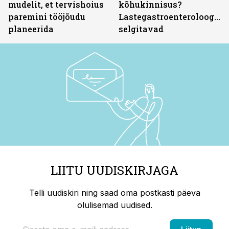
mudelit, et tervishoius
kõhukinnisus?
paremini tööjõudu
Lastegastroenteroloogid
planeerida
selgitavad
LIITU UUDISKIRJAGA
Telli uudiskiri ning saad oma postkasti päeva
olulisemad uudised.