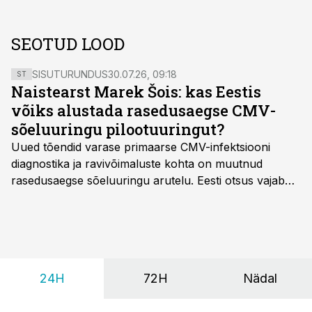
SEOTUD LOOD
SISUTURUNDUS
30.07.26, 09:18
ST
Naistearst Marek Šois: kas Eestis
võiks alustada rasedusaegse CMV-
sõeluuringu pilootuuringut?
Uued tõendid varase primaarse CMV-infektsiooni
diagnostika ja ravivõimaluste kohta on muutnud
rasedusaegse sõeluuringu arutelu. Eesti otsus vajab
siiski kohalikke epidemioloogilisi andmeid ning
rasedusaegse ja vastsündinute sõeluuringu võrdlust,
kirjutab naistearst dr Marek Šois, kes on
spetsialiseerunud lootemeditsiinile.
24H
72H
Nädal