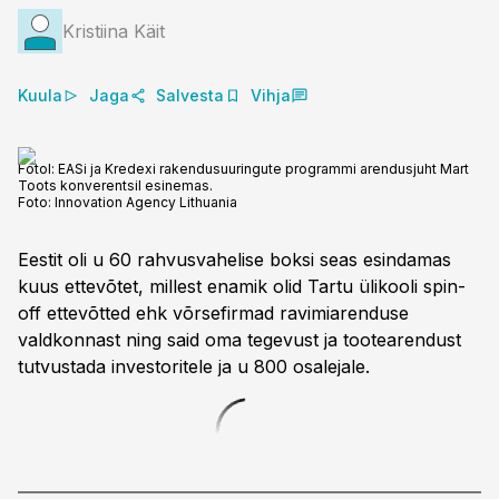
Kristiina Käit
Kuula
Jaga
Salvesta
Vihja
Fotol: EASi ja Kredexi rakendusuuringute programmi arendusjuht Mart
Toots konverentsil esinemas.
Foto:
Innovation Agency Lithuania
Eestit oli u 60 rahvusvahelise boksi seas esindamas
kuus ettevõtet, millest enamik olid Tartu ülikooli spin-
off ettevõtted ehk võrsefirmad ravimiarenduse
valdkonnast ning said oma tegevust ja tootearendust
tutvustada investoritele ja u 800 osalejale.