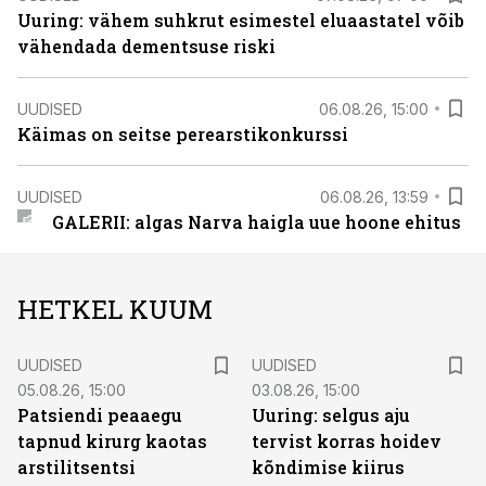
Uuring: vähem suhkrut esimestel eluaastatel võib
vähendada dementsuse riski
UUDISED
06.08.26, 15:00
Käimas on seitse perearstikonkurssi
UUDISED
06.08.26, 13:59
GALERII: algas Narva haigla uue hoone ehitus
HETKEL KUUM
UUDISED
UUDISED
05.08.26, 15:00
03.08.26, 15:00
Patsiendi peaaegu
Uuring: selgus aju
tapnud kirurg kaotas
tervist korras hoidev
arstilitsentsi
kõndimise kiirus