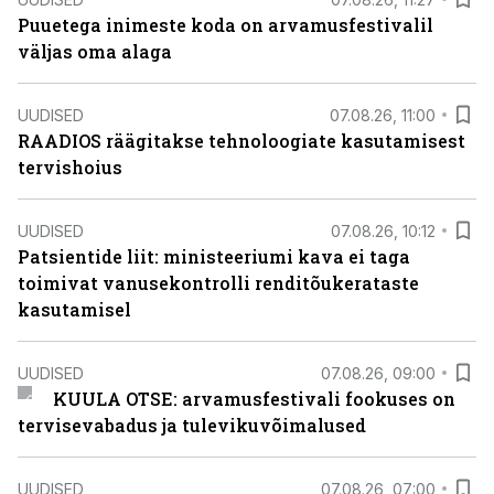
Puuetega inimeste koda on arvamusfestivalil
väljas oma alaga
UUDISED
07.08.26, 11:00
RAADIOS räägitakse tehnoloogiate kasutamisest
tervishoius
UUDISED
07.08.26, 10:12
Patsientide liit: ministeeriumi kava ei taga
toimivat vanusekontrolli renditõukerataste
kasutamisel
UUDISED
07.08.26, 09:00
KUULA OTSE: arvamusfestivali fookuses on
tervisevabadus ja tulevikuvõimalused
UUDISED
07.08.26, 07:00