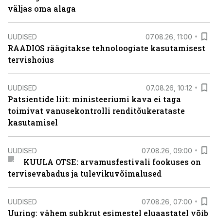
väljas oma alaga
UUDISED
07.08.26, 11:00
RAADIOS räägitakse tehnoloogiate kasutamisest
tervishoius
UUDISED
07.08.26, 10:12
Patsientide liit: ministeeriumi kava ei taga
toimivat vanusekontrolli renditõukerataste
kasutamisel
UUDISED
07.08.26, 09:00
KUULA OTSE: arvamusfestivali fookuses on
tervisevabadus ja tulevikuvõimalused
UUDISED
07.08.26, 07:00
Uuring: vähem suhkrut esimestel eluaastatel võib