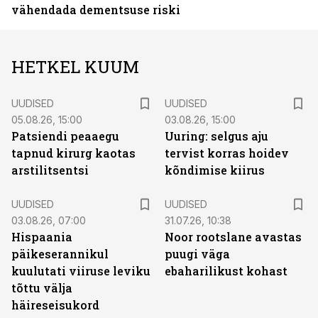
vähendada dementsuse riski
HETKEL KUUM
UUDISED
UUDISED
05.08.26, 15:00
03.08.26, 15:00
Patsiendi peaaegu
Uuring: selgus aju
tapnud kirurg kaotas
tervist korras hoidev
arstilitsentsi
kõndimise kiirus
UUDISED
UUDISED
03.08.26, 07:00
31.07.26, 10:38
Hispaania
Noor rootslane avastas
päikeserannikul
puugi väga
kuulutati viiruse leviku
ebaharilikust kohast
tõttu välja
häireseisukord