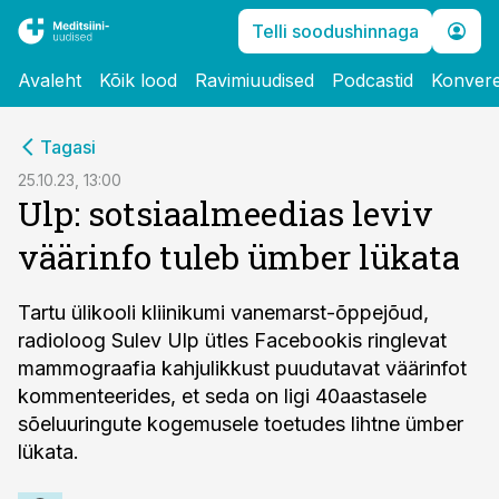
Telli soodushinnaga
Avaleht
Kõik lood
Ravimiuudised
Podcastid
Konvere
cebook
Tagasi
Twitter)
25.10.23, 13:00
Ulp: sotsiaalmeedias leviv
kedIn
väärinfo tuleb ümber lükata
ail
k
Tartu ülikooli kliinikumi vanemarst-õppejõud,
radioloog Sulev Ulp ütles Facebookis ringlevat
mammograafia kahjulikkust puudutavat väärinfot
kommenteerides, et seda on ligi 40aastasele
sõeluuringute kogemusele toetudes lihtne ümber
lükata.