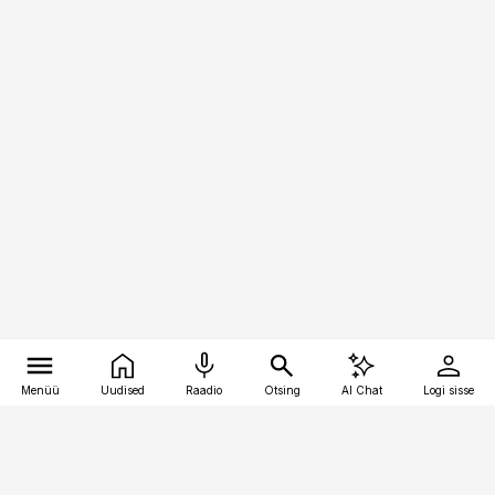
Menüü
Uudised
Raadio
Otsing
AI Chat
Logi sisse
Vana-Lõuna 39/1, 19094 Tallinn