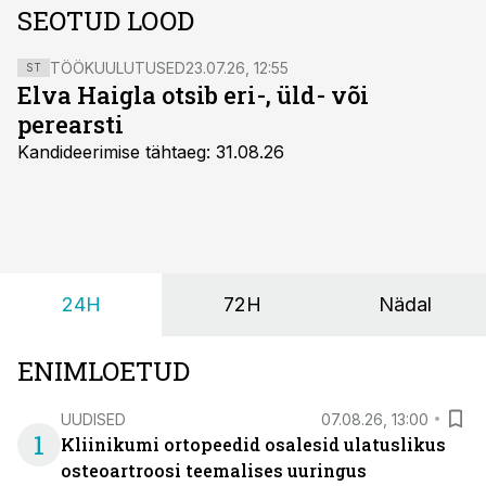
SEOTUD LOOD
TÖÖKUULUTUSED
23.07.26, 12:55
ST
Elva Haigla otsib eri-, üld- või
perearsti
Kandideerimise tähtaeg: 31.08.26
24H
72H
Nädal
ENIMLOETUD
UUDISED
07.08.26, 13:00
1
Kliinikumi ortopeedid osalesid ulatuslikus
osteoartroosi teemalises uuringus