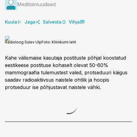
Meditsiiniuudised
Kuula
Jaga
Salvesta
Vihja
Radioloog Sulev Ulp
Foto:
Kliinikumi leht
Kahe välismaise kasutaja postituste põhjal koostatud
eestikeese postituse kohaselt olevat 50-60%
mammograafia tulemustest valed, protseduuri käigus
saadav radioaktiivsus naistele ohtlik ja hoopis
protseduur ise põhjustavat naistele vähki.