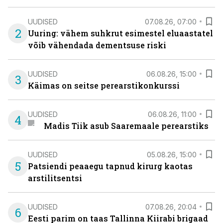
UUDISED
07.08.26, 07:00
2
Uuring: vähem suhkrut esimestel eluaastatel
võib vähendada dementsuse riski
UUDISED
06.08.26, 15:00
3
Käimas on seitse perearstikonkurssi
UUDISED
06.08.26, 11:00
4
Madis Tiik asub Saaremaale perearstiks
UUDISED
05.08.26, 15:00
5
Patsiendi peaaegu tapnud kirurg kaotas
arstilitsentsi
UUDISED
07.08.26, 20:04
6
Eesti parim on taas Tallinna Kiirabi brigaad