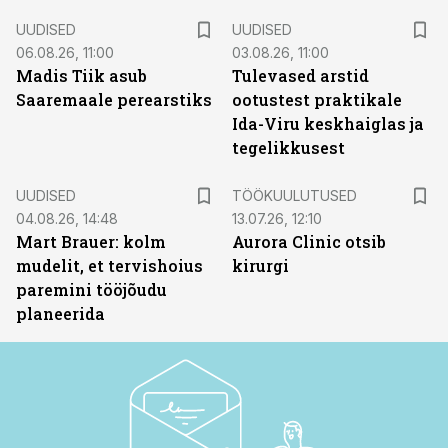
UUDISED
UUDISED
06.08.26, 11:00
03.08.26, 11:00
Madis Tiik asub
Tulevased arstid
Saaremaale perearstiks
ootustest praktikale
Ida-Viru keskhaiglas ja
tegelikkusest
ST
UUDISED
TÖÖKUULUTUSED
04.08.26, 14:48
13.07.26, 12:10
Mart Brauer: kolm
Aurora Clinic otsib
mudelit, et tervishoius
kirurgi
paremini tööjõudu
planeerida