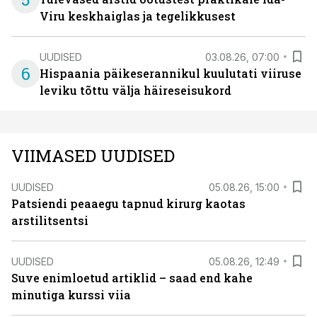
Viru keskhaiglas ja tegelikkusest
UUDISED
03.08.26, 07:00
6
Hispaania päikeserannikul kuulutati viiruse
leviku tõttu välja häireseisukord
VIIMASED UUDISED
UUDISED
05.08.26, 15:00
Patsiendi peaaegu tapnud kirurg kaotas
arstilitsentsi
UUDISED
05.08.26, 12:49
Suve enimloetud artiklid – saad end kahe
minutiga kurssi viia