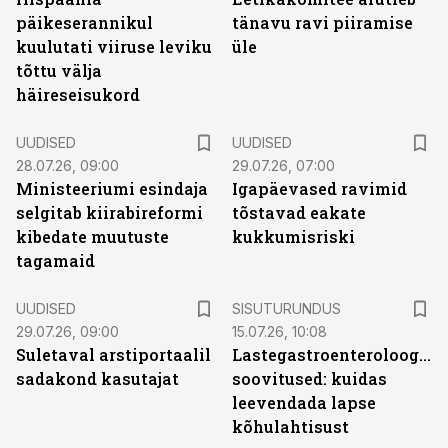
päikeserannikul
tänavu ravi piiramise
kuulutati viiruse leviku
üle
tõttu välja
häireseisukord
UUDISED
UUDISED
28.07.26, 09:00
29.07.26, 07:00
Ministeeriumi esindaja
Igapäevased ravimid
selgitab kiirabireformi
tõstavad eakate
kibedate muutuste
kukkumisriski
tagamaid
ST
UUDISED
SISUTURUNDUS
29.07.26, 09:00
15.07.26, 10:08
Suletaval arstiportaalil
Lastegastroenteroloogide
sadakond kasutajat
soovitused: kuidas
leevendada lapse
kõhulahtisust