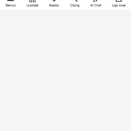
Menüü
Uudised
Raadio
Otsing
AI Chat
Logi sisse
Vana-Lõuna 39/1, 19094 Tallinn
(+372) 667 0111
meditsiiniuudised@aripaev.ee
Tellimisega seotud küsimused:
tellimiskeskus@aripaev.ee
Telli
Reklaam
Firmast
Sisu kasutamisõigused
Ajakirjaniku
eetikakoodeks
Üldtingimused
Privaatsustingimused
Küpsiste poliitika
KKK