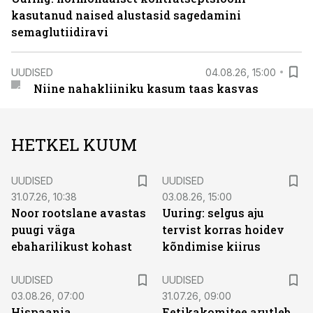
kasutanud naised alustasid sagedamini
semaglutiidiravi
UUDISED
04.08.26, 15:00
Niine nahakliiniku kasum taas kasvas
HETKEL KUUM
UUDISED
UUDISED
31.07.26, 10:38
03.08.26, 15:00
Noor rootslane avastas
Uuring: selgus aju
puugi väga
tervist korras hoidev
ebaharilikust kohast
kõndimise kiirus
UUDISED
UUDISED
03.08.26, 07:00
31.07.26, 09:00
Hispaania
Eetikakomitee arutleb