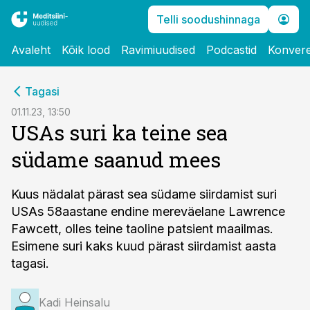
Telli soodushinnaga
Avaleht
Kõik lood
Ravimiuudised
Podcastid
Konvere
cebook
Tagasi
Twitter)
01.11.23, 13:50
USAs suri ka teine sea
kedIn
südame saanud mees
ail
k
Kuus nädalat pärast sea südame siirdamist suri
USAs 58aastane endine mereväelane Lawrence
Fawcett, olles teine taoline patsient maailmas.
Esimene suri kaks kuud pärast siirdamist aasta
tagasi.
Kadi Heinsalu