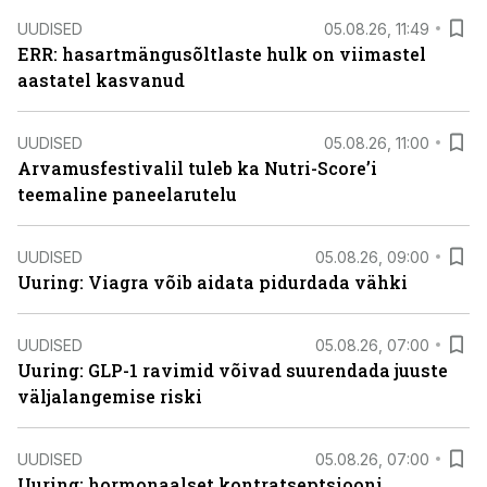
UUDISED
05.08.26, 11:49
ERR: hasartmängusõltlaste hulk on viimastel
aastatel kasvanud
UUDISED
05.08.26, 11:00
Arvamusfestivalil tuleb ka Nutri-Score’i
teemaline paneelarutelu
UUDISED
05.08.26, 09:00
Uuring: Viagra võib aidata pidurdada vähki
UUDISED
05.08.26, 07:00
Uuring: GLP-1 ravimid võivad suurendada juuste
väljalangemise riski
UUDISED
05.08.26, 07:00
Uuring: hormonaalset kontratseptsiooni