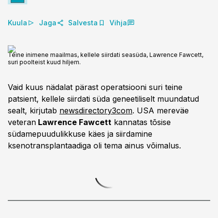
Kuula
Jaga
Salvesta
Vihja
Teine inimene maailmas, kellele siirdati seasüda, Lawrence Fawcett,
suri poolteist kuud hiljem.
Vaid kuus nädalat pärast operatsiooni suri teine ​​
patsient, kellele siirdati süda geneetiliselt muundatud
sealt, kirjutab
newsdirectory3com
. USA mereväe
veteran
Lawrence Fawcett
kannatas tõsise
südamepuudulikkuse käes ja siirdamine
ksenotransplantaadiga oli tema ainus võimalus.