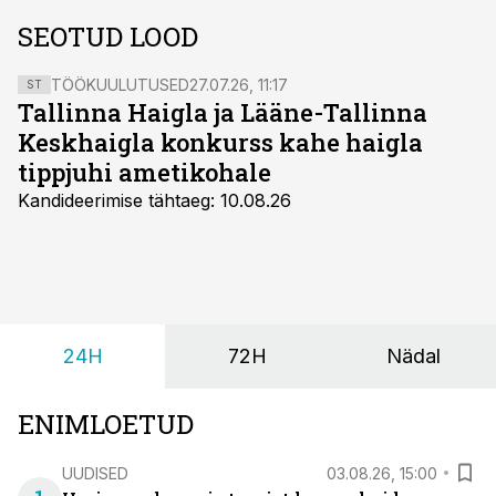
SEOTUD LOOD
TÖÖKUULUTUSED
27.07.26, 11:17
ST
Tallinna Haigla ja Lääne-Tallinna
Keskhaigla konkurss kahe haigla
tippjuhi ametikohale
Kandideerimise tähtaeg: 10.08.26
24H
72H
Nädal
ENIMLOETUD
UUDISED
03.08.26, 15:00