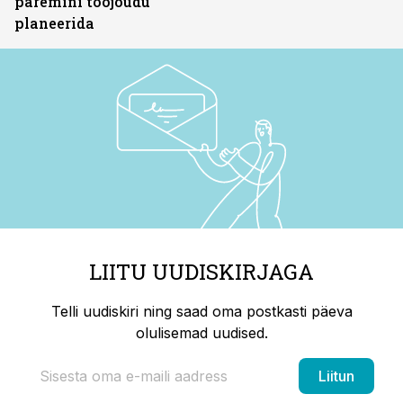
paremini tööjõudu
planeerida
LIITU UUDISKIRJAGA
Telli uudiskiri ning saad oma postkasti päeva
olulisemad uudised.
Liitun