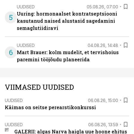
UUDISED
05.08.26, 07:00
Uuring: hormonaalset kontratseptsiooni
5
kasutanud naised alustasid sagedamini
semaglutiidiravi
UUDISED
04.08.26, 14:48
6
Mart Brauer: kolm mudelit, et tervishoius
paremini tööjõudu planeerida
VIIMASED UUDISED
UUDISED
06.08.26, 15:00
Käimas on seitse perearstikonkurssi
UUDISED
06.08.26, 13:59
GALERII: algas Narva haigla uue hoone ehitus