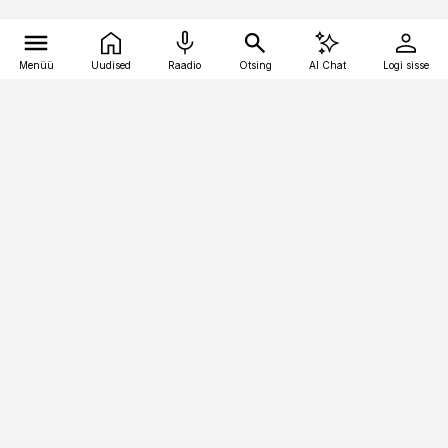
Menüü
Uudised
Raadio
Otsing
AI Chat
Logi sisse
Vana-Lõuna 39/1, 19094 Tallinn
(+372) 667 0111
meditsiiniuudised@aripaev.ee
Tellimisega seotud küsimused:
tellimiskeskus@aripaev.ee
Telli
Reklaam
Firmast
Sisu kasutamisõigused
Ajakirjaniku
eetikakoodeks