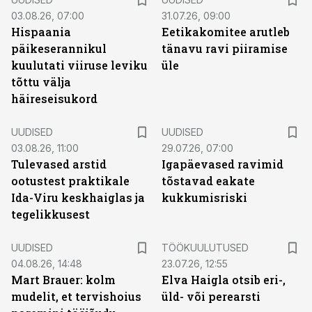
03.08.26, 07:00
31.07.26, 09:00
Hispaania
Eetikakomitee arutleb
päikeserannikul
tänavu ravi piiramise
kuulutati viiruse leviku
üle
tõttu välja
häireseisukord
UUDISED
UUDISED
03.08.26, 11:00
29.07.26, 07:00
Tulevased arstid
Igapäevased ravimid
ootustest praktikale
tõstavad eakate
Ida-Viru keskhaiglas ja
kukkumisriski
tegelikkusest
ST
UUDISED
TÖÖKUULUTUSED
04.08.26, 14:48
23.07.26, 12:55
Mart Brauer: kolm
Elva Haigla otsib eri-,
mudelit, et tervishoius
üld- või perearsti