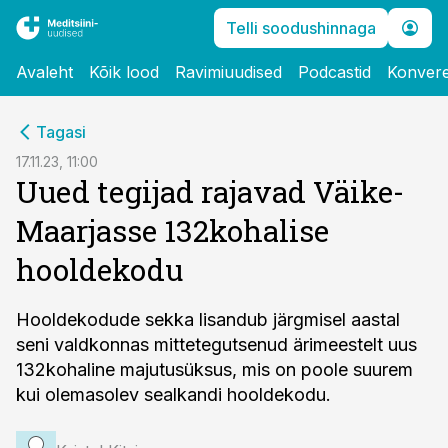
Telli soodushinnaga
Avaleht
Kõik lood
Ravimiuudised
Podcastid
Konvere
cebook
Tagasi
Twitter)
17.11.23, 11:00
Uued tegijad rajavad Väike-
kedIn
Maarjasse 132kohalise
ail
hooldekodu
k
Hooldekodude sekka lisandub järgmisel aastal
seni valdkonnas mittetegutsenud ärimeestelt uus
132kohaline majutusüksus, mis on poole suurem
kui olemasolev sealkandi hooldekodu.