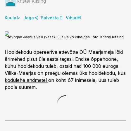
Kristel Kitsing
Kuula
Jaga
Salvesta
Vihja
Ettevõtjad Jaanus Valk (vasakul) ja Raivo Pihelgas.
Foto:
Kristel Kitsing
Hooldekodu opereeriva ettevõtte OÜ Maarjamaja lõid
ärimehed pisut üle aasta tagasi. Endise õppehoone,
kuhu hooldekodu tuleb, ostsid nad 100 000 euroga.
Väike-Maarjas on praegu olemas üks hooldekodu, kus
kodulehe andmetel
on kohti 67 inimesele, uus tuleb
poole suurem.