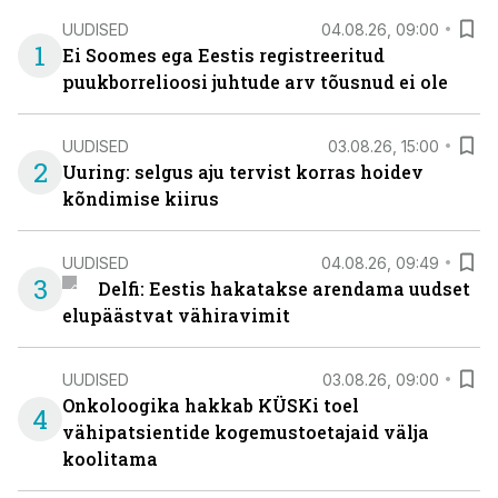
UUDISED
04.08.26, 09:00
1
Ei Soomes ega Eestis registreeritud
puukborrelioosi juhtude arv tõusnud ei ole
UUDISED
03.08.26, 15:00
2
Uuring: selgus aju tervist korras hoidev
kõndimise kiirus
UUDISED
04.08.26, 09:49
3
Delfi: Eestis hakatakse arendama uudset
elupäästvat vähiravimit
UUDISED
03.08.26, 09:00
Onkoloogika hakkab KÜSKi toel
4
vähipatsientide kogemustoetajaid välja
koolitama