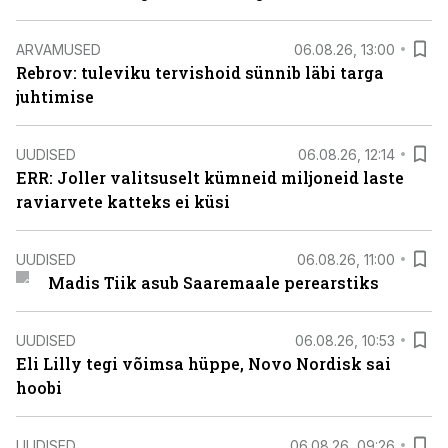
ARVAMUSED
06.08.26, 13:00
Rebrov: tuleviku tervishoid sünnib läbi targa
juhtimise
UUDISED
06.08.26, 12:14
ERR: Joller valitsuselt kümneid miljoneid laste
raviarvete katteks ei küsi
UUDISED
06.08.26, 11:00
Madis Tiik asub Saaremaale perearstiks
UUDISED
06.08.26, 10:53
Eli Lilly tegi võimsa hüppe, Novo Nordisk sai
hoobi
UUDISED
06.08.26, 09:26