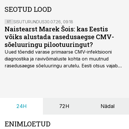
SEOTUD LOOD
SISUTURUNDUS
30.07.26, 09:18
ST
Naistearst Marek Šois: kas Eestis
võiks alustada rasedusaegse CMV-
sõeluuringu pilootuuringut?
Uued tõendid varase primaarse CMV-infektsiooni
diagnostika ja ravivõimaluste kohta on muutnud
rasedusaegse sõeluuringu arutelu. Eesti otsus vajab
siiski kohalikke epidemioloogilisi andmeid ning
rasedusaegse ja vastsündinute sõeluuringu võrdlust,
kirjutab naistearst dr Marek Šois, kes on
spetsialiseerunud lootemeditsiinile.
24H
72H
Nädal
ENIMLOETUD