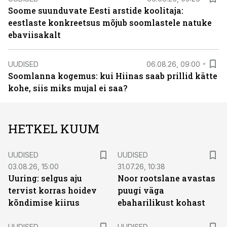
Soome suunduvate Eesti arstide koolitaja:
eestlaste konkreetsus mõjub soomlastele natuke
ebaviisakalt
UUDISED
06.08.26, 09:00
Soomlanna kogemus: kui Hiinas saab prillid kätte
kohe, siis miks mujal ei saa?
HETKEL KUUM
UUDISED
UUDISED
03.08.26, 15:00
31.07.26, 10:38
Uuring: selgus aju
Noor rootslane avastas
tervist korras hoidev
puugi väga
kõndimise kiirus
ebaharilikust kohast
UUDISED
UUDISED