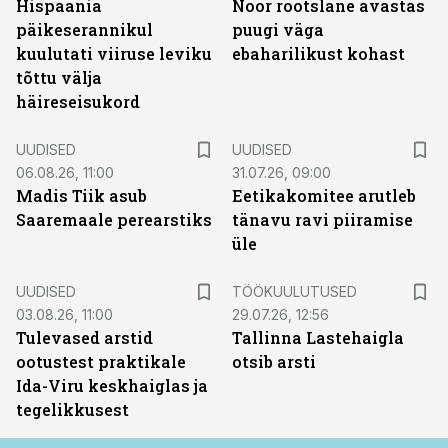
Hispaania
Noor rootslane avastas
päikeserannikul
puugi väga
kuulutati viiruse leviku
ebaharilikust kohast
tõttu välja
häireseisukord
UUDISED
UUDISED
06.08.26, 11:00
31.07.26, 09:00
Madis Tiik asub
Eetikakomitee arutleb
Saaremaale perearstiks
tänavu ravi piiramise
üle
ST
UUDISED
TÖÖKUULUTUSED
03.08.26, 11:00
29.07.26, 12:56
Tulevased arstid
Tallinna Lastehaigla
ootustest praktikale
otsib arsti
Ida-Viru keskhaiglas ja
tegelikkusest