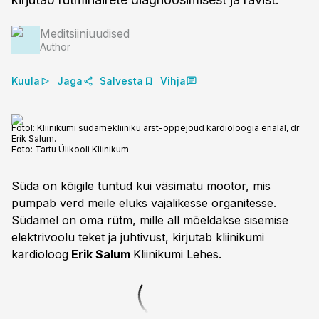
Meditsiiniuudised
Author
Kuula
Jaga
Salvesta
Vihja
Fotol: Kliinikumi südamekliiniku arst-õppejõud kardioloogia erialal, dr
Erik Salum.
Foto:
Tartu Ülikooli Kliinikum
Süda on kõigile tuntud kui väsimatu mootor, mis
pumpab verd meile eluks vajalikesse organitesse.
Südamel on oma rütm, mille all mõeldakse sisemise
elektrivoolu teket ja juhtivust, kirjutab kliinikumi
kardioloog
Erik Salum
Kliinikumi Lehes.