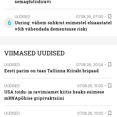
semaglutiidiravi
UUDISED
07.08.26, 07:00
6
Uuring: vähem suhkrut esimestel eluaastatel
võib vähendada dementsuse riski
VIIMASED UUDISED
UUDISED
07.08.26, 20:04
Eesti parim on taas Tallinna Kiirabi brigaad
UUDISED
07.08.26, 15:00
USA toidu- ja ravimiamet kiitis heaks esimese
mRNApõhise gripivaktsiini
UUDISED
07.08.26, 13:00