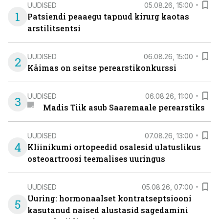
UUDISED
05.08.26, 15:00
1
Patsiendi peaaegu tapnud kirurg kaotas
arstilitsentsi
UUDISED
06.08.26, 15:00
2
Käimas on seitse perearstikonkurssi
UUDISED
06.08.26, 11:00
3
Madis Tiik asub Saaremaale perearstiks
UUDISED
07.08.26, 13:00
4
Kliinikumi ortopeedid osalesid ulatuslikus
osteoartroosi teemalises uuringus
UUDISED
05.08.26, 07:00
Uuring: hormonaalset kontratseptsiooni
5
kasutanud naised alustasid sagedamini