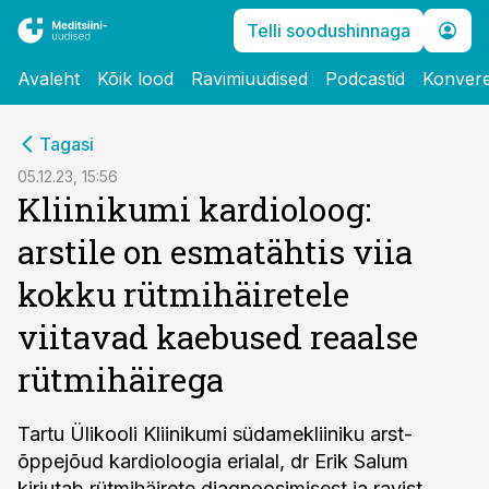
Telli soodushinnaga
Avaleht
Kõik lood
Ravimiuudised
Podcastid
Konvere
cebook
Tagasi
Twitter)
05.12.23, 15:56
Kliinikumi kardioloog:
kedIn
arstile on esmatähtis viia
ail
kokku rütmihäiretele
k
viitavad kaebused reaalse
rütmihäirega
Tartu Ülikooli Kliinikumi südamekliiniku arst-
õppejõud kardioloogia erialal, dr Erik Salum
kirjutab rütmihäirete diagnoosimisest ja ravist.