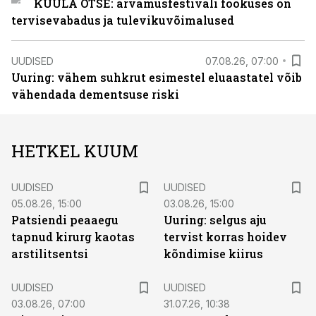
KUULA OTSE: arvamusfestivali fookuses on
tervisevabadus ja tulevikuvõimalused
UUDISED
07.08.26, 07:00
Uuring: vähem suhkrut esimestel eluaastatel võib
vähendada dementsuse riski
HETKEL KUUM
UUDISED
UUDISED
05.08.26, 15:00
03.08.26, 15:00
Patsiendi peaaegu
Uuring: selgus aju
tapnud kirurg kaotas
tervist korras hoidev
arstilitsentsi
kõndimise kiirus
UUDISED
UUDISED
03.08.26, 07:00
31.07.26, 10:38