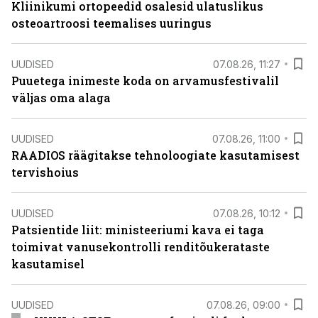
Kliinikumi ortopeedid osalesid ulatuslikus
osteoartroosi teemalises uuringus
UUDISED
07.08.26, 11:27
Puuetega inimeste koda on arvamusfestivalil
väljas oma alaga
UUDISED
07.08.26, 11:00
RAADIOS räägitakse tehnoloogiate kasutamisest
tervishoius
UUDISED
07.08.26, 10:12
Patsientide liit: ministeeriumi kava ei taga
toimivat vanusekontrolli renditõukerataste
kasutamisel
UUDISED
07.08.26, 09:00