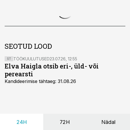
SEOTUD LOOD
TÖÖKUULUTUSED
23.07.26, 12:55
ST
Elva Haigla otsib eri-, üld- või
perearsti
Kandideerimise tähtaeg: 31.08.26
24H
72H
Nädal