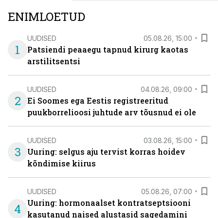
ENIMLOETUD
UUDISED
05.08.26, 15:00
1
Patsiendi peaaegu tapnud kirurg kaotas
arstilitsentsi
UUDISED
04.08.26, 09:00
2
Ei Soomes ega Eestis registreeritud
puukborrelioosi juhtude arv tõusnud ei ole
UUDISED
03.08.26, 15:00
3
Uuring: selgus aju tervist korras hoidev
kõndimise kiirus
UUDISED
05.08.26, 07:00
Uuring: hormonaalset kontratseptsiooni
4
kasutanud naised alustasid sagedamini