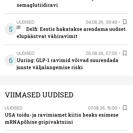
semaglutiidiravi
UUDISED
04.08.26, 09:49
5
Delfi: Eestis hakatakse arendama uudset
elupäästvat vähiravimit
UUDISED
05.08.26, 07:00
6
Uuring: GLP-1 ravimid võivad suurendada
juuste väljalangemise riski
VIIMASED UUDISED
UUDISED
07.08.26, 15:00
USA toidu- ja ravimiamet kiitis heaks esimese
mRNApõhise gripivaktsiini