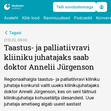
Telli soodushinnaga
Avaleht
Kõik lood
Ravimiuudised
Podcastid
Konvere
cebook
Tagasi
Twitter)
21.12.23, 09:00
Taastus- ja palliatiivravi
kedIn
kliiniku juhatajaks saab
ail
doktor Annelii Jürgenson
k
Regionaalhaigla taastus- ja palliatiivravi kliiniku
juhataja konkursil valiti uueks kliinikujuhatajaks
doktor Annelii Jürgenson, kes on seni täitnud
kliinikujuhataja kohusetäitja ülesandeid. Uue
juhataja ametiaeg algab uuest aastast