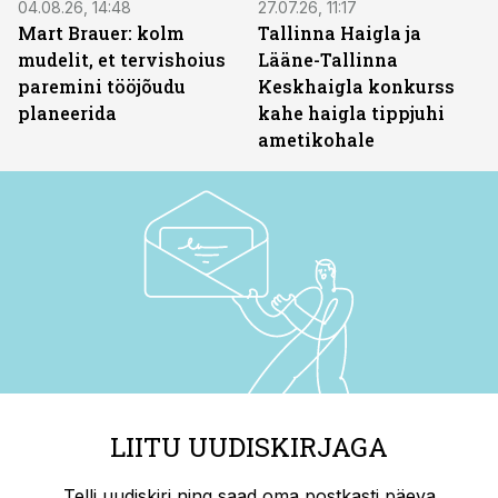
04.08.26, 14:48
27.07.26, 11:17
Mart Brauer: kolm
Tallinna Haigla ja
mudelit, et tervishoius
Lääne-Tallinna
paremini tööjõudu
Keskhaigla konkurss
planeerida
kahe haigla tippjuhi
ametikohale
LIITU UUDISKIRJAGA
Telli uudiskiri ning saad oma postkasti päeva