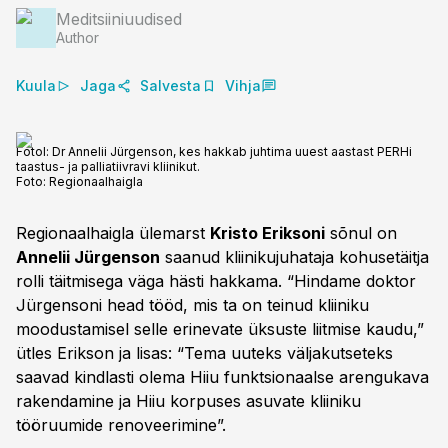
Meditsiiniuudised
Author
Kuula
Jaga
Salvesta
Vihja
Fotol: Dr Annelii Jürgenson, kes hakkab juhtima uuest aastast PERHi
taastus- ja palliatiivravi kliinikut.
Foto:
Regionaalhaigla
Regionaalhaigla ülemarst
Kristo Eriksoni
sõnul on
Annelii Jürgenson
saanud kliinikujuhataja kohusetäitja
rolli täitmisega väga hästi hakkama. “Hindame doktor
Jürgensoni head tööd, mis ta on teinud kliiniku
moodustamisel selle erinevate üksuste liitmise kaudu,”
ütles Erikson ja lisas: “Tema uuteks väljakutseteks
saavad kindlasti olema Hiiu funktsionaalse arengukava
rakendamine ja Hiiu korpuses asuvate kliiniku
tööruumide renoveerimine”.