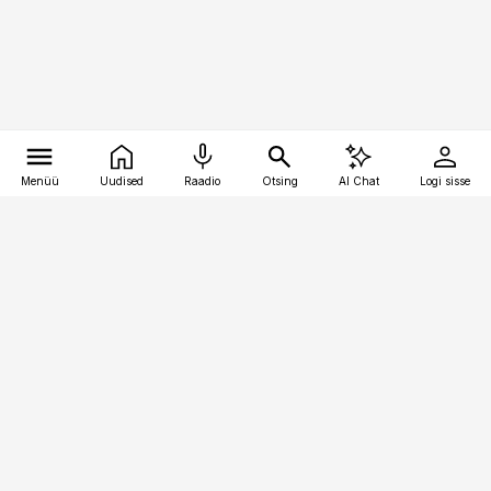
Menüü
Uudised
Raadio
Otsing
AI Chat
Logi sisse
Vana-Lõuna 39/1, 19094 Tallinn
(+372) 667 0111
meditsiiniuudised@aripaev.ee
Tellimisega seotud küsimused:
tellimiskeskus@aripaev.ee
Telli
Reklaam