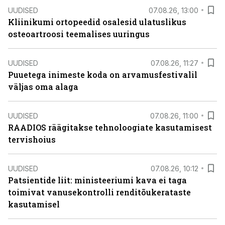
UUDISED
07.08.26, 13:00
Kliinikumi ortopeedid osalesid ulatuslikus
osteoartroosi teemalises uuringus
UUDISED
07.08.26, 11:27
Puuetega inimeste koda on arvamusfestivalil
väljas oma alaga
UUDISED
07.08.26, 11:00
RAADIOS räägitakse tehnoloogiate kasutamisest
tervishoius
UUDISED
07.08.26, 10:12
Patsientide liit: ministeeriumi kava ei taga
toimivat vanusekontrolli renditõukerataste
kasutamisel