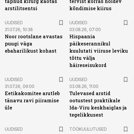
tapnud kirurg kaotas
tervist korras hoidev
arstilitsentsi
kõndimise kiirus
UUDISED
UUDISED
31.07.26, 10:38
03.08.26, 07:00
Noor rootslane avastas
Hispaania
puugi väga
päikeserannikul
ebaharilikust kohast
kuulutati viiruse leviku
tõttu välja
häireseisukord
UUDISED
UUDISED
31.07.26, 09:00
03.08.26, 11:00
Eetikakomitee arutleb
Tulevased arstid
tänavu ravi piiramise
ootustest praktikale
üle
Ida-Viru keskhaiglas ja
tegelikkusest
ST
UUDISED
TÖÖKUULUTUSED