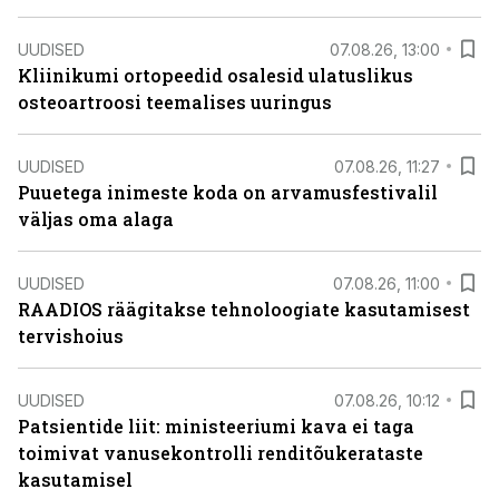
UUDISED
07.08.26, 13:00
Kliinikumi ortopeedid osalesid ulatuslikus
osteoartroosi teemalises uuringus
UUDISED
07.08.26, 11:27
Puuetega inimeste koda on arvamusfestivalil
väljas oma alaga
UUDISED
07.08.26, 11:00
RAADIOS räägitakse tehnoloogiate kasutamisest
tervishoius
UUDISED
07.08.26, 10:12
Patsientide liit: ministeeriumi kava ei taga
toimivat vanusekontrolli renditõukerataste
kasutamisel