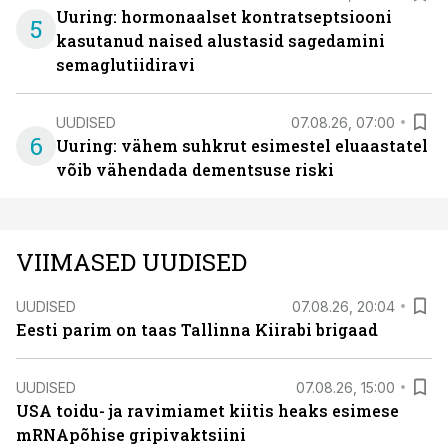
Uuring: hormonaalset kontratseptsiooni
5
kasutanud naised alustasid sagedamini
semaglutiidiravi
UUDISED
07.08.26, 07:00
6
Uuring: vähem suhkrut esimestel eluaastatel
võib vähendada dementsuse riski
VIIMASED UUDISED
UUDISED
07.08.26, 20:04
Eesti parim on taas Tallinna Kiirabi brigaad
UUDISED
07.08.26, 15:00
USA toidu- ja ravimiamet kiitis heaks esimese
mRNApõhise gripivaktsiini