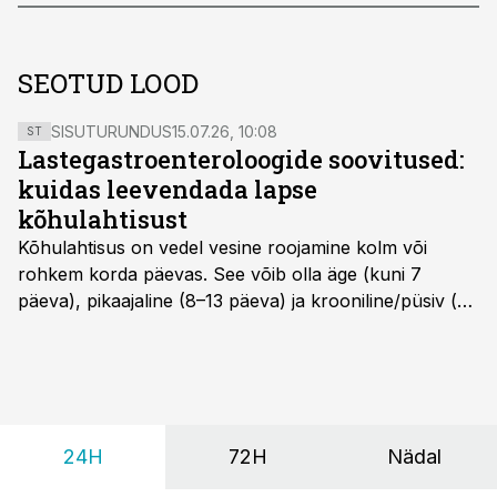
SEOTUD LOOD
SISUTURUNDUS
15.07.26, 10:08
ST
Lastegastroenteroloogide soovitused:
kuidas leevendada lapse
kõhulahtisust
Kõhulahtisus on vedel vesine roojamine kolm või
rohkem korda päevas. See võib olla äge (kuni 7
päeva), pikaajaline (8–13 päeva) ja krooniline/püsiv (>
14 päeva). Lapseeas esinev kõhulahtisus on tavaliselt
viiruslik ning sellega kaasneb sageli oksendamine ja
kehatemperatuuri tõus.
24H
72H
Nädal