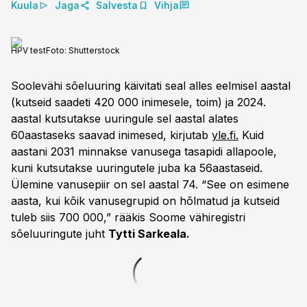
Kuula
Jaga
Salvesta
Vihja
HPV test
Foto:
Shutterstock
Soolevähi sõeluuring käivitati seal alles eelmisel aastal
(kutseid saadeti 420 000 inimesele, toim) ja 2024.
aastal kutsutakse uuringule sel aastal alates
60aastaseks saavad inimesed, kirjutab
yle.fi.
Kuid
aastani 2031 minnakse vanusega tasapidi allapoole,
kuni kutsutakse uuringutele juba ka 56aastaseid.
Ülemine vanusepiir on sel aastal 74. “See on esimene
aasta, kui kõik vanusegrupid on hõlmatud ja kutseid
tuleb siis 700 000,” rääkis Soome vähiregistri
sõeluuringute juht
Tytti Sarkeala.