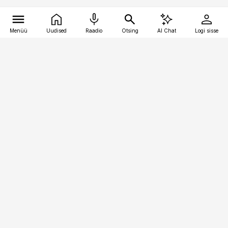
Menüü
Uudised
Raadio
Otsing
AI Chat
Logi sisse
Vana-Lõuna 39/1, 19094 Tallinn
(+372) 667 0111
meditsiiniuudised@aripaev.ee
Tellimisega seotud küsimused:
tellimiskeskus@aripaev.ee
Telli
Reklaam
Firmast
Sisu kasutamisõigused
Ajakirjaniku
eetikakoodeks