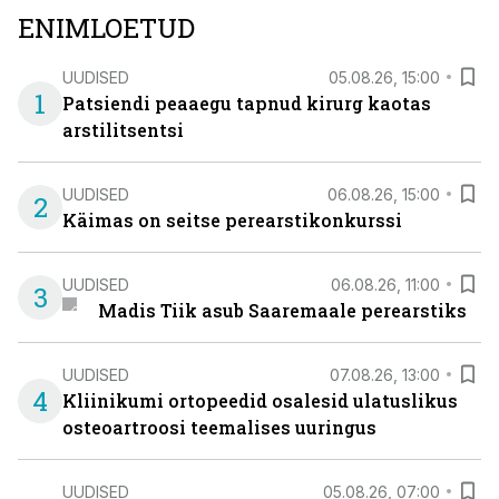
ENIMLOETUD
UUDISED
05.08.26, 15:00
1
Patsiendi peaaegu tapnud kirurg kaotas
arstilitsentsi
UUDISED
06.08.26, 15:00
2
Käimas on seitse perearstikonkurssi
UUDISED
06.08.26, 11:00
3
Madis Tiik asub Saaremaale perearstiks
UUDISED
07.08.26, 13:00
4
Kliinikumi ortopeedid osalesid ulatuslikus
osteoartroosi teemalises uuringus
UUDISED
05.08.26, 07:00