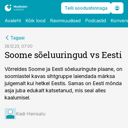
Telli soodushinnaga
Avaleht
Kõik lood
Ravimiuudised
Podcastid
Konvere
cebook
Tagasi
Twitter)
28.12.23, 07:00
Soome sõeluuringud vs Eesti
kedIn
ail
Võrreldes Soome ja Eesti sõeluuringute plaane, on
soomlastel kavas sihtgruppe laiendada märksa
k
julgemalt kui hetkel Eestis. Samas on Eesti mõnda
asja juba edukalt katsetanud, mis seal alles
kaalumisel.
Kadi Heinsalu