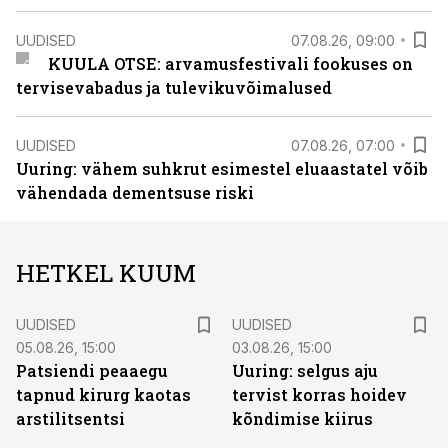
UUDISED
07.08.26, 09:00
KUULA OTSE: arvamusfestivali fookuses on
tervisevabadus ja tulevikuvõimalused
UUDISED
07.08.26, 07:00
Uuring: vähem suhkrut esimestel eluaastatel võib
vähendada dementsuse riski
HETKEL KUUM
UUDISED
UUDISED
05.08.26, 15:00
03.08.26, 15:00
Patsiendi peaaegu
Uuring: selgus aju
tapnud kirurg kaotas
tervist korras hoidev
arstilitsentsi
kõndimise kiirus