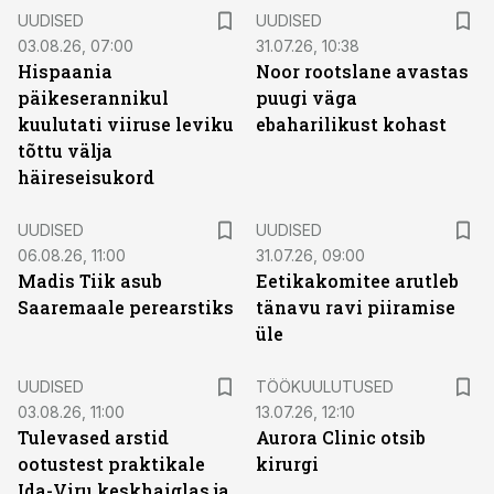
UUDISED
UUDISED
03.08.26, 07:00
31.07.26, 10:38
Hispaania
Noor rootslane avastas
päikeserannikul
puugi väga
kuulutati viiruse leviku
ebaharilikust kohast
tõttu välja
häireseisukord
UUDISED
UUDISED
06.08.26, 11:00
31.07.26, 09:00
Madis Tiik asub
Eetikakomitee arutleb
Saaremaale perearstiks
tänavu ravi piiramise
üle
ST
UUDISED
TÖÖKUULUTUSED
03.08.26, 11:00
13.07.26, 12:10
Tulevased arstid
Aurora Clinic otsib
ootustest praktikale
kirurgi
Ida-Viru keskhaiglas ja