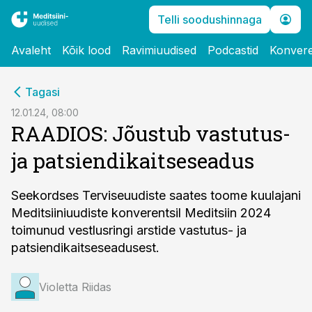
Telli soodushinnaga
Avaleht
Kõik lood
Ravimiuudised
Podcastid
Konvere
cebook
Tagasi
Twitter)
12.01.24, 08:00
RAADIOS: Jõustub vastutus-
kedIn
ja patsiendikaitseseadus
ail
k
Seekordses Terviseuudiste saates toome kuulajani
Meditsiiniuudiste konverentsil Meditsiin 2024
toimunud vestlusringi arstide vastutus- ja
patsiendikaitseseadusest.
Violetta Riidas