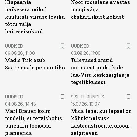
Hispaania
Noor rootslane avastas
päikeserannikul
puugi väga
kuulutati viiruse leviku
ebaharilikust kohast
tõttu välja
häireseisukord
UUDISED
UUDISED
06.08.26, 11:00
03.08.26, 11:00
Madis Tiik asub
Tulevased arstid
Saaremaale perearstiks
ootustest praktikale
Ida-Viru keskhaiglas ja
tegelikkusest
ST
UUDISED
SISUTURUNDUS
04.08.26, 14:48
15.07.26, 10:07
Mart Brauer: kolm
Mida teha, kui lapsel on
mudelit, et tervishoius
kõhukinnisus?
paremini tööjõudu
Lastegastroenteroloogid
planeerida
selgitavad