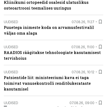
Kliinikumi ortopeedid osalesid ulatuslikus
osteoartroosi teemalises uuringus
UUDISED
07.08.26, 11:27
Puuetega inimeste koda on arvamusfestivalil
väljas oma alaga
UUDISED
07.08.26, 11:00
RAADIOS räägitakse tehnoloogiate kasutamisest
tervishoius
UUDISED
07.08.26, 10:12
Patsientide liit: ministeeriumi kava ei taga
toimivat vanusekontrolli renditõukerataste
kasutamisel
UUDISED
07.08.26, 09:00