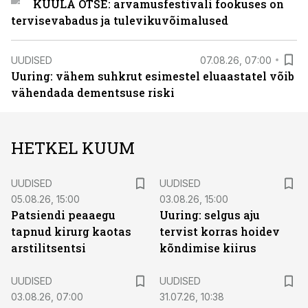
KUULA OTSE: arvamusfestivali fookuses on
tervisevabadus ja tulevikuvõimalused
UUDISED
07.08.26, 07:00
Uuring: vähem suhkrut esimestel eluaastatel võib
vähendada dementsuse riski
HETKEL KUUM
UUDISED
UUDISED
05.08.26, 15:00
03.08.26, 15:00
Patsiendi peaaegu
Uuring: selgus aju
tapnud kirurg kaotas
tervist korras hoidev
arstilitsentsi
kõndimise kiirus
UUDISED
UUDISED
03.08.26, 07:00
31.07.26, 10:38