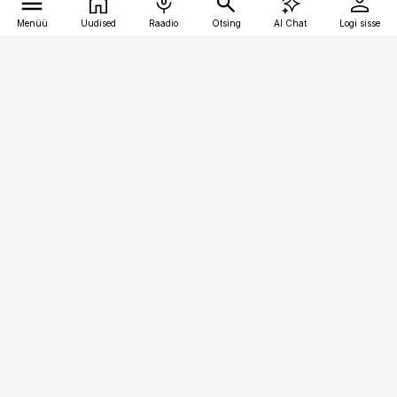
Menüü
Uudised
Raadio
Otsing
AI Chat
Logi sisse
Vana-Lõuna 39/1, 19094 Tallinn
(+372) 667 0111
meditsiiniuudised@aripaev.ee
Tellimisega seotud küsimused:
tellimiskeskus@aripaev.ee
Telli
Reklaam
Firmast
Sisu kasutamisõigused
Ajakirjaniku
eetikakoodeks
Üldtingimused
Privaatsustingimused
Küpsiste poliitika
KKK