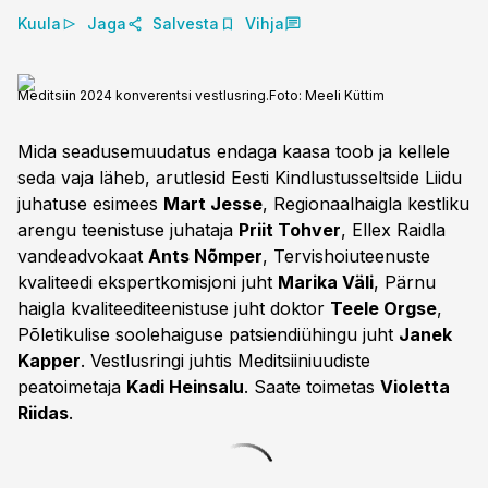
Kuula
Jaga
Salvesta
Vihja
Meditsiin 2024 konverentsi vestlusring.
Foto:
Meeli Küttim
Mida seadusemuudatus endaga kaasa toob ja kellele
seda vaja läheb, arutlesid Eesti Kindlustusseltside Liidu
juhatuse esimees
Mart Jesse
, Regionaalhaigla kestliku
arengu teenistuse juhataja
Priit Tohver
, Ellex Raidla
vandeadvokaat
Ants Nõmper
, Tervishoiuteenuste
kvaliteedi ekspertkomisjoni juht
Marika Väli
, Pärnu
haigla kvaliteediteenistuse juht doktor
Teele Orgse
,
Põletikulise soolehaiguse patsiendiühingu juht
Janek
Kapper
. Vestlusringi juhtis Meditsiiniuudiste
peatoimetaja
Kadi Heinsalu
. Saate toimetas
Violetta
Riidas
.