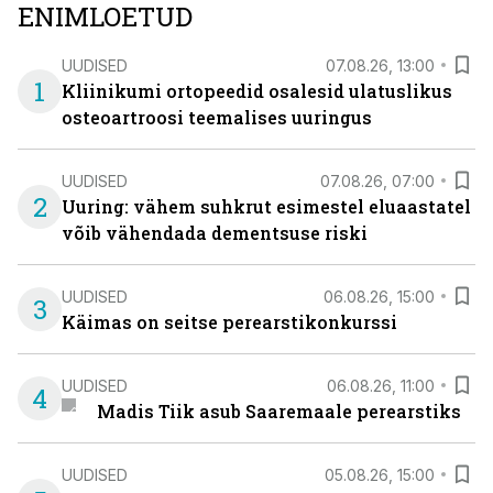
ENIMLOETUD
UUDISED
07.08.26, 13:00
1
Kliinikumi ortopeedid osalesid ulatuslikus
osteoartroosi teemalises uuringus
UUDISED
07.08.26, 07:00
2
Uuring: vähem suhkrut esimestel eluaastatel
võib vähendada dementsuse riski
UUDISED
06.08.26, 15:00
3
Käimas on seitse perearstikonkurssi
UUDISED
06.08.26, 11:00
4
Madis Tiik asub Saaremaale perearstiks
UUDISED
05.08.26, 15:00