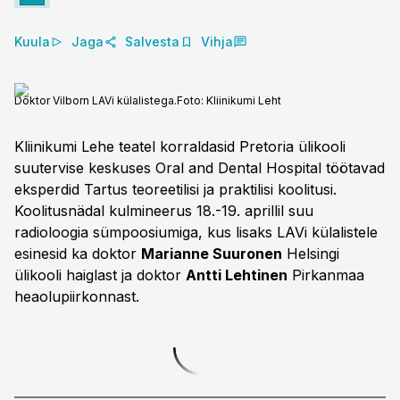
Kuula
Jaga
Salvesta
Vihja
Doktor Vilborn LAVi külalistega.
Foto:
Kliinikumi Leht
Kliinikumi Lehe teatel korraldasid Pretoria ülikooli
suutervise keskuses Oral and Dental Hospital töötavad
eksperdid Tartus teoreetilisi ja praktilisi koolitusi.
Koolitusnädal kulmineerus 18.-19. aprillil suu
radioloogia sümpoosiumiga, kus lisaks LAVi külalistele
esinesid ka doktor
Marianne Suuronen
Helsingi
ülikooli haiglast ja doktor
Antti Lehtinen
Pirkanmaa
heaolupiirkonnast.