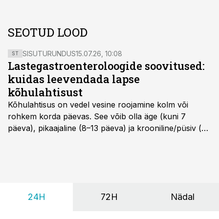
SEOTUD LOOD
SISUTURUNDUS
15.07.26, 10:08
ST
Lastegastroenteroloogide soovitused:
kuidas leevendada lapse
kõhulahtisust
Kõhulahtisus on vedel vesine roojamine kolm või
rohkem korda päevas. See võib olla äge (kuni 7
päeva), pikaajaline (8–13 päeva) ja krooniline/püsiv (>
14 päeva). Lapseeas esinev kõhulahtisus on tavaliselt
viiruslik ning sellega kaasneb sageli oksendamine ja
kehatemperatuuri tõus.
24H
72H
Nädal