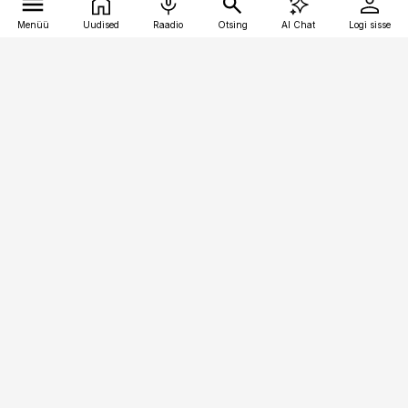
Menüü
Uudised
Raadio
Otsing
AI Chat
Logi sisse
Vana-Lõuna 39/1, 19094 Tallinn
(+372) 667 0111
meditsiiniuudised@aripaev.ee
Tellimisega seotud küsimused:
tellimiskeskus@aripaev.ee
Telli
Reklaam
Firmast
Sisu kasutamisõigused
Ajakirjaniku
eetikakoodeks
Üldtingimused
Privaatsustingimused
Küpsiste poliitika
KKK