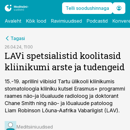
Telli soodushinnaga
Avaleht
Kõik lood
Ravimiuudised
Podcastid
Konvere
cebook
Tagasi
Twitter)
26.04.24, 11:00
LAVi spetsialistid koolitasid
kedIn
kliinikumi arste ja tudengeid
ail
k
15.-19. aprillini viibisid Tartu ülikooli kliinikumis
stomatoloogia kliiniku kutsel Erasmus+ programmi
raames näo-ja lõualuude radioloog ja doktorant
Chane Smith ning näo- ja lõualuude patoloog
Liam Robinson Lõuna-Aafrika Vabariigist (LAV).
Meditsiiniuudised