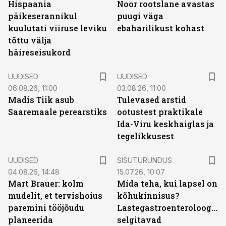
Hispaania
Noor rootslane avastas
päikeserannikul
puugi väga
kuulutati viiruse leviku
ebaharilikust kohast
tõttu välja
häireseisukord
UUDISED
UUDISED
06.08.26, 11:00
03.08.26, 11:00
Madis Tiik asub
Tulevased arstid
Saaremaale perearstiks
ootustest praktikale
Ida-Viru keskhaiglas ja
tegelikkusest
ST
UUDISED
SISUTURUNDUS
04.08.26, 14:48
15.07.26, 10:07
Mart Brauer: kolm
Mida teha, kui lapsel on
mudelit, et tervishoius
kõhukinnisus?
paremini tööjõudu
Lastegastroenteroloogid
planeerida
selgitavad