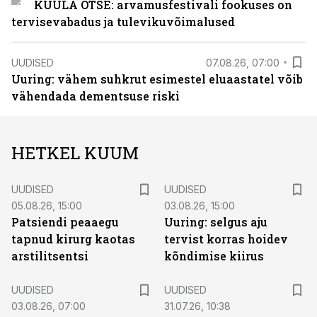
KUULA OTSE: arvamusfestivali fookuses on
tervisevabadus ja tulevikuvõimalused
UUDISED
07.08.26, 07:00
Uuring: vähem suhkrut esimestel eluaastatel võib
vähendada dementsuse riski
HETKEL KUUM
UUDISED
UUDISED
05.08.26, 15:00
03.08.26, 15:00
Patsiendi peaaegu
Uuring: selgus aju
tapnud kirurg kaotas
tervist korras hoidev
arstilitsentsi
kõndimise kiirus
UUDISED
UUDISED
03.08.26, 07:00
31.07.26, 10:38