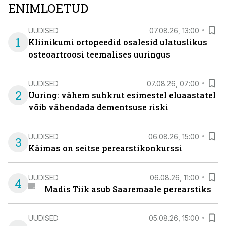
ENIMLOETUD
UUDISED
07.08.26, 13:00
1
Kliinikumi ortopeedid osalesid ulatuslikus
osteoartroosi teemalises uuringus
UUDISED
07.08.26, 07:00
2
Uuring: vähem suhkrut esimestel eluaastatel
võib vähendada dementsuse riski
UUDISED
06.08.26, 15:00
3
Käimas on seitse perearstikonkurssi
UUDISED
06.08.26, 11:00
4
Madis Tiik asub Saaremaale perearstiks
UUDISED
05.08.26, 15:00