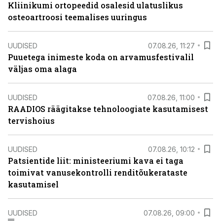
Kliinikumi ortopeedid osalesid ulatuslikus
osteoartroosi teemalises uuringus
UUDISED
07.08.26, 11:27
Puuetega inimeste koda on arvamusfestivalil
väljas oma alaga
UUDISED
07.08.26, 11:00
RAADIOS räägitakse tehnoloogiate kasutamisest
tervishoius
UUDISED
07.08.26, 10:12
Patsientide liit: ministeeriumi kava ei taga
toimivat vanusekontrolli renditõukerataste
kasutamisel
UUDISED
07.08.26, 09:00