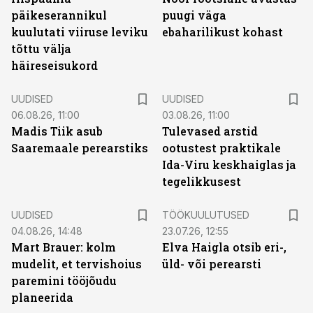
päikeserannikul
puugi väga
kuulutati viiruse leviku
ebaharilikust kohast
tõttu välja
häireseisukord
UUDISED
UUDISED
06.08.26, 11:00
03.08.26, 11:00
Madis Tiik asub
Tulevased arstid
Saaremaale perearstiks
ootustest praktikale
Ida-Viru keskhaiglas ja
tegelikkusest
ST
UUDISED
TÖÖKUULUTUSED
04.08.26, 14:48
23.07.26, 12:55
Mart Brauer: kolm
Elva Haigla otsib eri-,
mudelit, et tervishoius
üld- või perearsti
paremini tööjõudu
planeerida