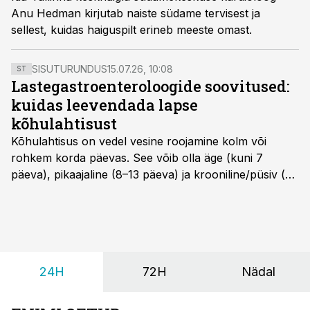
Anu Hedman kirjutab naiste südame tervisest ja
sellest, kuidas haiguspilt erineb meeste omast.
SISUTURUNDUS
15.07.26, 10:08
ST
Lastegastroenteroloogide soovitused:
kuidas leevendada lapse
kõhulahtisust
Kõhulahtisus on vedel vesine roojamine kolm või
rohkem korda päevas. See võib olla äge (kuni 7
päeva), pikaajaline (8–13 päeva) ja krooniline/püsiv (>
14 päeva). Lapseeas esinev kõhulahtisus on tavaliselt
viiruslik ning sellega kaasneb sageli oksendamine ja
kehatemperatuuri tõus.
24H
72H
Nädal