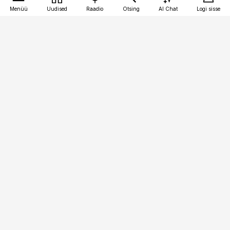
Menüü
Uudised
Raadio
Otsing
AI Chat
Logi sisse
Vana-Lõuna 39/1, 19094 Tallinn
(+372) 667 0111
meditsiiniuudised@aripaev.ee
Tellimisega seotud küsimused:
tellimiskeskus@aripaev.ee
Telli
Reklaam
Firmast
Sisu kasutamisõigused
Ajakirjaniku
eetikakoodeks
Üldtingimused
Privaatsustingimused
Küpsiste poliitika
KKK