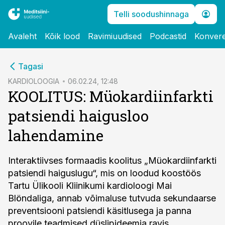
Telli soodushinnaga
Avaleht
Kõik lood
Ravimiuudised
Podcastid
Konvere
cebook
cebook
Tagasi
Twitter)
Twitter)
KARDIOLOOGIA
06.02.24, 12:48
KOOLITUS: Müokardiinfarkti
kedIn
kedIn
patsiendi haigusloo
ail
ail
lahendamine
k
k
Interaktiivses formaadis koolitus „Müokardiinfarkti
patsiendi haiguslugu“, mis on loodud koostöös
Tartu Ülikooli Kliinikumi kardioloogi Mai
Blöndaliga, annab võimaluse tutvuda sekundaarse
preventsiooni patsiendi käsitlusega ja panna
proovile teadmised düslipideemia ravis.