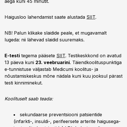
aega kuni 45 minutit.
Haigusloo lahendamist saate alustada
SIIT
.
NB! Palun klikake slaidide peale, et mugavamalt
lugeda: nii lähevad slaidid suuremaks.
E-testi
tegema pääsete
SIIT
. Testikeskkond on avatud
13 päeva kuni
23. veebruarini
. Täiendkoolituspunktiga
e-tunnistuse väljastab Medicumi koolitus- ja
nõustamiskeskus mõne nädala kuni kuu jooksul pärast
testi kinniminekut.
Koolituselt saab teada:
sekundaarse preventsiooni patsientide
(infarkti-, insuldi-, perifeersete arterite haigusega-