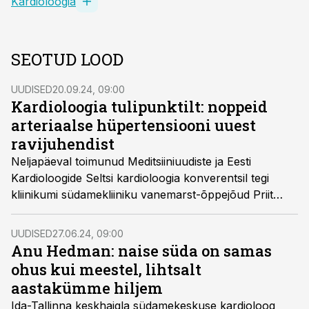
Kardioloogia
SEOTUD LOOD
UUDISED
20.09.24, 09:00
Kardioloogia tulipunktilt: noppeid
arteriaalse hüpertensiooni uuest
ravijuhendist
Neljapäeval toimunud Meditsiiniuudiste ja Eesti
Kardioloogide Seltsi kardioloogia konverentsil tegi
kliinikumi südamekliiniku vanemarst-õppejõud Priit
Pauklin ettekande ESC arteriaalse hüpertensiooni
uuest ravijuhendist.
UUDISED
27.06.24, 09:00
Anu Hedman: naise süda on samas
ohus kui meestel, lihtsalt
aastakümme hiljem
Ida-Tallinna keskhaigla südamekeskuse kardioloog