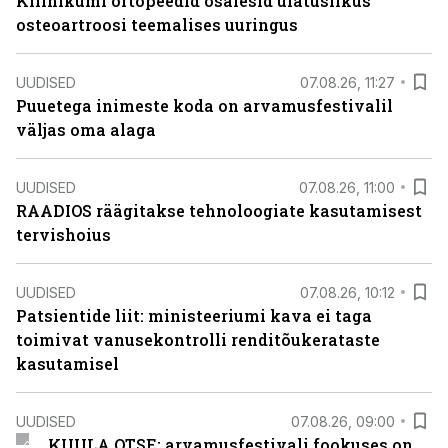
Kliinikumi ortopeedid osalesid ulatuslikus
osteoartroosi teemalises uuringus
UUDISED
07.08.26, 11:27
Puuetega inimeste koda on arvamusfestivalil
väljas oma alaga
UUDISED
07.08.26, 11:00
RAADIOS räägitakse tehnoloogiate kasutamisest
tervishoius
UUDISED
07.08.26, 10:12
Patsientide liit: ministeeriumi kava ei taga
toimivat vanusekontrolli renditõukerataste
kasutamisel
UUDISED
07.08.26, 09:00
KUULA OTSE: arvamusfestivali fookuses on