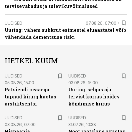
tervisevabadus ja tulevikuvõimalused
UUDISED
07.08.26, 07:00
Uuring: vähem suhkrut esimestel eluaastatel võib
vähendada dementsuse riski
HETKEL KUUM
UUDISED
UUDISED
05.08.26, 15:00
03.08.26, 15:00
Patsiendi peaaegu
Uuring: selgus aju
tapnud kirurg kaotas
tervist korras hoidev
arstilitsentsi
kõndimise kiirus
UUDISED
UUDISED
03.08.26, 07:00
31.07.26, 10:38
Hispaania
Noor rootslane avastas