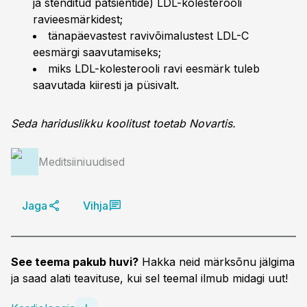
ja stenditud patsientide) LDL-kolesterooli
ravieesmärkidest;
tänapäevastest ravivõimalustest LDL-C
eesmärgi saavutamiseks;
miks LDL-kolesterooli ravi eesmärk tuleb
saavutada kiiresti ja püsivalt.
Seda hariduslikku koolitust toetab Novartis.
Meditsiiniuudised
Jaga
Vihja
See teema pakub huvi?
Hakka neid märksõnu jälgima
ja saad alati teavituse, kui sel teemal ilmub midagi uut!