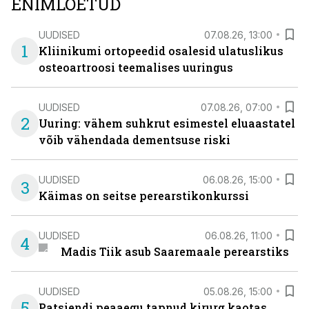
ENIMLOETUD
UUDISED
07.08.26, 13:00
1
Kliinikumi ortopeedid osalesid ulatuslikus
osteoartroosi teemalises uuringus
UUDISED
07.08.26, 07:00
2
Uuring: vähem suhkrut esimestel eluaastatel
võib vähendada dementsuse riski
UUDISED
06.08.26, 15:00
3
Käimas on seitse perearstikonkurssi
UUDISED
06.08.26, 11:00
4
Madis Tiik asub Saaremaale perearstiks
UUDISED
05.08.26, 15:00
5
Patsiendi peaaegu tapnud kirurg kaotas