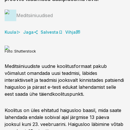
Meditsiiniuudised
Kuula
Jaga
Salvesta
Vihja
Foto:
Shutterstock
Meditsiiniuudiste uudne koolitusformaat pakub
võimalust omandada uusi teadmisi, läbides
interaktiivselt ja teadmisi jooksvalt kinnistades patsiendi
haigusloo ja pärast e-testi edukat lahendamist selle
eest saada ühe täiendkoolituspunkti.
Koolitus on üles ehitatud haigusloo baasil, mida saate
lahendada endale sobival ajal järgmise 13 päeva
jooksul kuni 23. veebruarini. Haigusloo läbimine võtab