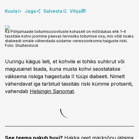
Kuula
Jaga
Salvesta
Vihja
Ka Põhjamaade toitumissoovituste kohaselt on mõõdukas ehk 1–4
tassitäie kohvi joomine päevas tervisliku toitumise osa, mis võib lisaks
diabeedi omale vähendada südame-veresoonkonna haiguste riski.
Foto:
Shutterstock
Uuringu käigus leiti, et kohvile ei tohiks suhkrut või
magusainet lisada, kuna musta kohvi seostatakse
väiksema riskiga haigestuda II tüüpi diabeeti. Nimelt
vähendavat iga tarbitud tassitäis riski kümme protsenti,
vahendab
Helsingin Sanomat
.
See teema pakub huvi?
Hakka neid märksõnu jälgima