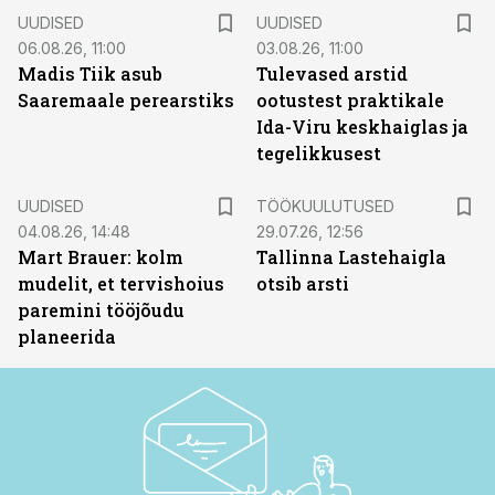
UUDISED
UUDISED
06.08.26, 11:00
03.08.26, 11:00
Madis Tiik asub
Tulevased arstid
Saaremaale perearstiks
ootustest praktikale
Ida-Viru keskhaiglas ja
tegelikkusest
ST
UUDISED
TÖÖKUULUTUSED
04.08.26, 14:48
29.07.26, 12:56
Mart Brauer: kolm
Tallinna Lastehaigla
mudelit, et tervishoius
otsib arsti
paremini tööjõudu
planeerida