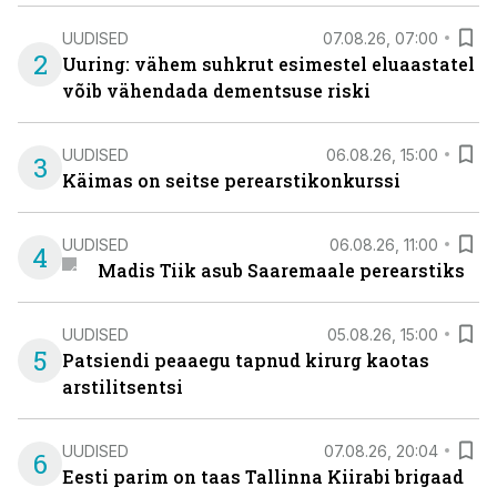
UUDISED
07.08.26, 07:00
2
Uuring: vähem suhkrut esimestel eluaastatel
võib vähendada dementsuse riski
UUDISED
06.08.26, 15:00
3
Käimas on seitse perearstikonkurssi
UUDISED
06.08.26, 11:00
4
Madis Tiik asub Saaremaale perearstiks
UUDISED
05.08.26, 15:00
5
Patsiendi peaaegu tapnud kirurg kaotas
arstilitsentsi
UUDISED
07.08.26, 20:04
6
Eesti parim on taas Tallinna Kiirabi brigaad