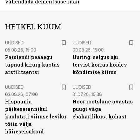
vähendada dementsuse riski
HETKEL KUUM
UUDISED
UUDISED
05.08.26, 15:00
03.08.26, 15:00
Patsiendi peaaegu
Uuring: selgus aju
tapnud kirurg kaotas
tervist korras hoidev
arstilitsentsi
kõndimise kiirus
UUDISED
UUDISED
03.08.26, 07:00
31.07.26, 10:38
Hispaania
Noor rootslane avastas
päikeserannikul
puugi väga
kuulutati viiruse leviku
ebaharilikust kohast
tõttu välja
häireseisukord