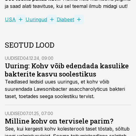
ja saad alati teavituse, kui sel teemal ilmub midagi uut!
USA
Uuringud
Diabeet
SEOTUD LOOD
UUDISED
04.12.24, 09:00
Uuring: Kohv võib edendada kasulike
bakterite kasvu soolestikus
Teadlased leidsid uues uuringus, et kohv võib
suurendada Lawsonibacter asaccharolyticus bakteri
taset, toetades seega soolestiku tervist.
UUDISED
07.01.25, 07:00
Milline kohv on tervisele parim?
See, kui kergesti kohv kolesterooli taset tõstab, sõltub