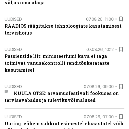
väljas oma alaga
UUDISED
07.08.26, 11:00
RAADIOS räägitakse tehnoloogiate kasutamisest
tervishoius
UUDISED
07.08.26, 10:12
Patsientide liit: ministeeriumi kava ei taga
toimivat vanusekontrolli renditõukerataste
kasutamisel
UUDISED
07.08.26, 09:00
KUULA OTSE: arvamusfestivali fookuses on
tervisevabadus ja tulevikuvõimalused
UUDISED
07.08.26, 07:00
Uuring: vähem suhkrut esimestel eluaastatel võib