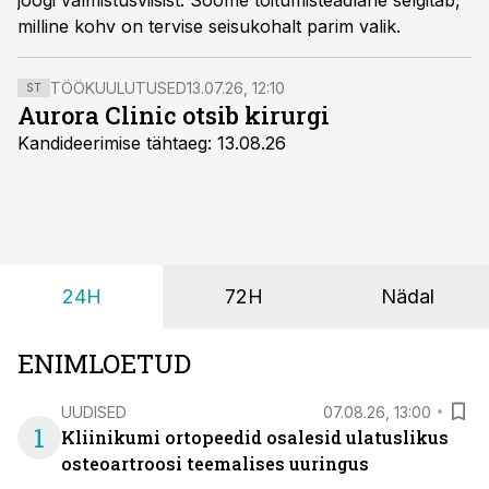
joogi valmistusviisist. Soome toitumisteadlane selgitab,
milline kohv on tervise seisukohalt parim valik.
TÖÖKUULUTUSED
13.07.26, 12:10
ST
Aurora Clinic otsib kirurgi
Kandideerimise tähtaeg: 13.08.26
24H
72H
Nädal
ENIMLOETUD
UUDISED
07.08.26, 13:00
1
Kliinikumi ortopeedid osalesid ulatuslikus
osteoartroosi teemalises uuringus