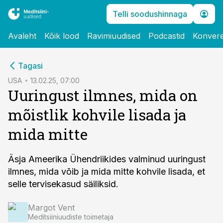
Telli soodushinnaga
Avaleht
Kõik lood
Ravimiuudised
Podcastid
Konvere
cebook
Tagasi
Twitter)
USA
13.02.25, 07:00
Uuringust ilmnes, mida on
kedIn
mõistlik kohvile lisada ja
ail
mida mitte
k
Äsja Ameerika Ühendriikides valminud uuringust
ilmnes, mida võib ja mida mitte kohvile lisada, et
selle tervisekasud säiliksid.
Margot Vent
Meditsiiniuudiste toimetaja