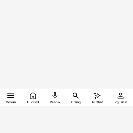
Menüü
Uudised
Raadio
Otsing
AI Chat
Logi sisse
Vana-Lõuna 39/1, 19094 Tallinn