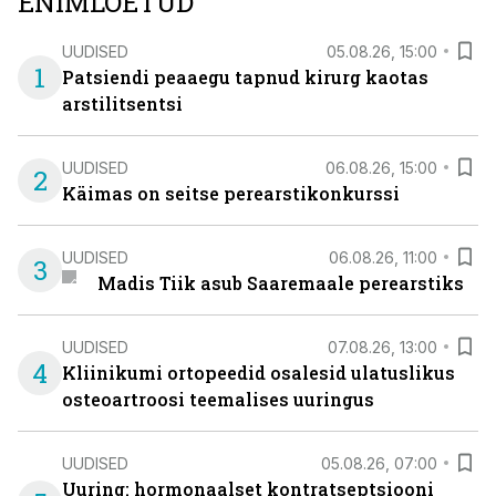
ENIMLOETUD
UUDISED
05.08.26, 15:00
1
Patsiendi peaaegu tapnud kirurg kaotas
arstilitsentsi
UUDISED
06.08.26, 15:00
2
Käimas on seitse perearstikonkurssi
UUDISED
06.08.26, 11:00
3
Madis Tiik asub Saaremaale perearstiks
UUDISED
07.08.26, 13:00
4
Kliinikumi ortopeedid osalesid ulatuslikus
osteoartroosi teemalises uuringus
UUDISED
05.08.26, 07:00
Uuring: hormonaalset kontratseptsiooni