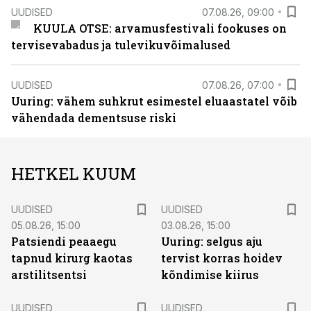
UUDISED
07.08.26, 09:00
KUULA OTSE: arvamusfestivali fookuses on
tervisevabadus ja tulevikuvõimalused
UUDISED
07.08.26, 07:00
Uuring: vähem suhkrut esimestel eluaastatel võib
vähendada dementsuse riski
HETKEL KUUM
UUDISED
UUDISED
05.08.26, 15:00
03.08.26, 15:00
Patsiendi peaaegu
Uuring: selgus aju
tapnud kirurg kaotas
tervist korras hoidev
arstilitsentsi
kõndimise kiirus
UUDISED
UUDISED