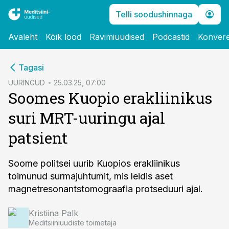
Telli soodushinnaga
Avaleht
Kõik lood
Ravimiuudised
Podcastid
Konvere
cebook
Tagasi
Twitter)
UURINGUD
25.03.25, 07:00
Soomes Kuopio erakliinikus
kedIn
suri MRT-uuringu ajal
ail
patsient
k
Soome politsei uurib Kuopios erakliinikus
toimunud surmajuhtumit, mis leidis aset
magnetresonantstomograafia protseduuri ajal.
Kristiina Palk
Meditsiiniuudiste toimetaja