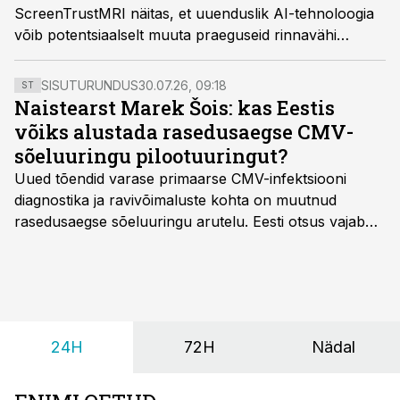
ScreenTrustMRI näitas, et uuenduslik AI-tehnoloogia
võib potentsiaalselt muuta praeguseid rinnavähi
sõeluuringu praktikaid ja leida avastamata vähijuhte.
SISUTURUNDUS
30.07.26, 09:18
ST
Naistearst Marek Šois: kas Eestis
võiks alustada rasedusaegse CMV-
sõeluuringu pilootuuringut?
Uued tõendid varase primaarse CMV-infektsiooni
diagnostika ja ravivõimaluste kohta on muutnud
rasedusaegse sõeluuringu arutelu. Eesti otsus vajab
siiski kohalikke epidemioloogilisi andmeid ning
rasedusaegse ja vastsündinute sõeluuringu võrdlust,
kirjutab naistearst dr Marek Šois, kes on
spetsialiseerunud lootemeditsiinile.
24H
72H
Nädal