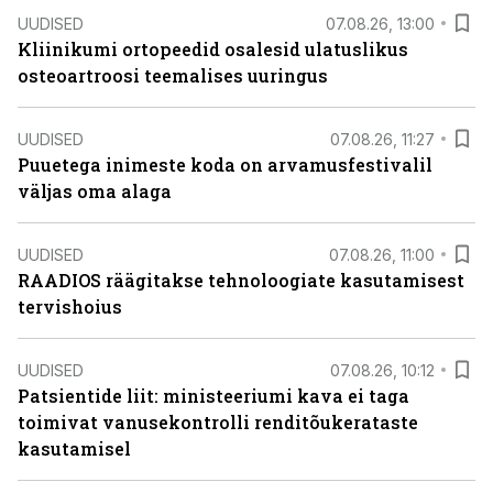
UUDISED
07.08.26, 13:00
Kliinikumi ortopeedid osalesid ulatuslikus
osteoartroosi teemalises uuringus
UUDISED
07.08.26, 11:27
Puuetega inimeste koda on arvamusfestivalil
väljas oma alaga
UUDISED
07.08.26, 11:00
RAADIOS räägitakse tehnoloogiate kasutamisest
tervishoius
UUDISED
07.08.26, 10:12
Patsientide liit: ministeeriumi kava ei taga
toimivat vanusekontrolli renditõukerataste
kasutamisel