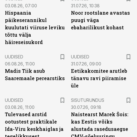
03.08.26, 07:00
31.07.26, 10:38
Hispaania
Noor rootslane avastas
päikeserannikul
puugi väga
kuulutati viiruse leviku
ebaharilikust kohast
tõttu välja
häireseisukord
UUDISED
UUDISED
06.08.26, 11:00
31.07.26, 09:00
Madis Tiik asub
Eetikakomitee arutleb
Saaremaale perearstiks
tänavu ravi piiramise
üle
ST
UUDISED
SISUTURUNDUS
03.08.26, 11:00
30.07.26, 09:18
Tulevased arstid
Naistearst Marek Šois:
ootustest praktikale
kas Eestis võiks
Ida-Viru keskhaiglas ja
alustada rasedusaegse
tegelikkusest
CMV-sõeluuringu