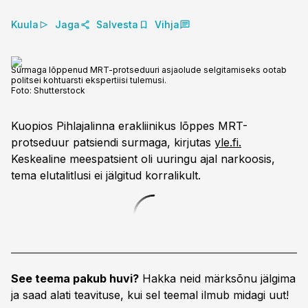
Kuula
Jaga
Salvesta
Vihja
Surmaga lõppenud MRT-protseduuri asjaolude selgitamiseks ootab
politsei kohtuarsti ekspertiisi tulemusi.
Foto:
Shutterstock
Kuopios Pihlajalinna erakliinikus lõppes MRT-
protseduur patsiendi surmaga, kirjutas
yle.fi.
Keskealine meespatsient oli uuringu ajal narkoosis,
tema elutalitlusi ei jälgitud korralikult.
See teema pakub huvi?
Hakka neid märksõnu jälgima
ja saad alati teavituse, kui sel teemal ilmub midagi uut!