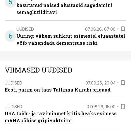
5
kasutanud naised alustasid sagedamini
semaglutiidiravi
UUDISED
07.08.26, 07:00
6
Uuring: vähem suhkrut esimestel eluaastatel
võib vähendada dementsuse riski
VIIMASED UUDISED
UUDISED
07.08.26, 20:04
Eesti parim on taas Tallinna Kiirabi brigaad
UUDISED
07.08.26, 15:00
USA toidu- ja ravimiamet kiitis heaks esimese
mRNApõhise gripivaktsiini