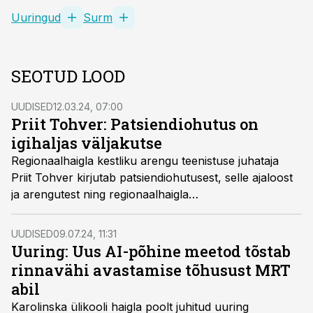
Uuringud
Surm
SEOTUD LOOD
UUDISED
12.03.24, 07:00
Priit Tohver: Patsiendiohutus on
igihaljas väljakutse
Regionaalhaigla kestliku arengu teenistuse juhataja
Priit Tohver kirjutab patsiendiohutusest, selle ajaloost
ja arengutest ning regionaalhaigla
patsiendiohutuskultuuri edendamisest.
UUDISED
09.07.24, 11:31
Uuring: Uus AI-põhine meetod tõstab
rinnavähi avastamise tõhusust MRT
abil
Karolinska ülikooli haigla poolt juhitud uuring