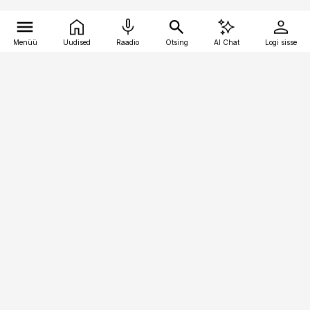
Menüü
Uudised
Raadio
Otsing
AI Chat
Logi sisse
Vana-Lõuna 39/1, 19094 Tallinn
(+372) 667 0111
meditsiiniuudised@aripaev.ee
Tellimisega seotud küsimused:
tellimiskeskus@aripaev.ee
Telli
Reklaam
Firmast
Sisu kasutamisõigused
Ajakirjaniku
eetikakoodeks