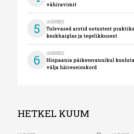
vähiravimit
UUDISED
5
Tulevased arstid ootustest praktika
keskhaiglas ja tegelikkusest
UUDISED
6
Hispaania päikeserannikul kuulutat
välja häireseisukord
HETKEL KUUM