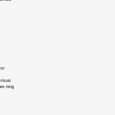
for
risusi
tes ning