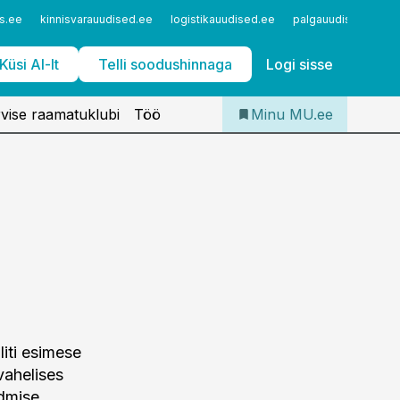
Iseteenindus
s.ee
kinnisvarauudised.ee
logistikauudised.ee
palgauudised.ee
Telli Meditsiiniuudised
Küsi AI-lt
Telli soodushinnaga
Logi sisse
vise raamatuklubi
Töö
Minu MU.ee
liti esimese
vahelises
ndmise