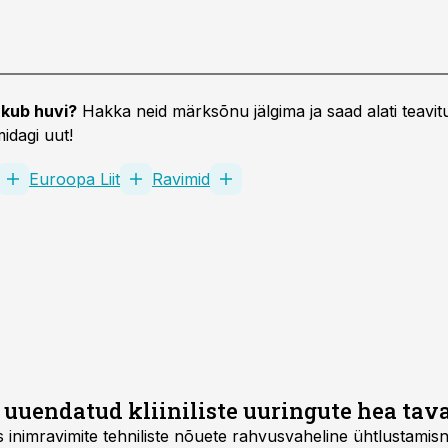
kub huvi?
Hakka neid märksõnu jälgima ja saad alati teavitu
idagi uut!
Euroopa Liit
Ravimid
 uuendatud kliiniliste uuringute hea tav
is inimravimite tehniliste nõuete rahvusvaheline ühtlustami