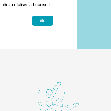
ti päeva olulisemad uudised.
Liitun