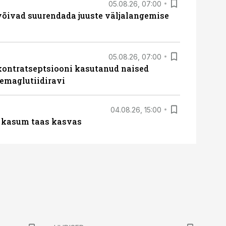
05.08.26, 07:00
võivad suurendada juuste väljalangemise
05.08.26, 07:00
kontratseptsiooni kasutanud naised
emaglutiidiravi
04.08.26, 15:00
u kasum taas kasvas