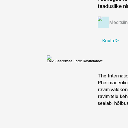
teaduslike ni
Meditsii
Kuula
Laivi Saaremäel
Foto:
Ravimiamet
The Internati
Pharmaceutic
ravimivaldkon
ravimitele keh
seeläbi hõlbu