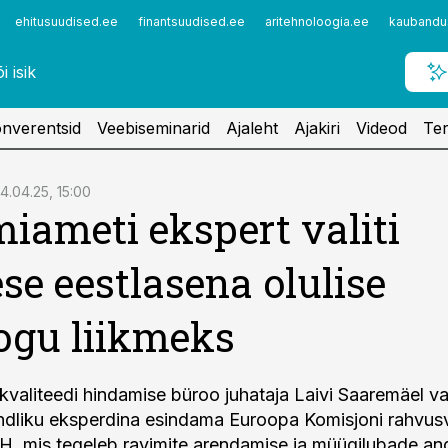
ehitusuudised.ee
finantsuudised.ee
aritehnoloogia.ee
kaubandu
nverentsid
Veebiseminarid
Ajaleht
Ajakiri
Videod
Ter
14.04.25, 15:00
iameti ekspert valiti
se eestlasena olulise
ogu liikmeks
kvaliteedi hindamise büroo juhataja Laivi Saaremäel va
ndliku eksperdina esindama Euroopa Komisjoni rahvus
, mis tegeleb ravimite arendamise ja müügilubade a