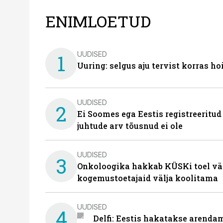
ENIMLOETUD
UUDISED
1
Uuring: selgus aju tervist korras h
UUDISED
2
Ei Soomes ega Eestis registreeritud
juhtude arv tõusnud ei ole
UUDISED
3
Onkoloogika hakkab KÜSKi toel vä
kogemustoetajaid välja koolitama
UUDISED
4
Delfi: Eestis hakatakse arenda