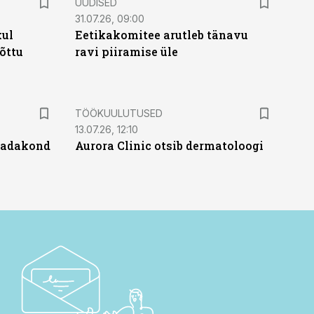
UUDISED
31.07.26, 09:00
kul
Eetikakomitee arutleb tänavu
tõttu
ravi piiramise üle
ST
TÖÖKUULUTUSED
13.07.26, 12:10
 sadakond
Aurora Clinic otsib dermatoloogi