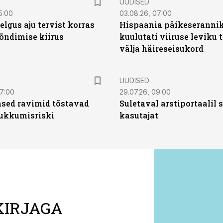
UUDISED
5:00
03.08.26, 07:00
elgus aju tervist korras
Hispaania päikeseranni
õndimise kiirus
kuulutati viiruse leviku 
välja häireseisukord
UUDISED
07:00
29.07.26, 09:00
sed ravimid tõstavad
Suletaval arstiportaalil
ukkumisriski
kasutajat
KIRJAGA