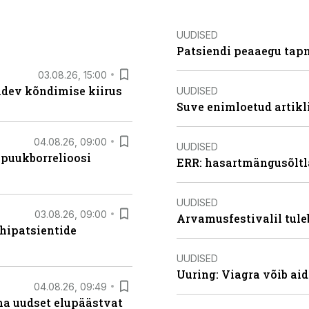
UUDISED
Patsiendi peaaegu tapn
03.08.26, 15:00
oidev kõndimise kiirus
UUDISED
Suve enimloetud artikl
04.08.26, 09:00
UUDISED
 puukborrelioosi
ERR: hasartmängusõltl
UUDISED
03.08.26, 09:00
Arvamusfestivalil tule
hipatsientide
UUDISED
Uuring: Viagra võib ai
04.08.26, 09:49
ma uudset elupäästvat