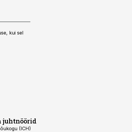
se, kui sel
a juhtnöörid
snõukogu (ICH)