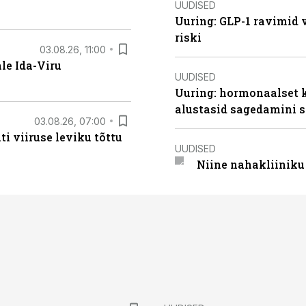
UUDISED
Uuring: GLP-1 ravimid 
riski
03.08.26, 11:00
le Ida-Viru
UUDISED
Uuring: hormonaalset 
alustasid sagedamini s
03.08.26, 07:00
i viiruse leviku tõttu
UUDISED
Niine nahakliinik