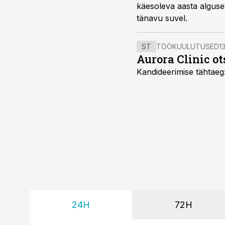
käesoleva aasta alguses
tänavu suvel.
ST
TÖÖKUULUTUSED
13
Aurora Clinic ot
Kandideerimise tähtaeg
24H
72H