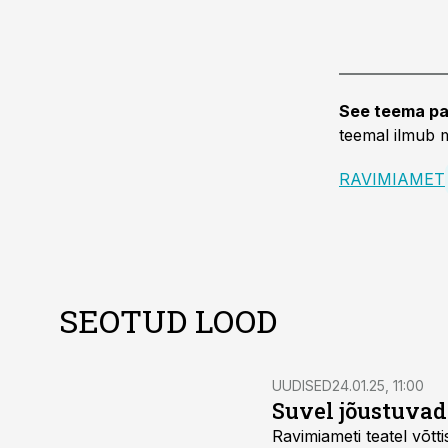
See teema pa
teemal ilmub m
RAVIMIAMET
SEOTUD LOOD
UUDISED
24.01.25, 11:00
Suvel jõustuvad
Ravimiameti teatel võtt