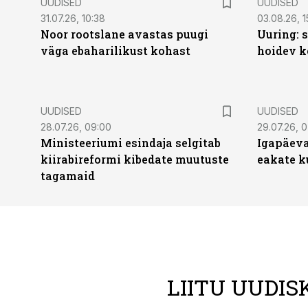
UUDISED
UUDISED
31.07.26, 10:38
03.08.26, 1
Noor rootslane avastas puugi
Uuring: s
väga ebaharilikust kohast
hoidev k
UUDISED
UUDISED
28.07.26, 09:00
29.07.26, 
Ministeeriumi esindaja selgitab
Igapäeva
kiirabireformi kibedate muutuste
eakate k
tagamaid
LIITU UUDIS