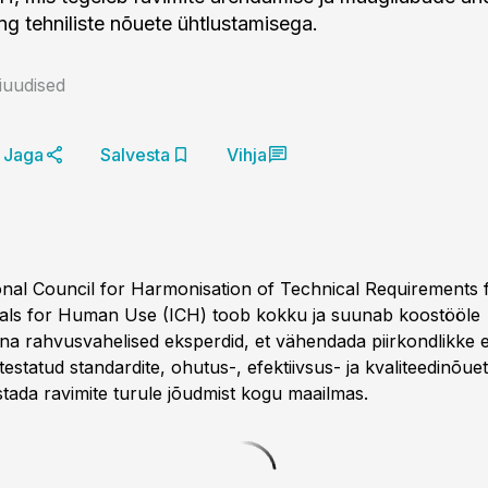
ng tehniliste nõuete ühtlustamisega.
niuudised
Jaga
Salvesta
Vihja
onal Council for Harmonisation of Technical Requirements 
als for Human Use (ICH) toob kokku ja suunab koostööle
na rahvusvahelised eksperdid, et vähendada piirkondlikke e
testatud standardite, ohutus-, efektiivsus- ja kvaliteedinõue
stada ravimite turule jõudmist kogu maailmas.