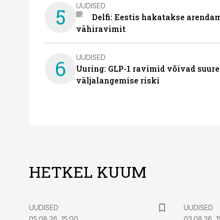
UUDISED
5
Delfi: Eestis hakatakse arenda
vähiravimit
UUDISED
6
Uuring: GLP-1 ravimid võivad suure
väljalangemise riski
HETKEL KUUM
UUDISED
UUDISED
05.08.26, 15:00
03.08.26, 1