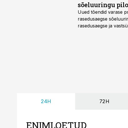
sõeluuringu pil
Uued tõendid varase pr
rasedusaegse sõeluuring
rasedusaegse ja vastsün
spetsialiseerunud lootem
24H
72H
ENIMLOETUD