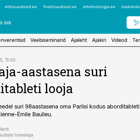
ehitusuudised.ee
finantsuudised.ee
aritehnoloogia.ee
kaubandu
nverentsid
Veebiseminarid
Ajaleht
Ajakiri
Videod
Ter
5, 15:00
saja-aastasena suri
itableti looja
del suri 98aastasena oma Pariisi kodus aborditableti
tienne-Émile Baulieu.
Vent
uudiste toimetaja