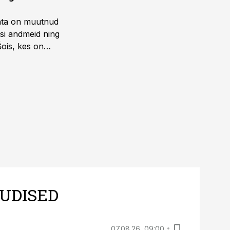
ohta on muutnud
isi andmeid ning
Šois, kes on
UDISED
07.08.26, 09:00