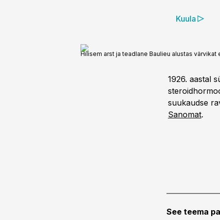
Kuula
Hilisem arst ja teadlane Baulieu alustas värvikat
1926. aastal s
steroidhormoon
suukaudse rav
Sanomat
.
See teema pa