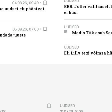
UUDISED
04.08.26, 09:49
ERR: Joller valitsuselt
ma uudset elupäästvat
ei küsi
UUDISED
05.08.26, 07:00
Madis Tiik asub Sa
ndada juuste
UUDISED
Eli Lilly tegi võimsa h
UUDISED
5:00
31.07.26, 10:38