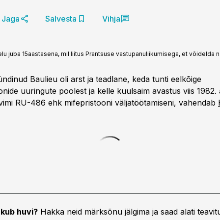
Jaga
Salvesta
Vihja
 elu juba 15aastasena, mil liitus Prantsuse vastupanuliikumisega, et võidelda
ündinud Baulieu oli arst ja teadlane, keda tunti eelkõige
ide uuringute poolest ja kelle kuulsaim avastus viis 1982. 
imi RU-486 ehk mifepristooni väljatöötamiseni, vahendab
kub huvi?
Hakka neid märksõnu jälgima ja saad alati teavitu