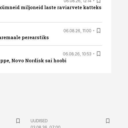
06.08.26, 12:14
 kümneid miljoneid laste raviarvete katteks
06.08.26, 11:00
aremaale perearstiks
06.08.26, 10:53
üppe, Novo Nordisk sai hoobi
UUDISED
03.08.26, 07:00