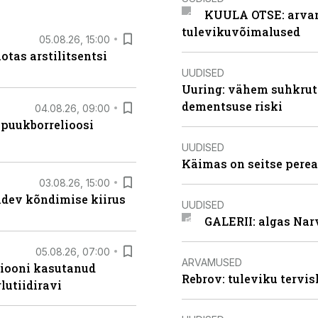
KUULA OTSE: arvamu
tulevikuvõimalused
05.08.26, 15:00
otas arstilitsentsi
UUDISED
Uuring: vähem suhkrut
dementsuse riski
04.08.26, 09:00
 puukborrelioosi
UUDISED
Käimas on seitse perea
03.08.26, 15:00
oidev kõndimise kiirus
UUDISED
GALERII: algas Nar
05.08.26, 07:00
ARVAMUSED
siooni kasutanud
Rebrov: tuleviku tervis
lutiidiravi