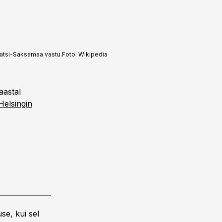
 natsi-Saksamaa vastu.
Foto:
Wikipedia
aastal
Helsingin
se, kui sel