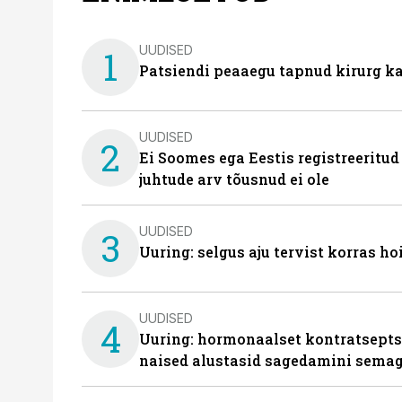
UUDISED
1
Patsiendi peaaegu tapnud kirurg ka
UUDISED
2
Ei Soomes ega Eestis registreeritud
juhtude arv tõusnud ei ole
UUDISED
3
Uuring: selgus aju tervist korras h
UUDISED
4
Uuring: hormonaalset kontratsept
naised alustasid sagedamini semag