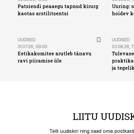
Patsiendi peaaegu tapnud kirurg
Uuring: s
kaotas arstilitsentsi
hoidev k
UUDISED
UUDISED
31.07.26, 09:00
03.08.26, 1
Eetikakomitee arutleb tänavu
Tulevase
ravi piiramise üle
praktika
ja tegeli
LIITU UUDIS
Telli uudiskiri ning saad oma postkas