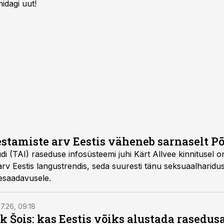
idagi uut!
stamiste arv Eestis väheneb sarnaselt 
di (TAI) raseduse infosüsteemi juhi Kärt Allvee kinnitusel o
rv Eestis langustrendis, seda suuresti tänu seksuaalharidus
tesaadavusele.
7.26, 09:18
k Šois: kas Eestis võiks alustada rasedu