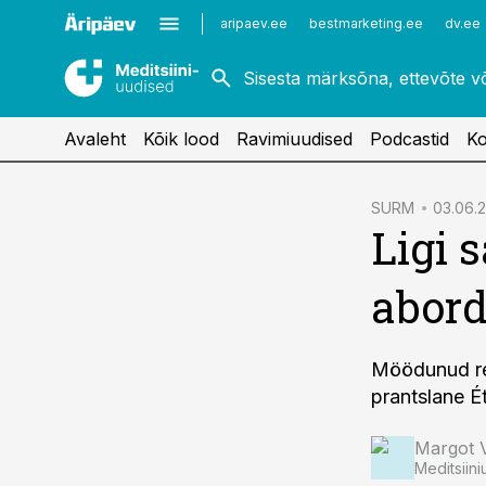
Kardioloogia
Uroloogia
aripaev.ee
bestmarketing.ee
dv.ee
Kirurgia
Vaktsineerimine
Naistehaigused
Avaleht
Kõik lood
Ravimiuudised
Podcastid
Ko
cebook
SURM
03.06.2
Ligi 
Twitter)
kedIn
abord
ail
k
Möödunud ree
prantslane É
Margot 
Meditsiini