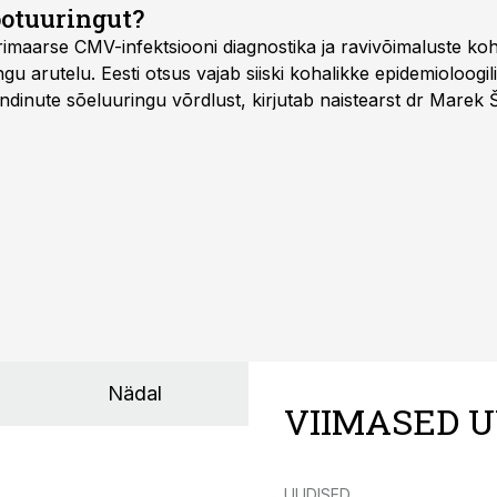
ootuuringut?
imaarse CMV-infektsiooni diagnostika ja ravivõimaluste k
u arutelu. Eesti otsus vajab siiski kohalikke epidemioloogil
dinute sõeluuringu võrdlust, kirjutab naistearst dr Marek 
editsiinile.
Nädal
VIIMASED U
UUDISED