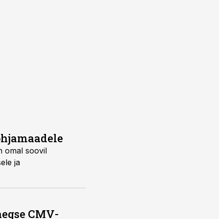
Põhjamaadele
n omal soovil
ele ja
saegse CMV-