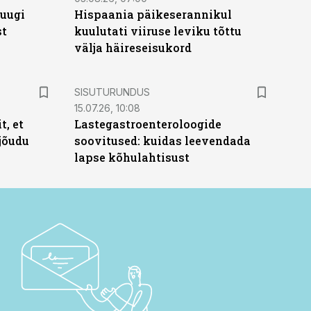
puugi
Hispaania päikeserannikul
st
kuulutati viiruse leviku tõttu
välja häireseisukord
ST
SISUTURUNDUS
15.07.26, 10:08
t, et
Lastegastroenteroloogide
jõudu
soovitused: kuidas leevendada
lapse kõhulahtisust