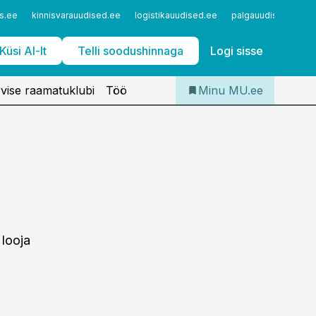
Iseteenindus
s.ee
kinnisvarauudised.ee
logistikauudised.ee
palgauudised.ee
Telli Meditsiiniuudised
Küsi AI-lt
Telli soodushinnaga
Logi sisse
vise raamatuklubi
Töö
Minu MU.ee
 looja