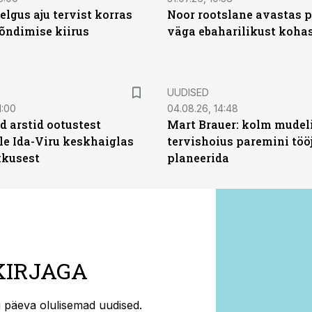
elgus aju tervist korras
Noor rootslane avastas 
õndimise kiirus
väga ebaharilikust koha
UUDISED
1:00
04.08.26, 14:48
d arstid ootustest
Mart Brauer: kolm mudeli
le Ida-Viru keskhaiglas
tervishoius paremini töö
kkusest
planeerida
KIRJAGA
ti päeva olulisemad uudised.