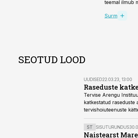
teemal ilmub m
Surm
SEOTUD LOOD
UUDISED
22.03.23, 13:00
Raseduste katke
Tervise Arengu Instituu
katkestatud raseduste a
tervishoiuteenuste kät
ST
SISUTURUNDUS
30.0
Naistearst Mare