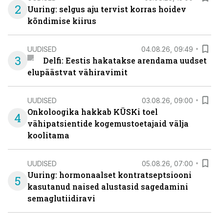
2
Uuring: selgus aju tervist korras hoidev
kõndimise kiirus
UUDISED
04.08.26, 09:49
3
Delfi: Eestis hakatakse arendama uudset
elupäästvat vähiravimit
UUDISED
03.08.26, 09:00
Onkoloogika hakkab KÜSKi toel
4
vähipatsientide kogemustoetajaid välja
koolitama
UUDISED
05.08.26, 07:00
Uuring: hormonaalset kontratseptsiooni
5
kasutanud naised alustasid sagedamini
semaglutiidiravi