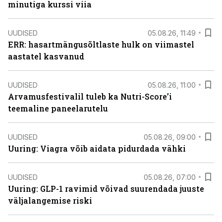
minutiga kurssi viia
UUDISED
05.08.26, 11:49
ERR: hasartmängusõltlaste hulk on viimastel
aastatel kasvanud
UUDISED
05.08.26, 11:00
Arvamusfestivalil tuleb ka Nutri-Score’i
teemaline paneelarutelu
UUDISED
05.08.26, 09:00
Uuring: Viagra võib aidata pidurdada vähki
UUDISED
05.08.26, 07:00
Uuring: GLP-1 ravimid võivad suurendada juuste
väljalangemise riski