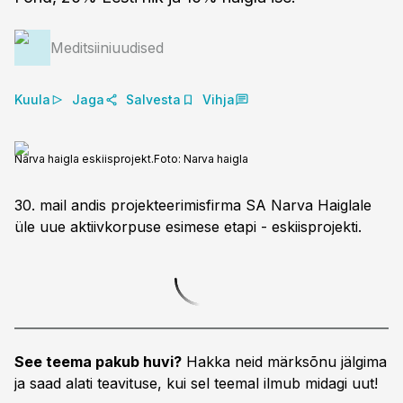
Meditsiiniuudised
Kuula
Jaga
Salvesta
Vihja
Narva haigla eskiisprojekt.
Foto:
Narva haigla
30. mail andis projekteerimisfirma SA Narva Haiglale
üle uue aktiivkorpuse esimese etapi - eskiisprojekti.
See teema pakub huvi?
Hakka neid märksõnu jälgima
ja saad alati teavituse, kui sel teemal ilmub midagi uut!