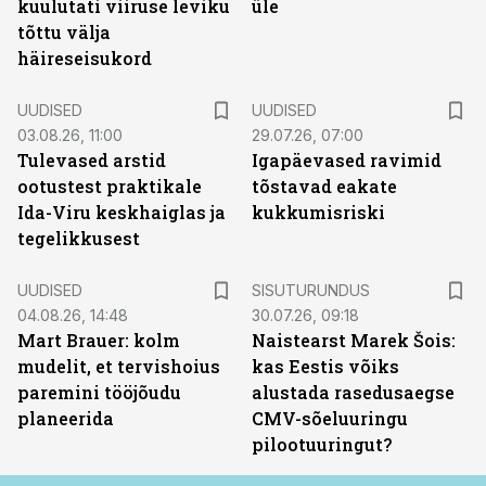
kuulutati viiruse leviku
üle
tõttu välja
häireseisukord
UUDISED
UUDISED
03.08.26, 11:00
29.07.26, 07:00
Tulevased arstid
Igapäevased ravimid
ootustest praktikale
tõstavad eakate
Ida-Viru keskhaiglas ja
kukkumisriski
tegelikkusest
ST
UUDISED
SISUTURUNDUS
04.08.26, 14:48
30.07.26, 09:18
Mart Brauer: kolm
Naistearst Marek Šois:
mudelit, et tervishoius
kas Eestis võiks
paremini tööjõudu
alustada rasedusaegse
planeerida
CMV-sõeluuringu
pilootuuringut?