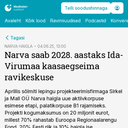
Telli soodushinnaga
Avaleht
Kõik lood
Ravimiuudised
Podcastid
Konvere
cebook
Tagasi
Twitter)
NARVA HAIGLA
04.06.25, 13:00
Narva saab 2028. aastaks Ida-
kedIn
Virumaa kaasaegseima
ail
ravikeskuse
k
Aprillis sõlmiti lepingu projekteerimisfirmaga Sirkel
ja Mall OÜ Narva haigla uue aktiivkorpuse
esimese etapi, palatikorpuse B1 rajamiseks.
Projekti kogumaksumus on 20 miljonit eurot,
millest 70% rahastab Euroopa Regionaalarengu
Fond, 20% Eesti riik ja 10% haigla ise.