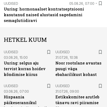
UUDISED
05.08.26, 07:00
Uuring: hormonaalset kontratseptsiooni
kasutanud naised alustasid sagedamini
semaglutiidiravi
HETKEL KUUM
UUDISED
UUDISED
03.08.26, 15:00
31.07.26, 10:38
Uuring: selgus aju
Noor rootslane avastas
tervist korras hoidev
puugi väga
kõndimise kiirus
ebaharilikust kohast
UUDISED
UUDISED
03.08.26, 07:00
31.07.26, 09:00
Hispaania
Eetikakomitee arutleb
päikeserannikul
tänavu ravi piiramise