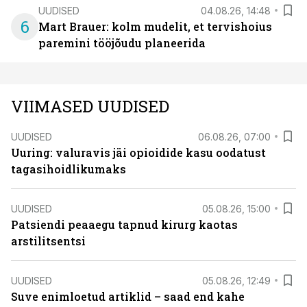
UUDISED
04.08.26, 14:48
6
Mart Brauer: kolm mudelit, et tervishoius
paremini tööjõudu planeerida
VIIMASED UUDISED
UUDISED
06.08.26, 07:00
Uuring: valuravis jäi opioidide kasu oodatust
tagasihoidlikumaks
UUDISED
05.08.26, 15:00
Patsiendi peaaegu tapnud kirurg kaotas
arstilitsentsi
UUDISED
05.08.26, 12:49
Suve enimloetud artiklid – saad end kahe