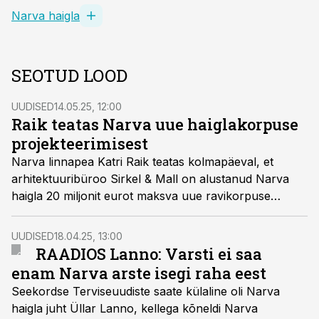
Narva haigla
SEOTUD LOOD
UUDISED
14.05.25, 12:00
Raik teatas Narva uue haiglakorpuse
projekteerimisest
Narva linnapea Katri Raik teatas kolmapäeval, et
arhitektuuribüroo Sirkel & Mall on alustanud Narva
haigla 20 miljonit eurot maksva uue ravikorpuse
projekteerimist. Hoone valmib 2028. aastaks.
UUDISED
18.04.25, 13:00
RAADIOS Lanno: Varsti ei saa
enam Narva arste isegi raha eest
Seekordse Terviseuudiste saate külaline oli Narva
haigla juht Üllar Lanno, kellega kõneldi Narva