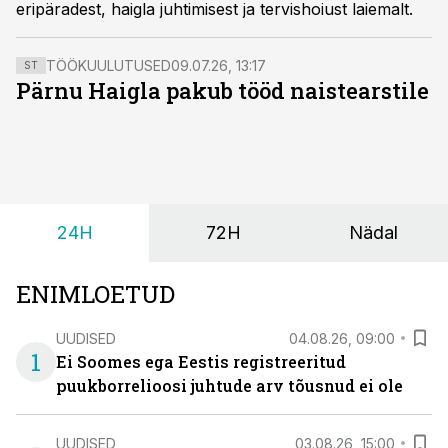
eripäradest, haigla juhtimisest ja tervishoiust laiemalt.
TÖÖKUULUTUSED
09.07.26, 13:17
ST
Pärnu Haigla pakub tööd naistearstile
24H
72H
Nädal
ENIMLOETUD
UUDISED
04.08.26, 09:00
1
Ei Soomes ega Eestis registreeritud
puukborrelioosi juhtude arv tõusnud ei ole
UUDISED
03.08.26, 15:00