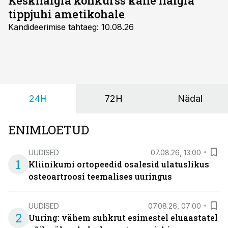
Keskhaigla konkurss kahe haigla
tippjuhi ametikohale
Kandideerimise tähtaeg: 10.08.26
24H
72H
Nädal
ENIMLOETUD
UUDISED
07.08.26, 13:00
1
Kliinikumi ortopeedid osalesid ulatuslikus
osteoartroosi teemalises uuringus
UUDISED
07.08.26, 07:00
2
Uuring: vähem suhkrut esimestel eluaastatel