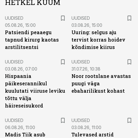
HETKEL KUUM
UUDISED
UUDISED
05.08.26, 15:00
03.08.26, 15:00
Patsiendi peaaegu
Uuring: selgus aju
tapnud kirurg kaotas
tervist korras hoidev
arstilitsentsi
kõndimise kiirus
UUDISED
UUDISED
03.08.26, 07:00
31.07.26, 10:38
Hispaania
Noor rootslane avastas
päikeserannikul
puugi väga
kuulutati viiruse leviku
ebaharilikust kohast
tõttu välja
häireseisukord
UUDISED
UUDISED
06.08.26, 11:00
03.08.26, 11:00
Madis Tiik asub
Tulevased arstid