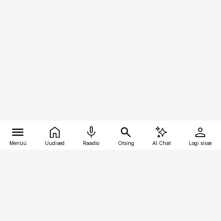
Menüü
Uudised
Raadio
Otsing
AI Chat
Logi sisse
Vana-Lõuna 39/1, 19094 Tallinn
(+372) 667 0111
meditsiiniuudised@aripaev.ee