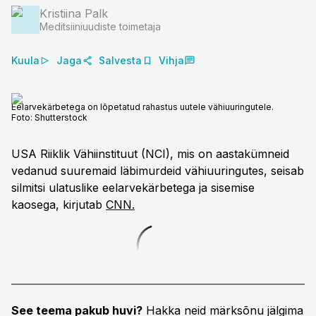
Kristiina Palk
Meditsiiniuudiste toimetaja
Kuula
Jaga
Salvesta
Vihja
Eelarvekärbetega on lõpetatud rahastus uutele vähiuuringutele.
Foto:
Shutterstock
USA Riiklik Vähiinstituut (NCI), mis on aastakümneid
vedanud suuremaid läbimurdeid vähiuuringutes, seisab
silmitsi ulatuslike eelarvekärbetega ja sisemise
kaosega, kirjutab
CNN.
See teema pakub huvi?
Hakka neid märksõnu jälgima