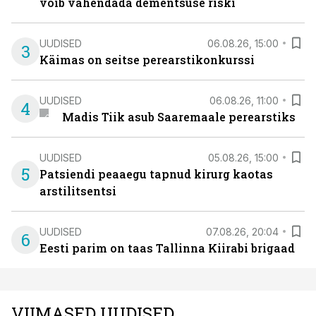
võib vähendada dementsuse riski
UUDISED
06.08.26, 15:00
3
Käimas on seitse perearstikonkurssi
UUDISED
06.08.26, 11:00
4
Madis Tiik asub Saaremaale perearstiks
UUDISED
05.08.26, 15:00
5
Patsiendi peaaegu tapnud kirurg kaotas
arstilitsentsi
UUDISED
07.08.26, 20:04
6
Eesti parim on taas Tallinna Kiirabi brigaad
VIIMASED UUDISED