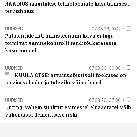
RAADIOS räägitakse tehnoloogiate kasutamisest
tervishoius
UUDISED
07.08.26, 10:12
Patsientide liit: ministeeriumi kava ei taga
toimivat vanusekontrolli renditõukerataste
kasutamisel
UUDISED
07.08.26, 09:00
KUULA OTSE: arvamusfestivali fookuses on
tervisevabadus ja tulevikuvõimalused
UUDISED
07.08.26, 07:00
Uuring: vähem suhkrut esimestel eluaastatel võib
vähendada dementsuse riski