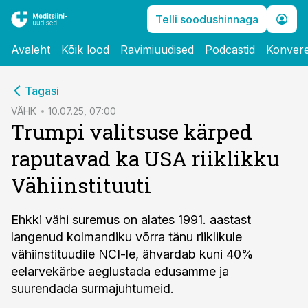
Telli soodushinnaga
Avaleht
Kõik lood
Ravimiuudised
Podcastid
Konvere
cebook
Tagasi
Twitter)
VÄHK
10.07.25, 07:00
Trumpi valitsuse kärped
kedIn
raputavad ka USA riiklikku
ail
Vähiinstituuti
k
Ehkki vähi suremus on alates 1991. aastast
langenud kolmandiku võrra tänu riiklikule
vähiinstituudile NCI-le, ähvardab kuni 40%
eelarvekärbe aeglustada edusamme ja
suurendada surmajuhtumeid.