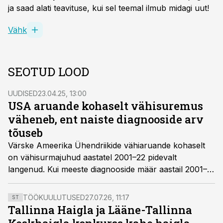
ja saad alati teavituse, kui sel teemal ilmub midagi uut!
Vähk
SEOTUD LOOD
UUDISED
23.04.25, 13:00
USA aruande kohaselt vähisuremus
väheneb, ent naiste diagnooside arv
tõuseb
Värske Ameerika Ühendriikide vähiaruande kohaselt
on vähisurmajuhud aastatel 2001–22 pidevalt
langenud. Kui meeste diagnooside määr aastail 2001–13
langes ja 2021. aastaks stabiliseerus, siis naiste oma on
aastail 2003–21 pidevalt veidi kasvanud.
TÖÖKUULUTUSED
27.07.26, 11:17
ST
Tallinna Haigla ja Lääne-Tallinna