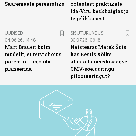
Saaremaale perearstiks
ootustest praktikale
Ida-Viru keskhaiglas ja
tegelikkusest
ST
UUDISED
SISUTURUNDUS
04.08.26, 14:48
30.07.26, 09:18
Mart Brauer: kolm
Naistearst Marek Šois:
mudelit, et tervishoius
kas Eestis võiks
paremini tööjõudu
alustada rasedusaegse
planeerida
CMV-sõeluuringu
pilootuuringut?