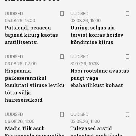
UUDISED
UUDISED
05.08.26, 15:00
03.08.26, 15:00
Patsiendi peaaegu
Uuring: selgus aju
tapnud kirurg kaotas
tervist korras hoidev
arstilitsentsi
kõndimise kiirus
UUDISED
UUDISED
03.08.26, 07:00
31.07.26, 10:38
Hispaania
Noor rootslane avastas
päikeserannikul
puugi väga
kuulutati viiruse leviku
ebaharilikust kohast
tõttu välja
häireseisukord
UUDISED
UUDISED
06.08.26, 11:00
03.08.26, 11:00
Madis Tiik asub
Tulevased arstid
Saaremaale perearstiks
ootustest praktikale