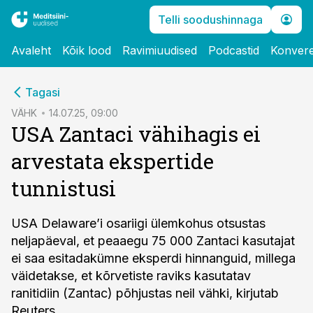
Telli soodushinnaga
Avaleht
Kõik lood
Ravimiuudised
Podcastid
Konvere
cebook
Tagasi
Twitter)
VÄHK
14.07.25, 09:00
USA Zantaci vähihagis ei
kedIn
arvestata ekspertide
ail
tunnistusi
k
USA Delaware’i osariigi ülemkohus otsustas
neljapäeval, et peaaegu 75 000 Zantaci kasutajat
ei saa esitadakümne eksperdi hinnanguid, millega
väidetakse, et kõrvetiste raviks kasutatav
ranitidiin (Zantac) põhjustas neil vähki, kirjutab
Reuters.