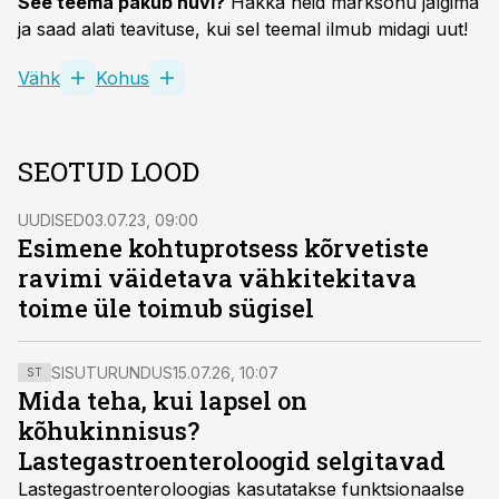
See teema pakub huvi?
Hakka neid märksõnu jälgima
ja saad alati teavituse, kui sel teemal ilmub midagi uut!
Vähk
Kohus
SEOTUD LOOD
UUDISED
03.07.23, 09:00
Esimene kohtuprotsess kõrvetiste
ravimi väidetava vähkitekitava
toime üle toimub sügisel
SISUTURUNDUS
15.07.26, 10:07
ST
Mida teha, kui lapsel on
kõhukinnisus?
Lastegastroenteroloogid selgitavad
Lastegastroenteroloogias kasutatakse funktsionaalse