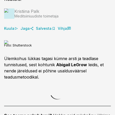
Kristiina Palk
Meditsiiniuudiste toimetaja
Kuula
Jaga
Salvesta
Vihja
Foto:
Shutterstock
Ülemkohus lükkas tagasi kümne arsti ja teadlase
tunnistused, sest kohtunik
Abigail LeGrow
leidis, et
nende järeldused ei põhine usaldusväärsel
teadusmetoodikal.