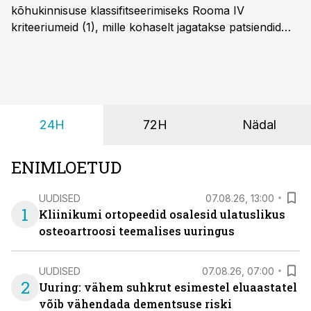
kõhukinnisuse klassifitseerimiseks Rooma IV
kriteeriumeid (1), mille kohaselt jagatakse patsiendid
kahte rühma: lapsed alates sünnist kuni nelja-
aastaseks saamiseni ja üle nelja-aastased lapsed.
24H
72H
Nädal
ENIMLOETUD
UUDISED
07.08.26, 13:00
1
Kliinikumi ortopeedid osalesid ulatuslikus
osteoartroosi teemalises uuringus
UUDISED
07.08.26, 07:00
2
Uuring: vähem suhkrut esimestel eluaastatel
võib vähendada dementsuse riski