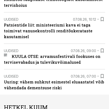
tervishoius
UUDISED
07.08.26, 10:12
Patsientide liit: ministeeriumi kava ei taga
toimivat vanusekontrolli renditõukerataste
kasutamisel
UUDISED
07.08.26, 09:00
KUULA OTSE: arvamusfestivali fookuses on
tervisevabadus ja tulevikuvõimalused
UUDISED
07.08.26, 07:00
Uuring: vähem suhkrut esimestel eluaastatel võib
vähendada dementsuse riski
HETKEL KUUM