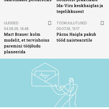
Ida-Viru keskhaiglas ja
tegelikkusest
ST
UUDISED
TÖÖKUULUTUSED
04.08.26, 14:48
09.07.26, 13:17
Mart Brauer: kolm
Pärnu Haigla pakub
mudelit, et tervishoius
tööd naistearstile
paremini tööjõudu
planeerida