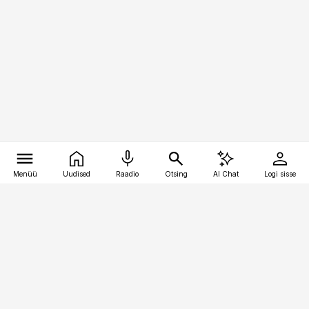
Menüü
Uudised
Raadio
Otsing
AI Chat
Logi sisse
Vana-Lõuna 39/1, 19094 Tallinn
(+372) 667 0111
meditsiiniuudised@aripaev.ee
Tellimisega seotud küsimused: