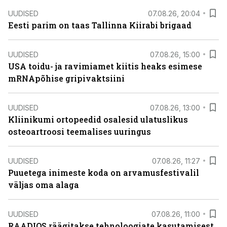
UUDISED
07.08.26, 20:04
Eesti parim on taas Tallinna Kiirabi brigaad
UUDISED
07.08.26, 15:00
USA toidu- ja ravimiamet kiitis heaks esimese
mRNApõhise gripivaktsiini
UUDISED
07.08.26, 13:00
Kliinikumi ortopeedid osalesid ulatuslikus
osteoartroosi teemalises uuringus
UUDISED
07.08.26, 11:27
Puuetega inimeste koda on arvamusfestivalil
väljas oma alaga
UUDISED
07.08.26, 11:00
RAADIOS räägitakse tehnoloogiate kasutamisest