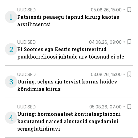
UUDISED
05.08.26, 15:00
1
Patsiendi peaaegu tapnud kirurg kaotas
arstilitsentsi
UUDISED
04.08.26, 09:00
2
Ei Soomes ega Eestis registreeritud
puukborrelioosi juhtude arv tõusnud ei ole
UUDISED
03.08.26, 15:00
3
Uuring: selgus aju tervist korras hoidev
kõndimise kiirus
UUDISED
05.08.26, 07:00
Uuring: hormonaalset kontratseptsiooni
4
kasutanud naised alustasid sagedamini
semaglutiidiravi