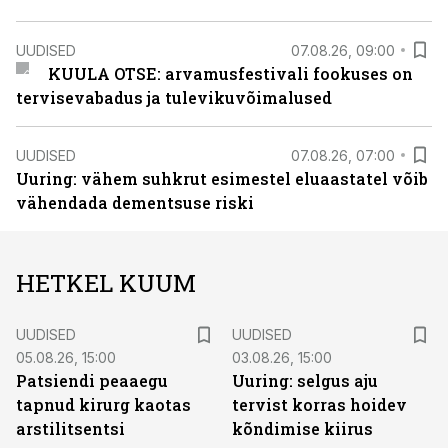
UUDISED
07.08.26, 09:00
KUULA OTSE: arvamusfestivali fookuses on
tervisevabadus ja tulevikuvõimalused
UUDISED
07.08.26, 07:00
Uuring: vähem suhkrut esimestel eluaastatel võib
vähendada dementsuse riski
HETKEL KUUM
UUDISED
UUDISED
05.08.26, 15:00
03.08.26, 15:00
Patsiendi peaaegu
Uuring: selgus aju
tapnud kirurg kaotas
tervist korras hoidev
arstilitsentsi
kõndimise kiirus