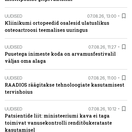
UUDISED
07.08.26, 13:00
Kliinikumi ortopeedid osalesid ulatuslikus
osteoartroosi teemalises uuringus
UUDISED
07.08.26, 11:27
Puuetega inimeste koda on arvamusfestivalil
väljas oma alaga
UUDISED
07.08.26, 11:00
RAADIOS räägitakse tehnoloogiate kasutamisest
tervishoius
UUDISED
07.08.26, 10:12
Patsientide liit: ministeeriumi kava ei taga
toimivat vanusekontrolli renditõukerataste
kasutamisel