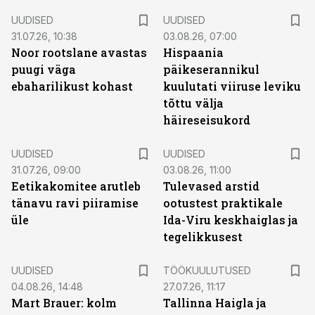
UUDISED
UUDISED
31.07.26, 10:38
03.08.26, 07:00
Noor rootslane avastas
Hispaania
puugi väga
päikeserannikul
ebaharilikust kohast
kuulutati viiruse leviku
tõttu välja
häireseisukord
UUDISED
UUDISED
31.07.26, 09:00
03.08.26, 11:00
Eetikakomitee arutleb
Tulevased arstid
tänavu ravi piiramise
ootustest praktikale
üle
Ida-Viru keskhaiglas ja
tegelikkusest
ST
UUDISED
TÖÖKUULUTUSED
04.08.26, 14:48
27.07.26, 11:17
Mart Brauer: kolm
Tallinna Haigla ja