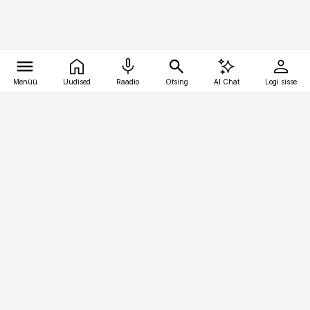
Menüü
Uudised
Raadio
Otsing
AI Chat
Logi sisse
Vana-Lõuna 39/1, 19094 Tallinn
(+372) 667 0111
meditsiiniuudised@aripaev.ee
Tellimisega seotud küsimused:
tellimiskeskus@aripaev.ee
Telli
Reklaam
Firmast