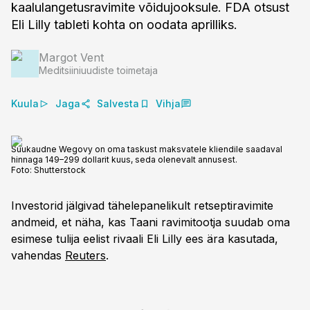
kaalulangetusravimite võidujooksule. FDA otsust
Eli Lilly tableti kohta on oodata aprilliks.
Margot Vent
Meditsiiniuudiste toimetaja
Kuula
Jaga
Salvesta
Vihja
Suukaudne Wegovy on oma taskust maksvatele kliendile saadaval
hinnaga 149–299 dollarit kuus, seda olenevalt annusest.
Foto:
Shutterstock
Investorid jälgivad tähelepanelikult retseptiravimite
andmeid, et näha, kas Taani ravimitootja suudab oma
esimese tulija eelist rivaali Eli Lilly ees ära kasutada,
vahendas
Reuters
.