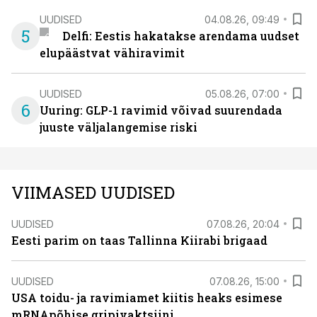
UUDISED
04.08.26, 09:49
5
Delfi: Eestis hakatakse arendama uudset
elupäästvat vähiravimit
UUDISED
05.08.26, 07:00
6
Uuring: GLP-1 ravimid võivad suurendada
juuste väljalangemise riski
VIIMASED UUDISED
UUDISED
07.08.26, 20:04
Eesti parim on taas Tallinna Kiirabi brigaad
UUDISED
07.08.26, 15:00
USA toidu- ja ravimiamet kiitis heaks esimese
mRNApõhise gripivaktsiini