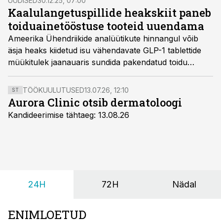
UUDISED
30.12.25, 07:00
Kaalulangetuspillide heakskiit paneb
toiduainetööstuse tooteid uuendama
Ameerika Ühendriikide analüütikute hinnangul võib
äsja heaks kiidetud isu vähendavate GLP-1 tablettide
müükitulek jaanauaris sundida pakendatud toidu
tootjaid ja kiirtoidurestorane tuleval aastal oma tooteid
hoogsamalt uuendama.
TÖÖKUULUTUSED
13.07.26, 12:10
ST
Aurora Clinic otsib dermatoloogi
Kandideerimise tähtaeg: 13.08.26
24H
72H
Nädal
ENIMLOETUD