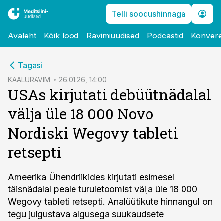
Telli soodushinnaga
Avaleht
Kõik lood
Ravimiuudised
Podcastid
Konvere
cebook
Tagasi
Twitter)
KAALURAVIM
26.01.26, 14:00
USAs kirjutati debüütnädalal
kedIn
välja üle 18 000 Novo
ail
Nordiski Wegovy tableti
k
retsepti
Ameerika Ühendriikides kirjutati esimesel
täisnädalal peale turuletoomist välja üle 18 000
Wegovy tableti retsepti. Analüütikute hinnangul on
tegu julgustava algusega suukaudsete