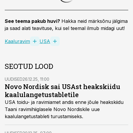
See teema pakub huvi?
Hakka neid märksõnu jälgima
ja saad alati teavituse, kui sel teemal ilmub midagi uut!
Kaaluravim
USA
SEOTUD LOOD
UUDISED
26.12.25, 11:00
Novo Nordisk sai USAst heakskiidu
kaalulangetustabletile
USA toidu- ja ravimiamet andis enne jõule heakskiidu
Taani ravimihiiglasele Novo Nordiskile uue
kaalulangetustableti turustamiseks.