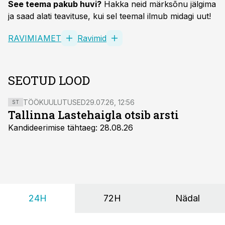
See teema pakub huvi?
Hakka neid märksõnu jälgima
ja saad alati teavituse, kui sel teemal ilmub midagi uut!
RAVIMIAMET
Ravimid
SEOTUD LOOD
TÖÖKUULUTUSED
29.07.26, 12:56
ST
Tallinna Lastehaigla otsib arsti
Kandideerimise tähtaeg: 28.08.26
24H
72H
Nädal