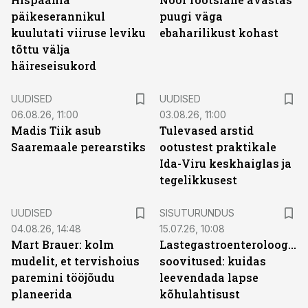
päikeserannikul
puugi väga
kuulutati viiruse leviku
ebaharilikust kohast
tõttu välja
häireseisukord
UUDISED
UUDISED
06.08.26, 11:00
03.08.26, 11:00
Madis Tiik asub
Tulevased arstid
Saaremaale perearstiks
ootustest praktikale
Ida-Viru keskhaiglas ja
tegelikkusest
ST
UUDISED
SISUTURUNDUS
04.08.26, 14:48
15.07.26, 10:08
Mart Brauer: kolm
Lastegastroenteroloogide
mudelit, et tervishoius
soovitused: kuidas
paremini tööjõudu
leevendada lapse
planeerida
kõhulahtisust