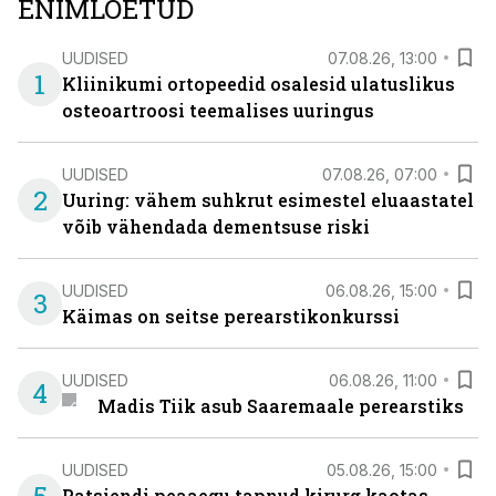
ENIMLOETUD
UUDISED
07.08.26, 13:00
1
Kliinikumi ortopeedid osalesid ulatuslikus
osteoartroosi teemalises uuringus
UUDISED
07.08.26, 07:00
2
Uuring: vähem suhkrut esimestel eluaastatel
võib vähendada dementsuse riski
UUDISED
06.08.26, 15:00
3
Käimas on seitse perearstikonkurssi
UUDISED
06.08.26, 11:00
4
Madis Tiik asub Saaremaale perearstiks
UUDISED
05.08.26, 15:00
Patsiendi peaaegu tapnud kirurg kaotas