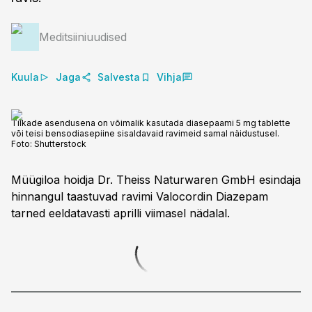
Meditsiiniuudised
Kuula
Jaga
Salvesta
Vihja
Tilkade asendusena on võimalik kasutada diasepaami 5 mg tablette
või teisi bensodiasepiine sisaldavaid ravimeid samal näidustusel.
Foto:
Shutterstock
Müügiloa hoidja Dr. Theiss Naturwaren GmbH esindaja
hinnangul taastuvad ravimi Valocordin Diazepam
tarned eeldatavasti aprilli viimasel nädalal.