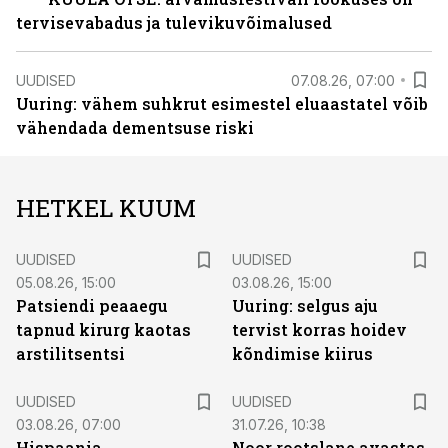
tervisevabadus ja tulevikuvõimalused
UUDISED
07.08.26, 07:00
Uuring: vähem suhkrut esimestel eluaastatel võib
vähendada dementsuse riski
HETKEL KUUM
UUDISED
UUDISED
05.08.26, 15:00
03.08.26, 15:00
Patsiendi peaaegu
Uuring: selgus aju
tapnud kirurg kaotas
tervist korras hoidev
arstilitsentsi
kõndimise kiirus
UUDISED
UUDISED
03.08.26, 07:00
31.07.26, 10:38
Hispaania
Noor rootslane avastas