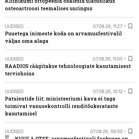
Kliinikumi ortopeedid osalesid ulatuslikus
osteoartroosi teemalises uuringus
UUDISED
07.08.26, 11:27
Puuetega inimeste koda on arvamusfestivalil
väljas oma alaga
UUDISED
07.08.26, 11:00
RAADIOS räägitakse tehnoloogiate kasutamisest
tervishoius
UUDISED
07.08.26, 10:12
Patsientide liit: ministeeriumi kava ei taga
toimivat vanusekontrolli renditõukerataste
kasutamisel
UUDISED
07.08.26, 09:00
KUULA OTSE: arvamusfestivali fookuses on