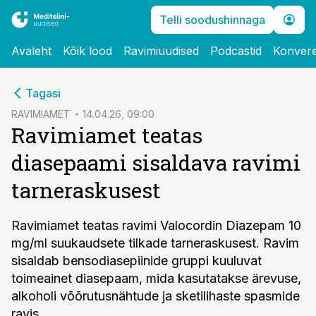
Telli soodushinnaga
Avaleht
Kõik lood
Ravimiuudised
Podcastid
Konvere
cebook
Tagasi
Twitter)
RAVIMIAMET
14.04.26, 09:00
Ravimiamet teatas
kedIn
diasepaami sisaldava ravimi
ail
tarneraskusest
k
Ravimiamet teatas ravimi Valocordin Diazepam 10
mg/ml suukaudsete tilkade tarneraskusest. Ravim
sisaldab bensodiasepiinide gruppi kuuluvat
toimeainet diasepaam, mida kasutatakse ärevuse,
alkoholi võõrutusnähtude ja sketilihaste spasmide
ravis.