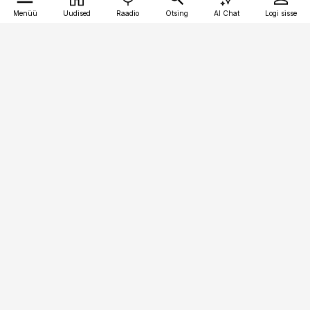
Menüü
Uudised
Raadio
Otsing
AI Chat
Logi sisse
Vana-Lõuna 39/1, 19094 Tallinn
(+372) 667 0111
meditsiiniuudised@aripaev.ee
Tellimisega seotud küsimused:
tellimiskeskus@aripaev.ee
Telli
Reklaam
Firmast
Sisu kasutamisõigused
Ajakirjaniku
eetikakoodeks
Üldtingimused
Privaatsustingimused
Küpsiste poliitika
KKK