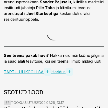
arendusprodekaan
Sander Pajusalu
, kliinilise meditsiini
instituudi juhataja
Pille Taba
ja kliinikumi teadus-
arendusjuhi
Joel Starkopfiga
keskenduti eraldi
residentuuriõppele.
See teema pakub huvi?
Hakka neid märksõnu jälgima
ja saad alati teavituse, kui sel teemal ilmub midagi uut!
TARTU ÜLIKOOLI SA
Haridus
SEOTUD LOOD
TÖÖKUULUTUSED
09.07.26, 13:17
ST