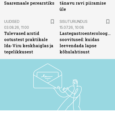
Saaremaale perearstiks
tänavu ravi piiramise
üle
ST
UUDISED
SISUTURUNDUS
03.08.26, 11:00
15.07.26, 10:08
Tulevased arstid
Lastegastroenteroloogide
ootustest praktikale
soovitused: kuidas
Ida-Viru keskhaiglas ja
leevendada lapse
tegelikkusest
kõhulahtisust