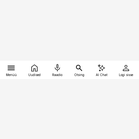
Menüü
Uudised
Raadio
Otsing
AI Chat
Logi sisse
Vana-Lõuna 39/1, 19094 Tallinn
(+372) 667 0111
meditsiiniuudised@aripaev.ee
Tellimisega seotud küsimused:
tellimiskeskus@aripaev.ee