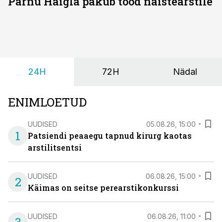
Pärnu Haigla pakub tööd naistearstile
24H
72H
Nädal
ENIMLOETUD
UUDISED
05.08.26, 15:00
1
Patsiendi peaaegu tapnud kirurg kaotas
arstilitsentsi
UUDISED
06.08.26, 15:00
2
Käimas on seitse perearstikonkurssi
UUDISED
06.08.26, 11:00