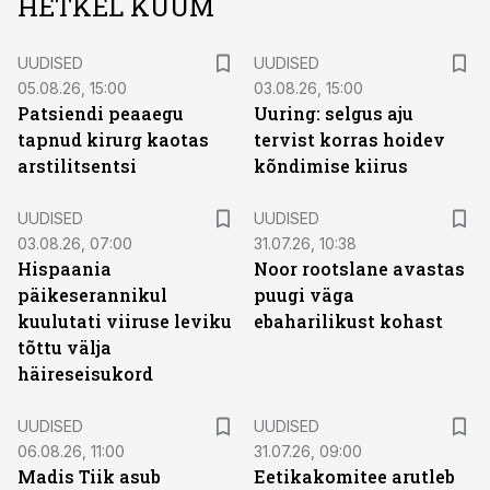
HETKEL KUUM
UUDISED
UUDISED
05.08.26, 15:00
03.08.26, 15:00
Patsiendi peaaegu
Uuring: selgus aju
tapnud kirurg kaotas
tervist korras hoidev
arstilitsentsi
kõndimise kiirus
UUDISED
UUDISED
03.08.26, 07:00
31.07.26, 10:38
Hispaania
Noor rootslane avastas
päikeserannikul
puugi väga
kuulutati viiruse leviku
ebaharilikust kohast
tõttu välja
häireseisukord
UUDISED
UUDISED
06.08.26, 11:00
31.07.26, 09:00
Madis Tiik asub
Eetikakomitee arutleb