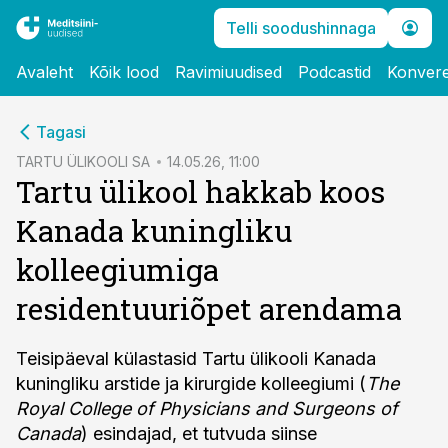
Telli soodushinnaga
Avaleht
Kõik lood
Ravimiuudised
Podcastid
Konvere
cebook
Tagasi
Twitter)
TARTU ÜLIKOOLI SA
14.05.26, 11:00
Tartu ülikool hakkab koos
kedIn
Kanada kuningliku
ail
kolleegiumiga
k
residentuuriõpet arendama
Teisipäeval külastasid Tartu ülikooli Kanada
kuningliku arstide ja kirurgide kolleegiumi (
The
Royal College of Physicians and Surgeons of
Canada
) esindajad, et tutvuda siinse