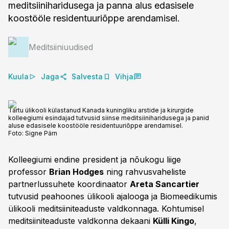
meditsiiniharidusega ja panna alus edasisele
koostööle residentuuriõppe arendamisel.
Meditsiiniuudised
Kuula
Jaga
Salvesta
Vihja
Tartu ülikooli külastanud Kanada kuningliku arstide ja kirurgide
kolleegiumi esindajad tutvusid siinse meditsiiniharidusega ja panid
aluse edasisele koostööle residentuuriõppe arendamisel.
Foto:
Signe Pärn
Kolleegiumi endine president ja nõukogu liige
professor
Brian Hodges
ning rahvusvaheliste
partnerlussuhete koordinaator
Areta Sancartier
tutvusid peahoones ülikooli ajalooga ja Biomeedikumis
ülikooli meditsiiniteaduste valdkonnaga. Kohtumisel
meditsiiniteaduste valdkonna dekaani
Külli Kingo
,