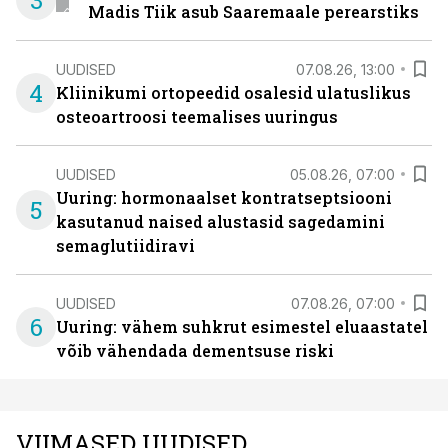
3
Madis Tiik asub Saaremaale perearstiks
UUDISED
07.08.26, 13:00
4
Kliinikumi ortopeedid osalesid ulatuslikus
osteoartroosi teemalises uuringus
UUDISED
05.08.26, 07:00
Uuring: hormonaalset kontratseptsiooni
5
kasutanud naised alustasid sagedamini
semaglutiidiravi
UUDISED
07.08.26, 07:00
6
Uuring: vähem suhkrut esimestel eluaastatel
võib vähendada dementsuse riski
VIIMASED UUDISED