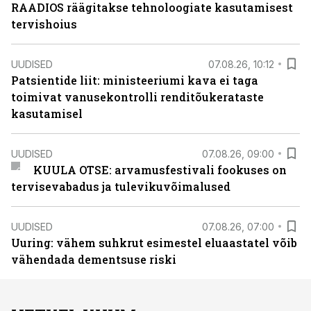
RAADIOS räägitakse tehnoloogiate kasutamisest
tervishoius
UUDISED
07.08.26, 10:12
Patsientide liit: ministeeriumi kava ei taga
toimivat vanusekontrolli renditõukerataste
kasutamisel
UUDISED
07.08.26, 09:00
KUULA OTSE: arvamusfestivali fookuses on
tervisevabadus ja tulevikuvõimalused
UUDISED
07.08.26, 07:00
Uuring: vähem suhkrut esimestel eluaastatel võib
vähendada dementsuse riski