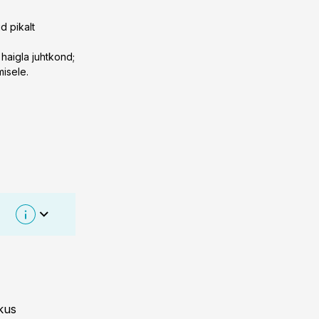
d pikalt
 haigla juhtkond;
misele.
kus