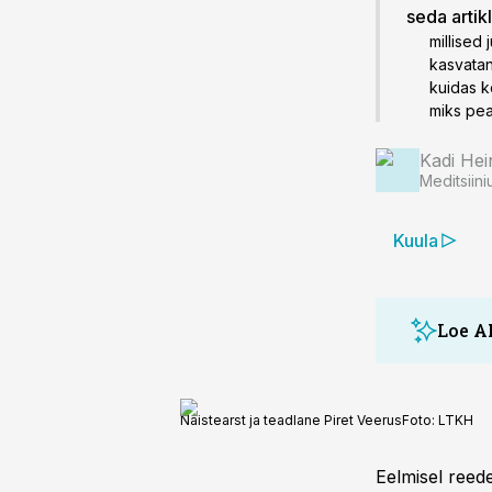
seda artik
millised 
kasvata
kuidas k
miks pea
Kadi Hei
Meditsiini
Kuula
Loe A
Naistearst ja teadlane Piret Veerus
Foto:
LTKH
Eelmisel reed