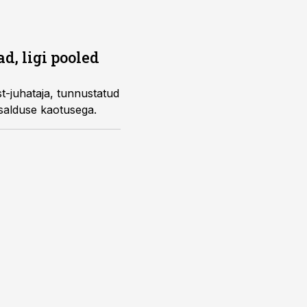
d, ligi pooled
t-juhataja, tunnustatud
usalduse kaotusega.