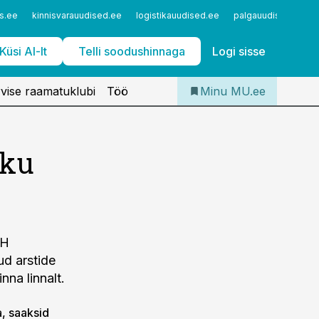
Iseteenindus
s.ee
kinnisvarauudised.ee
logistikauudised.ee
palgauudised.ee
Telli Meditsiiniuudised
Küsi AI-lt
Telli soodushinnaga
Logi sisse
vise raamatuklubi
Töö
Minu MU.ee
iku
KH
ud arstide
nna linnalt.
a, saaksid