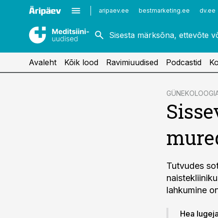
Kardioloogia
Uroloogia
aripaev.ee
bestmarketing.ee
dv.ee
Kirurgia
Vaktsineerimine
Naistehaigused
Avaleht
Kõik lood
Ravimiuudised
Podcastid
Ko
cebook
GÜNEKOLOOGI
Sisse
Twitter)
kedIn
mured
ail
k
Tutvudes sot
naistekliini
lahkumine on 
Hea lugeja!