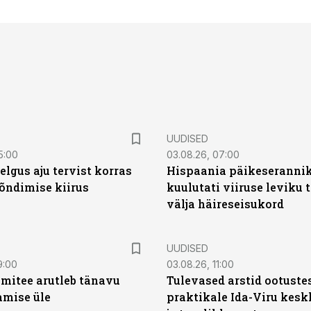
UUDISED
5:00
03.08.26, 07:00
elgus aju tervist korras
Hispaania päikeseranni
õndimise kiirus
kuulutati viiruse leviku 
välja häireseisukord
UUDISED
9:00
03.08.26, 11:00
mitee arutleb tänavu
Tulevased arstid ootuste
amise üle
praktikale Ida-Viru kesk