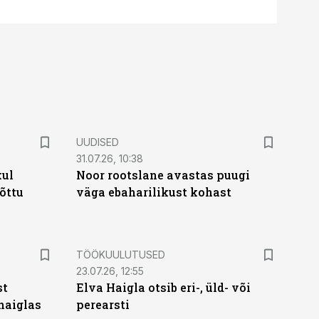
UUDISED
31.07.26, 10:38
kul
Noor rootslane avastas puugi
tõttu
väga ebaharilikust kohast
ST
TÖÖKUULUTUSED
23.07.26, 12:55
st
Elva Haigla otsib eri-, üld- või
haiglas
perearsti