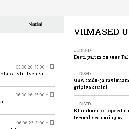
Nädal
VIIMASED U
UUDISED
Eesti parim on taas Tal
05.08.26, 15:00
otas arstilitsentsi
UUDISED
USA toidu- ja ravimia
gripivaktsiini
06.08.26, 15:00
si
UUDISED
Kliinikumi ortopeedid 
teemalises uuringus
06.08.26, 11:00