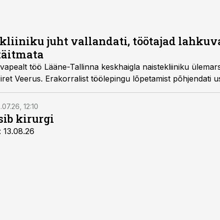
kliiniku juht vallandati, töötajad lahkuva
täitmata
apealt töö Lääne-Tallinna keskhaigla naistekliiniku ülemars
ret Veerus. Erakorralist töölepingu lõpetamist põhjendati 
.07.26, 12:10
sib kirurgi
: 13.08.26