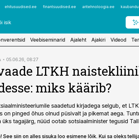
ehitusuudised.ee
finantsuudised.ee
aritehnoloogia.ee
kaubandu
nverentsid
Veebiseminarid
Ajaleht
Ajakiri
Videod
Ter
A
05.06.26, 08:27
vaade LTKH naistekliin
esse: miks käärib?
siaalministeeriumile saadetud kirjadega selgub, et LT
kus on pinged õhus olnud püsivalt ja pikemat aega. Tunt
üks tagajärg, nüüd ootab sotsiaalminister tegusid Talli
 See siin on alles sisuka loo esimene lõik. Kui sa oleks tellij