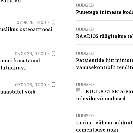
rearstiks
UUDISED
Puuetega inimeste koda
07.08.26, 13:00
tuslikus osteoartroosi
UUDISED
RAADIOS räägitakse te
UUDISED
05.08.26, 07:00
Patsientide liit: minis
siooni kasutanud
vanusekontrolli rendi
lutiidiravi
UUDISED
07.08.26, 07:00
KUULA OTSE: arvamu
uaastatel võib
tulevikuvõimalused
UUDISED
Uuring: vähem suhkrut
dementsuse riski