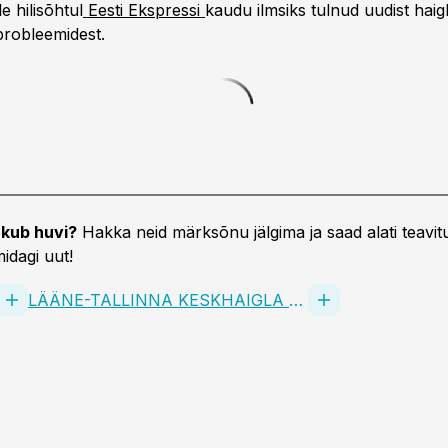
le hilisõhtul
Eesti Ekspressi
kaudu ilmsiks tulnud uudist haig
 probleemidest.
kub huvi?
Hakka neid märksõnu jälgima ja saad alati teavitu
idagi uut!
LÄÄNE-TALLINNA KESKHAIGLA AS