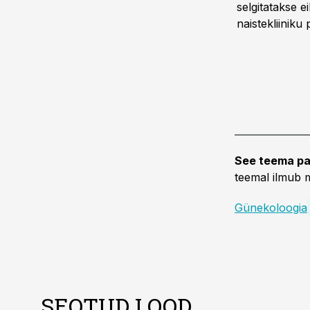
selgitatakse ei
naistekliiniku
See teema pa
teemal ilmub m
Günekoloogia
SEOTUD LOOD