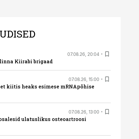
UDISED
07.08.26, 20:04
linna Kiirabi brigaad
07.08.26, 15:00
met kiitis heaks esimese mRNApõhise
07.08.26, 13:00
osalesid ulatuslikus osteoartroosi