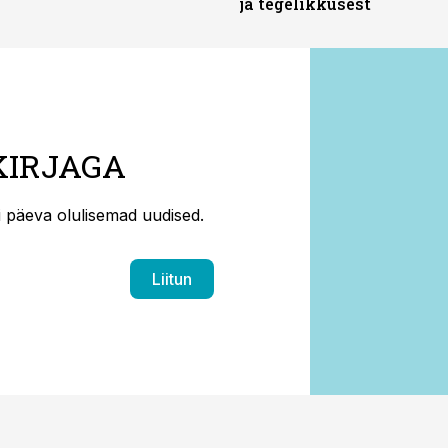
ja tegelikkusest
KIRJAGA
ti päeva olulisemad uudised.
Liitun