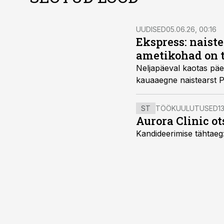
UUDISED
05.06.26, 00:16
Ekspress: naiste
ametikohad on 
Neljapäeval kaotas päev
kauaaegne naistearst Pi
ST
TÖÖKUULUTUSED
13
Aurora Clinic ot
Kandideerimise tähtaeg