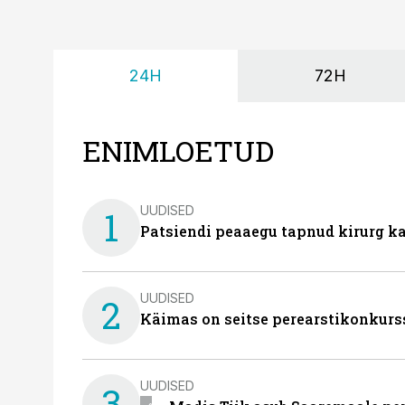
24H
72H
ENIMLOETUD
UUDISED
1
Patsiendi peaaegu tapnud kirurg ka
UUDISED
2
Käimas on seitse perearstikonkurs
UUDISED
3