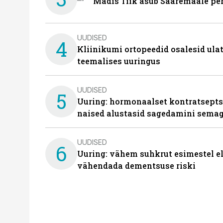
Madis Tiik asub Saaremaale pe
UUDISED
4
Kliinikumi ortopeedid osalesid ula
teemalises uuringus
UUDISED
5
Uuring: hormonaalset kontratsept
naised alustasid sagedamini semag
UUDISED
6
Uuring: vähem suhkrut esimestel el
vähendada dementsuse riski