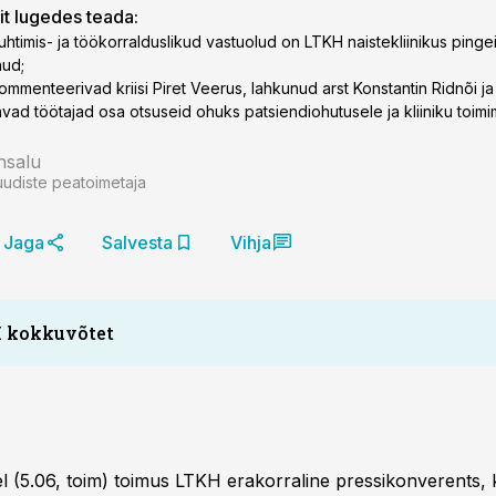
lit lugedes teada:
juhtimis- ja töökorralduslikud vastuolud on LTKH naistekliinikus pingei
nud;
ommenteerivad kriisi Piret Veerus, lahkunud arst Konstantin Ridnõi ja
vad töötajad osa otsuseid ohuks patsiendiohutusele ja kliiniku toimi
nsalu
uudiste peatoimetaja
Jaga
Salvesta
Vihja
I kokkuvõtet
el (5.06, toim) toimus LTKH erakorraline pressikonverents, 