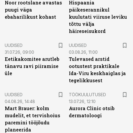
Noor rootslane avastas
Hispaania
puugi väga
päikeserannikul
ebaharilikust kohast
kuulutati viiruse leviku
tõttu välja
häireseisukord
UUDISED
UUDISED
31.07.26, 09:00
03.08.26, 11:00
Eetikakomitee arutleb
Tulevased arstid
tänavu ravi piiramise
ootustest praktikale
üle
Ida-Viru keskhaiglas ja
tegelikkusest
ST
UUDISED
TÖÖKUULUTUSED
04.08.26, 14:48
13.07.26, 12:10
Mart Brauer: kolm
Aurora Clinic otsib
mudelit, et tervishoius
dermatoloogi
paremini tööjõudu
planeerida