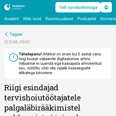
Telli soodushinnaga
Avaleht
Kõik lood
Ravimiuudised
Podcastid
Konvere
cebook
Tagasi
Twitter)
22.12.06, 00:00
kedIn
Tähelepanu!
Artikkel on enam kui 5 aastat vana
ning kuulub väljaande digitaalsesse arhiivi.
ail
Väljaanne ei uuenda ega kaasajasta arhiveeritud
sisu, mistõttu võib olla vajalik kaasaegsete
k
allikatega tutvumine
Riigi esindajad
tervishoiutöötajatele
palgaläbirääkimistel