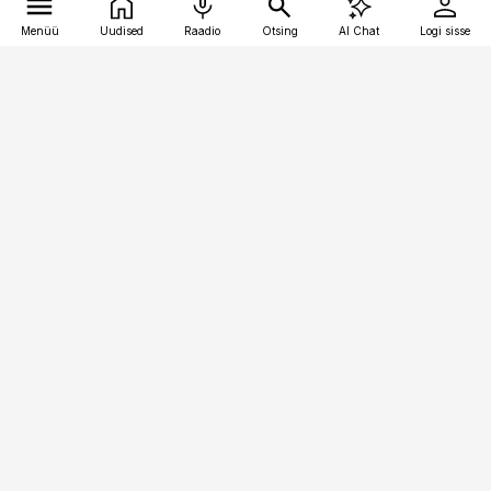
Menüü
Uudised
Raadio
Otsing
AI Chat
Logi sisse
Vana-Lõuna 39/1, 19094 Tallinn
(+372) 667 0111
meditsiiniuudised@aripaev.ee
Tellimisega seotud küsimused:
tellimiskeskus@aripaev.ee
Telli
Reklaam
Firmast
Sisu kasutamisõigused
Ajakirjaniku
eetikakoodeks
Üldtingimused
Privaatsustingimused
Küpsiste poliitika
KKK