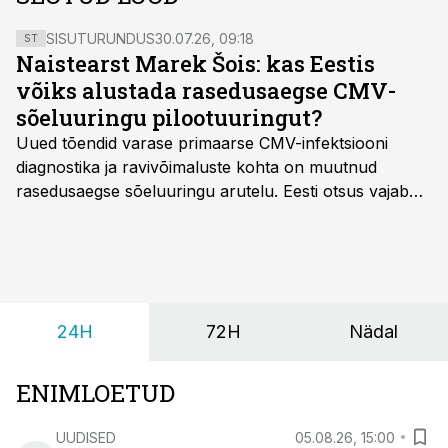
SISUTURUNDUS
30.07.26, 09:18
ST
Naistearst Marek Šois: kas Eestis
võiks alustada rasedusaegse CMV-
sõeluuringu pilootuuringut?
Uued tõendid varase primaarse CMV-infektsiooni
diagnostika ja ravivõimaluste kohta on muutnud
rasedusaegse sõeluuringu arutelu. Eesti otsus vajab
siiski kohalikke epidemioloogilisi andmeid ning
rasedusaegse ja vastsündinute sõeluuringu võrdlust,
kirjutab naistearst dr Marek Šois, kes on
spetsialiseerunud lootemeditsiinile.
24H
72H
Nädal
ENIMLOETUD
UUDISED
05.08.26, 15:00