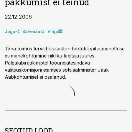
pakkumist ei teinud
22.12.2006
Jaga
Salvesta
Vihja
Täna toimus tervishoiusektori töötüli lepitusmenetluse
esimenekohtumine riikliku lepitaja juures.
Palgaläbirääkimistel tööandjatesindava
valitsuskomisjoni esimees sotsiaalminister Jaak
Aabkohtumisel ei osalenud.
SEOTUD LOOD