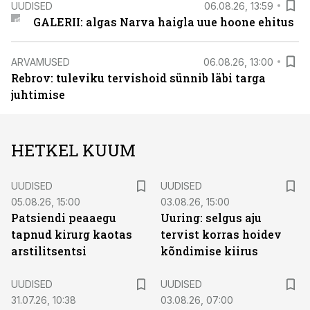
UUDISED
06.08.26, 13:59
GALERII: algas Narva haigla uue hoone ehitus
ARVAMUSED
06.08.26, 13:00
Rebrov: tuleviku tervishoid sünnib läbi targa
juhtimise
HETKEL KUUM
UUDISED
UUDISED
05.08.26, 15:00
03.08.26, 15:00
Patsiendi peaaegu
Uuring: selgus aju
tapnud kirurg kaotas
tervist korras hoidev
arstilitsentsi
kõndimise kiirus
UUDISED
UUDISED
31.07.26, 10:38
03.08.26, 07:00