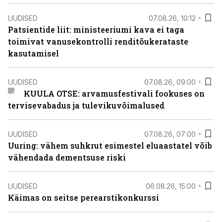
UUDISED
07.08.26, 10:12
Patsientide liit: ministeeriumi kava ei taga
toimivat vanusekontrolli renditõukerataste
kasutamisel
UUDISED
07.08.26, 09:00
KUULA OTSE: arvamusfestivali fookuses on
tervisevabadus ja tulevikuvõimalused
UUDISED
07.08.26, 07:00
Uuring: vähem suhkrut esimestel eluaastatel võib
vähendada dementsuse riski
UUDISED
06.08.26, 15:00
Käimas on seitse perearstikonkurssi