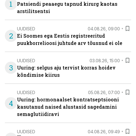
1
Patsiendi peaaegu tapnud kirurg kaotas
arstilitsentsi
UUDISED
04.08.26, 09:00
2
Ei Soomes ega Eestis registreeritud
puukborrelioosi juhtude arv tõusnud ei ole
UUDISED
03.08.26, 15:00
3
Uuring: selgus aju tervist korras hoidev
kõndimise kiirus
UUDISED
05.08.26, 07:00
Uuring: hormonaalset kontratseptsiooni
4
kasutanud naised alustasid sagedamini
semaglutiidiravi
UUDISED
04.08.26, 09:49