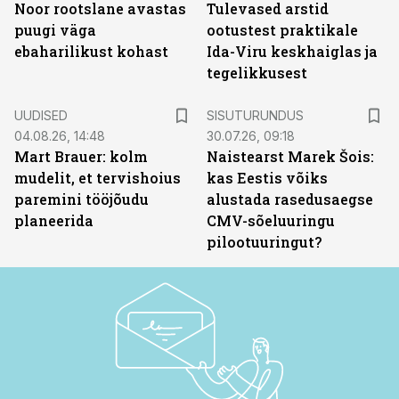
Noor rootslane avastas
Tulevased arstid
puugi väga
ootustest praktikale
ebaharilikust kohast
Ida-Viru keskhaiglas ja
tegelikkusest
ST
UUDISED
SISUTURUNDUS
04.08.26, 14:48
30.07.26, 09:18
Mart Brauer: kolm
Naistearst Marek Šois:
mudelit, et tervishoius
kas Eestis võiks
paremini tööjõudu
alustada rasedusaegse
planeerida
CMV-sõeluuringu
pilootuuringut?