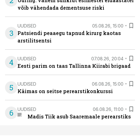
2
Uuring: vähem suhkrut esimestel eluaastatel
võib vähendada dementsuse riski
UUDISED
05.08.26, 15:00
3
Patsiendi peaaegu tapnud kirurg kaotas
arstilitsentsi
UUDISED
07.08.26, 20:04
4
Eesti parim on taas Tallinna Kiirabi brigaad
UUDISED
06.08.26, 15:00
5
Käimas on seitse perearstikonkurssi
UUDISED
06.08.26, 11:00
6
Madis Tiik asub Saaremaale perearstiks