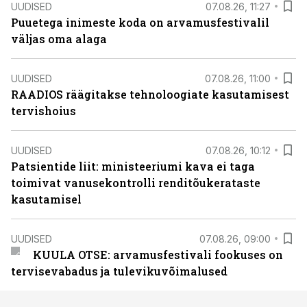
UUDISED
07.08.26, 11:27
Puuetega inimeste koda on arvamusfestivalil
väljas oma alaga
UUDISED
07.08.26, 11:00
RAADIOS räägitakse tehnoloogiate kasutamisest
tervishoius
UUDISED
07.08.26, 10:12
Patsientide liit: ministeeriumi kava ei taga
toimivat vanusekontrolli renditõukerataste
kasutamisel
UUDISED
07.08.26, 09:00
KUULA OTSE: arvamusfestivali fookuses on
tervisevabadus ja tulevikuvõimalused