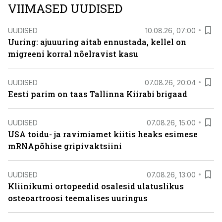
VIIMASED UUDISED
UUDISED
10.08.26, 07:00
Uuring: ajuuuring aitab ennustada, kellel on
migreeni korral nõelravist kasu
UUDISED
07.08.26, 20:04
Eesti parim on taas Tallinna Kiirabi brigaad
UUDISED
07.08.26, 15:00
USA toidu- ja ravimiamet kiitis heaks esimese
mRNApõhise gripivaktsiini
UUDISED
07.08.26, 13:00
Kliinikumi ortopeedid osalesid ulatuslikus
osteoartroosi teemalises uuringus