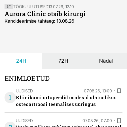
TÖÖKUULUTUSED
13.07.26, 12:10
ST
Aurora Clinic otsib kirurgi
Kandideerimise tähtaeg: 13.08.26
24H
72H
Nädal
ENIMLOETUD
UUDISED
07.08.26, 13:00
1
Kliinikumi ortopeedid osalesid ulatuslikus
osteoartroosi teemalises uuringus
UUDISED
07.08.26, 07:00