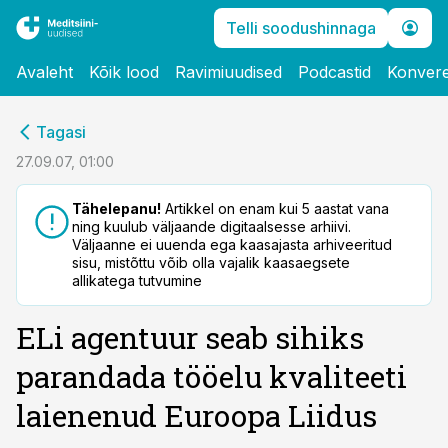
Telli soodushinnaga
Avaleht
Kõik lood
Ravimiuudised
Podcastid
Konvere
cebook
Tagasi
Twitter)
27.09.07, 01:00
kedIn
Tähelepanu!
Artikkel on enam kui 5 aastat vana
ning kuulub väljaande digitaalsesse arhiivi.
ail
Väljaanne ei uuenda ega kaasajasta arhiveeritud
sisu, mistõttu võib olla vajalik kaasaegsete
k
allikatega tutvumine
ELi agentuur seab sihiks
parandada tööelu kvaliteeti
laienenud Euroopa Liidus