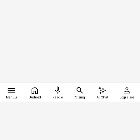
Menüü
Uudised
Raadio
Otsing
AI Chat
Logi sisse
Vana-Lõuna 39/1, 19094 Tallinn
(+372) 667 0111