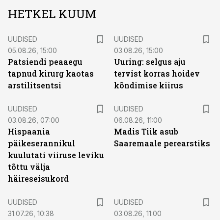
HETKEL KUUM
UUDISED
UUDISED
05.08.26, 15:00
03.08.26, 15:00
Patsiendi peaaegu
Uuring: selgus aju
tapnud kirurg kaotas
tervist korras hoidev
arstilitsentsi
kõndimise kiirus
UUDISED
UUDISED
03.08.26, 07:00
06.08.26, 11:00
Hispaania
Madis Tiik asub
päikeserannikul
Saaremaale perearstiks
kuulutati viiruse leviku
tõttu välja
häireseisukord
UUDISED
UUDISED
31.07.26, 10:38
03.08.26, 11:00