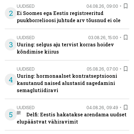
UUDISED
04.08.26, 09:00
2
Ei Soomes ega Eestis registreeritud
puukborrelioosi juhtude arv tõusnud ei ole
UUDISED
03.08.26, 15:00
3
Uuring: selgus aju tervist korras hoidev
kõndimise kiirus
UUDISED
05.08.26, 07:00
Uuring: hormonaalset kontratseptsiooni
4
kasutanud naised alustasid sagedamini
semaglutiidiravi
UUDISED
04.08.26, 09:49
5
Delfi: Eestis hakatakse arendama uudset
elupäästvat vähiravimit