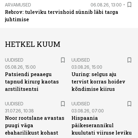
ARVAMUSED
06.08.26, 13:00
Rebrov: tuleviku tervishoid sünnib läbi targa
juhtimise
HETKEL KUUM
UUDISED
UUDISED
05.08.26, 15:00
03.08.26, 15:00
Patsiendi peaaegu
Uuring: selgus aju
tapnud kirurg kaotas
tervist korras hoidev
arstilitsentsi
kõndimise kiirus
UUDISED
UUDISED
31.07.26, 10:38
03.08.26, 07:00
Noor rootslane avastas
Hispaania
puugi väga
päikeserannikul
ebaharilikust kohast
kuulutati viiruse leviku