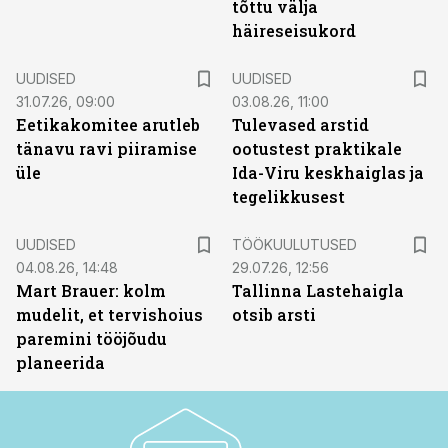
tõttu välja
häireseisukord
UUDISED
UUDISED
31.07.26, 09:00
03.08.26, 11:00
Eetikakomitee arutleb
Tulevased arstid
tänavu ravi piiramise
ootustest praktikale
üle
Ida-Viru keskhaiglas ja
tegelikkusest
ST
UUDISED
TÖÖKUULUTUSED
04.08.26, 14:48
29.07.26, 12:56
Mart Brauer: kolm
Tallinna Lastehaigla
mudelit, et tervishoius
otsib arsti
paremini tööjõudu
planeerida