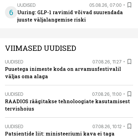
UUDISED
05.08.26, 07:00
6
Uuring: GLP-1 ravimid võivad suurendada
juuste väljalangemise riski
VIIMASED UUDISED
UUDISED
07.08.26, 11:27
Puuetega inimeste koda on arvamusfestivalil
väljas oma alaga
UUDISED
07.08.26, 11:00
RAADIOS räägitakse tehnoloogiate kasutamisest
tervishoius
UUDISED
07.08.26, 10:12
Patsientide liit: ministeeriumi kava ei taga