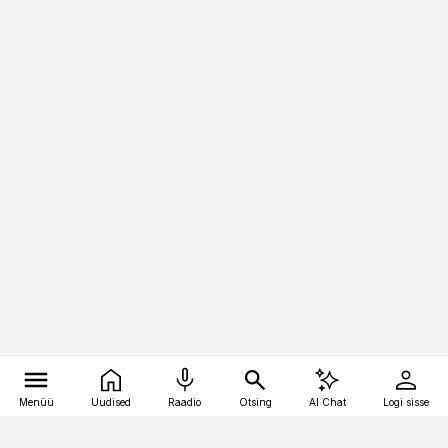
Menüü
Uudised
Raadio
Otsing
AI Chat
Logi sisse