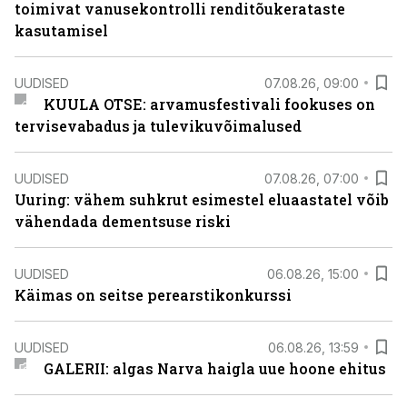
toimivat vanusekontrolli renditõukerataste
kasutamisel
UUDISED
07.08.26, 09:00
KUULA OTSE: arvamusfestivali fookuses on
tervisevabadus ja tulevikuvõimalused
UUDISED
07.08.26, 07:00
Uuring: vähem suhkrut esimestel eluaastatel võib
vähendada dementsuse riski
UUDISED
06.08.26, 15:00
Käimas on seitse perearstikonkurssi
UUDISED
06.08.26, 13:59
GALERII: algas Narva haigla uue hoone ehitus