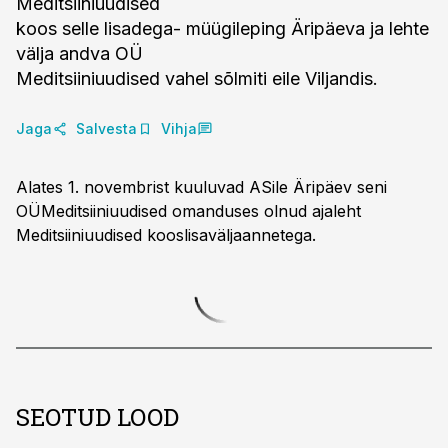
Meditsiiniuudised
koos selle lisadega- müügileping Äripäeva ja lehte
välja andva OÜ
Meditsiiniuudised vahel sõlmiti eile Viljandis.
Jaga
Salvesta
Vihja
Alates 1. novembrist kuuluvad ASile Äripäev seni
OÜMeditsiiniuudised omanduses olnud ajaleht
Meditsiiniuudised kooslisaväljaannetega.
SEOTUD LOOD