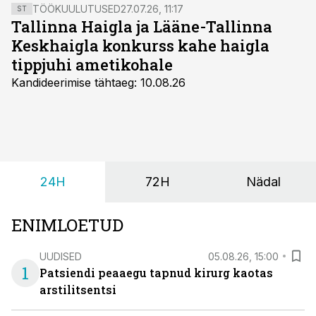
TÖÖKUULUTUSED
27.07.26, 11:17
ST
Tallinna Haigla ja Lääne-Tallinna
Keskhaigla konkurss kahe haigla
tippjuhi ametikohale
Kandideerimise tähtaeg: 10.08.26
24H
72H
Nädal
ENIMLOETUD
UUDISED
05.08.26, 15:00
1
Patsiendi peaaegu tapnud kirurg kaotas
arstilitsentsi