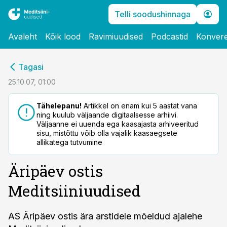
Telli soodushinnaga
Avaleht
Kõik lood
Ravimiuudised
Podcastid
Konvere
cebook
Tagasi
Twitter)
25.10.07, 01:00
kedIn
Tähelepanu!
Artikkel on enam kui 5 aastat vana
ning kuulub väljaande digitaalsesse arhiivi.
ail
Väljaanne ei uuenda ega kaasajasta arhiveeritud
sisu, mistõttu võib olla vajalik kaasaegsete
k
allikatega tutvumine
Äripäev ostis
Meditsiiniuudised
AS Äripäev ostis ära arstidele mõeldud ajalehe