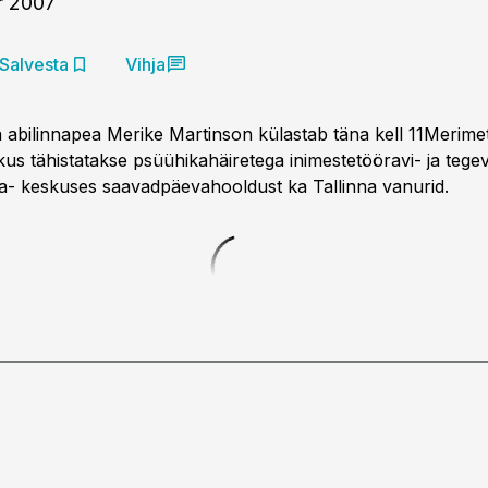
r 2007
Salvesta
Vihja
a abilinnapea Merike Martinson külastab täna kell 11Merime
kus tähistatakse psüühikahäiretega inimestetööravi- ja teg
a- keskuses saavadpäevahooldust ka Tallinna vanurid.