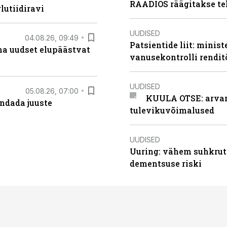
RAADIOS räägitakse te
lutiidiravi
UUDISED
04.08.26, 09:49
Patsientide liit: minis
ma uudset elupäästvat
vanusekontrolli rendi
UUDISED
05.08.26, 07:00
KUULA OTSE: arvamu
ndada juuste
tulevikuvõimalused
UUDISED
Uuring: vähem suhkrut
dementsuse riski