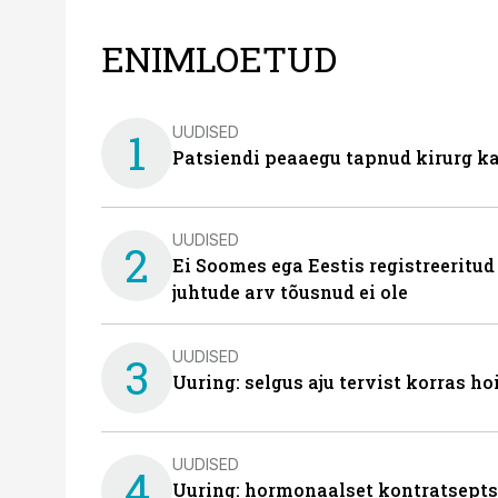
ENIMLOETUD
UUDISED
1
Patsiendi peaaegu tapnud kirurg ka
UUDISED
2
Ei Soomes ega Eestis registreeritud
juhtude arv tõusnud ei ole
UUDISED
3
Uuring: selgus aju tervist korras h
UUDISED
4
Uuring: hormonaalset kontratsept