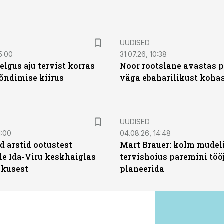
UUDISED
5:00
31.07.26, 10:38
elgus aju tervist korras
Noor rootslane avastas 
õndimise kiirus
väga ebaharilikust koha
UUDISED
1:00
04.08.26, 14:48
d arstid ootustest
Mart Brauer: kolm mudeli
le Ida-Viru keskhaiglas
tervishoius paremini töö
kkusest
planeerida