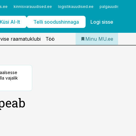
Iseteenindus
s.ee
kinnisvarauudised.ee
logistikauudised.ee
palgauudised.ee
Telli Meditsiiniuudised
Küsi AI-lt
Telli soodushinnaga
Logi sisse
vise raamatuklubi
Töö
Minu MU.ee
taalsesse
la vajalik
peab