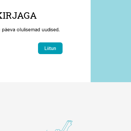
KIRJAGA
ti päeva olulisemad uudised.
Liitun