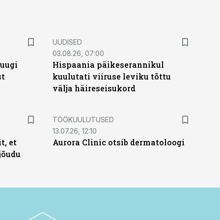
UUDISED
03.08.26, 07:00
puugi
Hispaania päikeserannikul
st
kuulutati viiruse leviku tõttu
välja häireseisukord
ST
TÖÖKUULUTUSED
13.07.26, 12:10
t, et
Aurora Clinic otsib dermatoloogi
jõudu