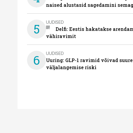
naised alustasid sagedamini semag
UUDISED
5
Delfi: Eestis hakatakse arenda
vähiravimit
UUDISED
6
Uuring: GLP-1 ravimid võivad suure
väljalangemise riski