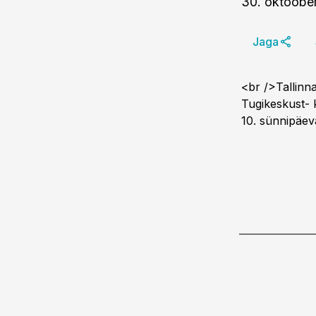
30. oktoobe
Jaga
<br />Tallinn
Tugikeskust- 
10. sünnipäev