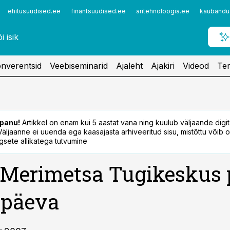
ehitusuudised.ee
finantsuudised.ee
aritehnoloogia.ee
kaubandu
nverentsid
Veebiseminarid
Ajaleht
Ajakiri
Videod
Ter
panu!
Artikkel on enam kui 5 aastat vana ning kuulub väljaande digi
. Väljaanne ei uuenda ega kaasajasta arhiveeritud sisu, mistõttu võib ol
sete allikatega tutvumine
Merimetsa Tugikeskus 
ipäeva