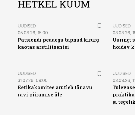
HETKEL KUUM
UUDISED
UUDISED
05.08.26, 15:00
03.08.26, 1
Patsiendi peaaegu tapnud kirurg
Uuring: s
kaotas arstilitsentsi
hoidev k
UUDISED
UUDISED
31.07.26, 09:00
03.08.26, 1
Eetikakomitee arutleb tänavu
Tulevase
ravi piiramise üle
praktika
ja tegeli