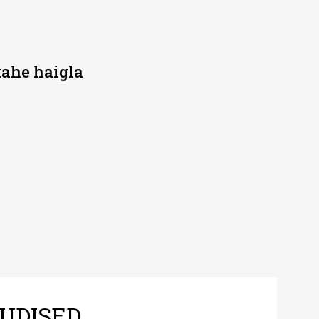
kahe haigla
UDISED