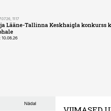
.07.26, 11:17
 ja Lääne-Tallinna Keskhaigla konkurss 
ohale
: 10.08.26
Nädal
VIIMASED U