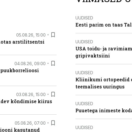
UUDISED
Eesti parim on taas Tal
05.08.26, 15:00
otas arstilitsentsi
UUDISED
USA toidu- ja ravimia
gripivaktsiini
04.08.26, 09:00
 puukborrelioosi
UUDISED
Kliinikumi ortopeedid 
teemalises uuringus
03.08.26, 15:00
oidev kõndimise kiirus
UUDISED
Puuetega inimeste koda
05.08.26, 07:00
UUDISED
siooni kasutanud