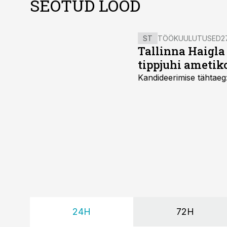
SEOTUD LOOD
ST
TÖÖKUULUTUSED
27
Tallinna Haigla
tippjuhi ametik
Kandideerimise tähtaeg
24H
72H