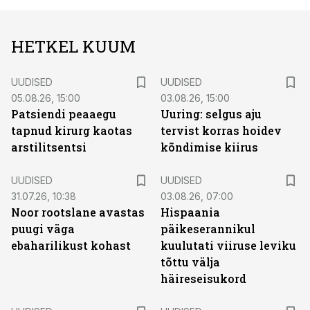
HETKEL KUUM
UUDISED
UUDISED
05.08.26, 15:00
03.08.26, 15:00
Patsiendi peaaegu
Uuring: selgus aju
tapnud kirurg kaotas
tervist korras hoidev
arstilitsentsi
kõndimise kiirus
UUDISED
UUDISED
31.07.26, 10:38
03.08.26, 07:00
Noor rootslane avastas
Hispaania
puugi väga
päikeserannikul
ebaharilikust kohast
kuulutati viiruse leviku
tõttu välja
häireseisukord