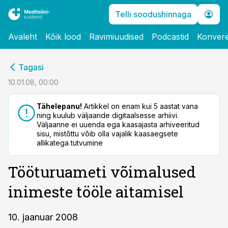
Telli soodushinnaga
Avaleht
Kõik lood
Ravimiuudised
Podcastid
Konvere
cebook
Tagasi
Twitter)
10.01.08, 00:00
kedIn
Tähelepanu!
Artikkel on enam kui 5 aastat vana
ning kuulub väljaande digitaalsesse arhiivi.
ail
Väljaanne ei uuenda ega kaasajasta arhiveeritud
sisu, mistõttu võib olla vajalik kaasaegsete
k
allikatega tutvumine
Tööturuameti võimalused
inimeste tööle aitamisel
10. jaanuar 2008