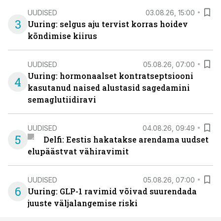
UUDISED
03.08.26, 15:00
3
Uuring: selgus aju tervist korras hoidev
kõndimise kiirus
UUDISED
05.08.26, 07:00
Uuring: hormonaalset kontratseptsiooni
4
kasutanud naised alustasid sagedamini
semaglutiidiravi
UUDISED
04.08.26, 09:49
5
Delfi: Eestis hakatakse arendama uudset
elupäästvat vähiravimit
UUDISED
05.08.26, 07:00
6
Uuring: GLP-1 ravimid võivad suurendada
juuste väljalangemise riski