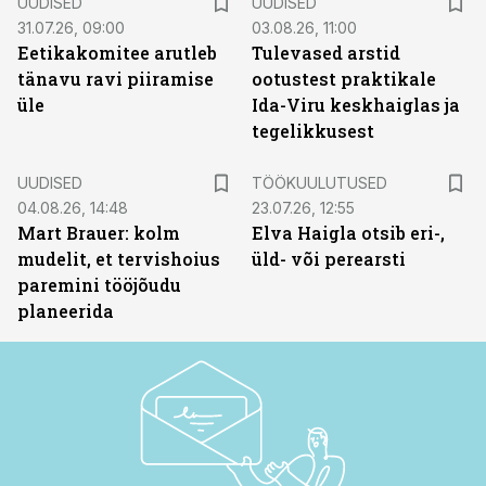
UUDISED
UUDISED
31.07.26, 09:00
03.08.26, 11:00
Eetikakomitee arutleb
Tulevased arstid
tänavu ravi piiramise
ootustest praktikale
üle
Ida-Viru keskhaiglas ja
tegelikkusest
ST
UUDISED
TÖÖKUULUTUSED
04.08.26, 14:48
23.07.26, 12:55
Mart Brauer: kolm
Elva Haigla otsib eri-,
mudelit, et tervishoius
üld- või perearsti
paremini tööjõudu
planeerida