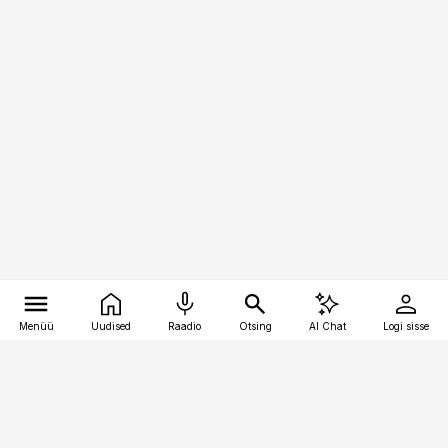
Menüü
Uudised
Raadio
Otsing
AI Chat
Logi sisse
Vana-Lõuna 39/1, 19094 Tallinn
(+372) 667 0111