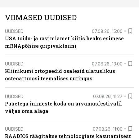
VIIMASED UUDISED
UUDISED
07.08.26, 15:00
USA toidu- ja ravimiamet kiitis heaks esimese
mRNApõhise gripivaktsiini
UUDISED
07.08.26, 13:00
Kliinikumi ortopeedid osalesid ulatuslikus
osteoartroosi teemalises uuringus
UUDISED
07.08.26, 11:27
Puuetega inimeste koda on arvamusfestivalil
väljas oma alaga
UUDISED
07.08.26, 11:00
RAADIOS räägitakse tehnoloogiate kasutamisest