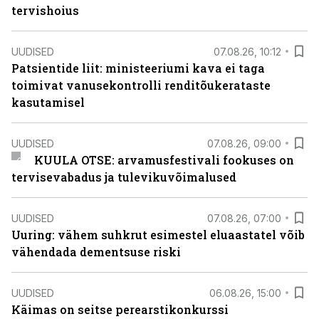
tervishoius
UUDISED
07.08.26, 10:12
Patsientide liit: ministeeriumi kava ei taga
toimivat vanusekontrolli renditõukerataste
kasutamisel
UUDISED
07.08.26, 09:00
KUULA OTSE: arvamusfestivali fookuses on
tervisevabadus ja tulevikuvõimalused
UUDISED
07.08.26, 07:00
Uuring: vähem suhkrut esimestel eluaastatel võib
vähendada dementsuse riski
UUDISED
06.08.26, 15:00
Käimas on seitse perearstikonkurssi