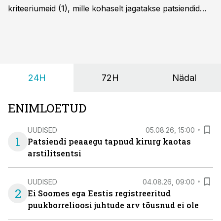
kriteeriumeid (1), mille kohaselt jagatakse patsiendid
kahte rühma: lapsed alates sünnist kuni nelja-
aastaseks saamiseni ja üle nelja-aastased lapsed.
24H
72H
Nädal
ENIMLOETUD
UUDISED
05.08.26, 15:00
1
Patsiendi peaaegu tapnud kirurg kaotas
arstilitsentsi
UUDISED
04.08.26, 09:00
2
Ei Soomes ega Eestis registreeritud
puukborrelioosi juhtude arv tõusnud ei ole