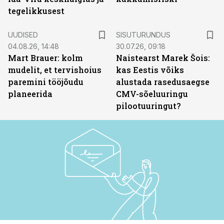
tegelikkusest
ST
UUDISED
SISUTURUNDUS
04.08.26, 14:48
30.07.26, 09:18
Mart Brauer: kolm
Naistearst Marek Šois:
mudelit, et tervishoius
kas Eestis võiks
paremini tööjõudu
alustada rasedusaegse
planeerida
CMV-sõeluuringu
pilootuuringut?