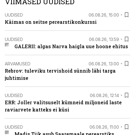
VIIMASED UUDISED
UUDISED
06.08.26, 15:00
Käimas on seitse perearstikonkurssi
UUDISED
06.08.26, 13:59
GALERII: algas Narva haigla uue hoone ehitus
ARVAMUSED
06.08.26, 13:00
Rebrov: tuleviku tervishoid sünnib läbi targa
juhtimise
UUDISED
06.08.26, 12:14
ERR: Joller valitsuselt kümneid miljoneid laste
raviarvete katteks ei küsi
UUDISED
06.08.26, 11:00
Madis Tiik asub Saaremaale perearstiks