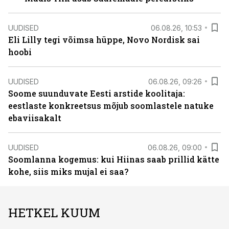
UUDISED
06.08.26, 10:53
Eli Lilly tegi võimsa hüppe, Novo Nordisk sai
hoobi
UUDISED
06.08.26, 09:26
Soome suunduvate Eesti arstide koolitaja:
eestlaste konkreetsus mõjub soomlastele natuke
ebaviisakalt
UUDISED
06.08.26, 09:00
Soomlanna kogemus: kui Hiinas saab prillid kätte
kohe, siis miks mujal ei saa?
HETKEL KUUM