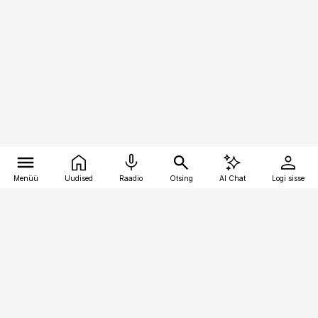
Menüü
Uudised
Raadio
Otsing
AI Chat
Logi sisse
Vana-Lõuna 39/1, 19094 Tallinn
(+372) 667 0111
meditsiiniuudised@aripaev.ee
Tellimisega seotud küsimused: