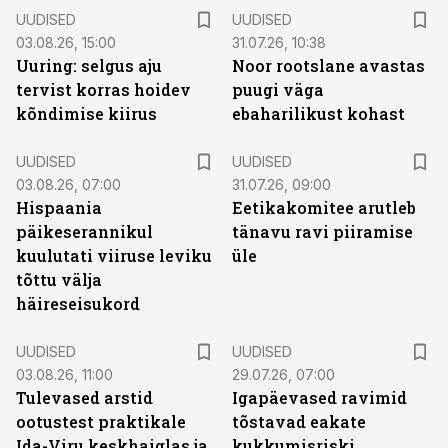
UUDISED
UUDISED
03.08.26, 15:00
31.07.26, 10:38
Uuring: selgus aju
Noor rootslane avastas
tervist korras hoidev
puugi väga
kõndimise kiirus
ebaharilikust kohast
UUDISED
UUDISED
03.08.26, 07:00
31.07.26, 09:00
Hispaania
Eetikakomitee arutleb
päikeserannikul
tänavu ravi piiramise
kuulutati viiruse leviku
üle
tõttu välja
häireseisukord
UUDISED
UUDISED
03.08.26, 11:00
29.07.26, 07:00
Tulevased arstid
Igapäevased ravimid
ootustest praktikale
tõstavad eakate
Ida-Viru keskhaiglas ja
kukkumisriski