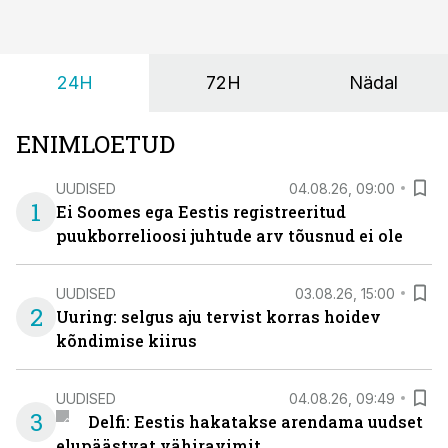
24H
72H
Nädal
ENIMLOETUD
UUDISED
04.08.26, 09:00
1
Ei Soomes ega Eestis registreeritud
puukborrelioosi juhtude arv tõusnud ei ole
UUDISED
03.08.26, 15:00
2
Uuring: selgus aju tervist korras hoidev
kõndimise kiirus
UUDISED
04.08.26, 09:49
3
Delfi: Eestis hakatakse arendama uudset
elupäästvat vähiravimit