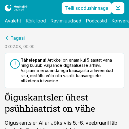
Telli soodushinnaga
Avaleht
Kõik lood
Ravimiuudised
Podcastid
Konvere
cebook
Tagasi
Twitter)
07.02.08, 00:00
kedIn
Tähelepanu!
Artikkel on enam kui 5 aastat vana
ning kuulub väljaande digitaalsesse arhiivi.
ail
Väljaanne ei uuenda ega kaasajasta arhiveeritud
sisu, mistõttu võib olla vajalik kaasaegsete
k
allikatega tutvumine
Õiguskantsler: ühest
psühhiaatrist on vähe
Õiguskantsler Allar Jõks viis 5.-6. veebruaril läbi