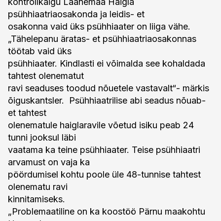
kontrollkäigu Läänemaa Haigla
psühhiaatriaosakonda ja leidis- et
osakonna vaid üks psühhiaater on liiga vähe.
„Tähelepanu äratas- et psühhiaatriaosakonnas
töötab vaid üks
psühhiaater. Kindlasti ei võimalda see kohaldada
tahtest olenematut
ravi seaduses toodud nõuetele vastavalt“- märkis
õiguskantsler. Psühhiaatrilise abi seadus nõuab-
et tahtest
olenematule haiglaravile võetud isiku peab 24
tunni jooksul läbi
vaatama ka teine psühhiaater. Teise psühhiaatri
arvamust on vaja ka
pöördumisel kohtu poole üle 48-tunnise tahtest
olenematu ravi
kinnitamiseks.
„Problemaatiline on ka koostöö Pärnu maakohtu