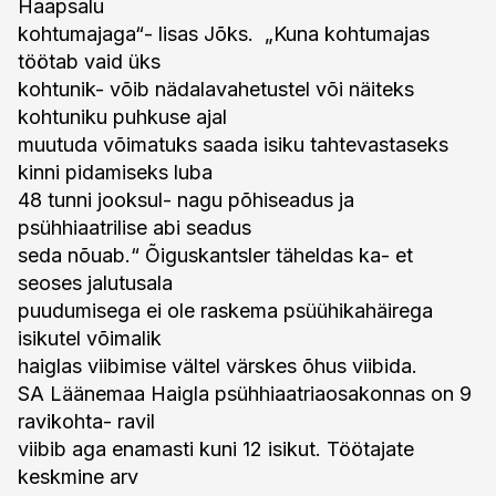
Haapsalu
kohtumajaga“- lisas Jõks. „Kuna kohtumajas
töötab vaid üks
kohtunik- võib nädalavahetustel või näiteks
kohtuniku puhkuse ajal
muutuda võimatuks saada isiku tahtevastaseks
kinni pidamiseks luba
48 tunni jooksul- nagu põhiseadus ja
psühhiaatrilise abi seadus
seda nõuab.“ Õiguskantsler täheldas ka- et
seoses jalutusala
puudumisega ei ole raskema psüühikahäirega
isikutel võimalik
haiglas viibimise vältel värskes õhus viibida.
SA Läänemaa Haigla psühhiaatriaosakonnas on 9
ravikohta- ravil
viibib aga enamasti kuni 12 isikut. Töötajate
keskmine arv