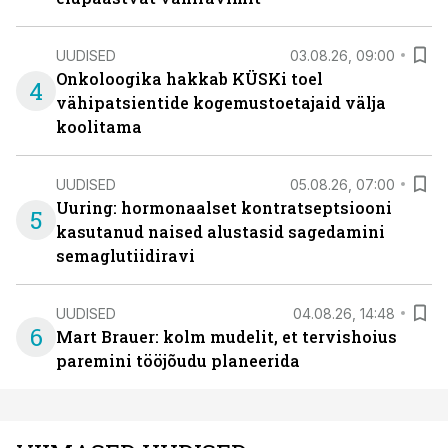
UUDISED
03.08.26, 09:00
Onkoloogika hakkab KÜSKi toel
4
vähipatsientide kogemustoetajaid välja
koolitama
UUDISED
05.08.26, 07:00
Uuring: hormonaalset kontratseptsiooni
5
kasutanud naised alustasid sagedamini
semaglutiidiravi
UUDISED
04.08.26, 14:48
6
Mart Brauer: kolm mudelit, et tervishoius
paremini tööjõudu planeerida