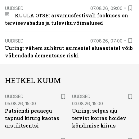
UUDISED
07.08.26, 09:00
KUULA OTSE: arvamusfestivali fookuses on
tervisevabadus ja tulevikuvõimalused
UUDISED
07.08.26, 07:00
Uuring: vähem suhkrut esimestel eluaastatel võib
vähendada dementsuse riski
HETKEL KUUM
UUDISED
UUDISED
05.08.26, 15:00
03.08.26, 15:00
Patsiendi peaaegu
Uuring: selgus aju
tapnud kirurg kaotas
tervist korras hoidev
arstilitsentsi
kõndimise kiirus