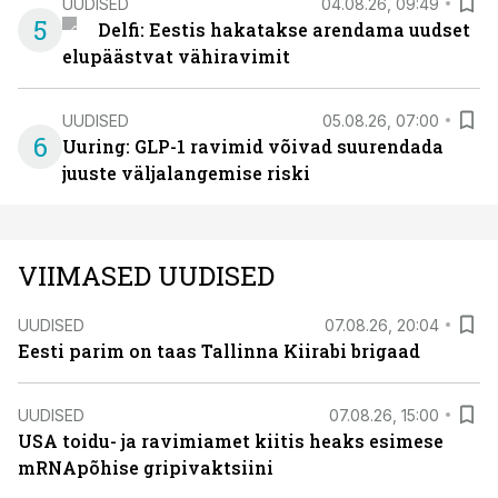
UUDISED
04.08.26, 09:49
5
Delfi: Eestis hakatakse arendama uudset
elupäästvat vähiravimit
UUDISED
05.08.26, 07:00
6
Uuring: GLP-1 ravimid võivad suurendada
juuste väljalangemise riski
VIIMASED UUDISED
UUDISED
07.08.26, 20:04
Eesti parim on taas Tallinna Kiirabi brigaad
UUDISED
07.08.26, 15:00
USA toidu- ja ravimiamet kiitis heaks esimese
mRNApõhise gripivaktsiini