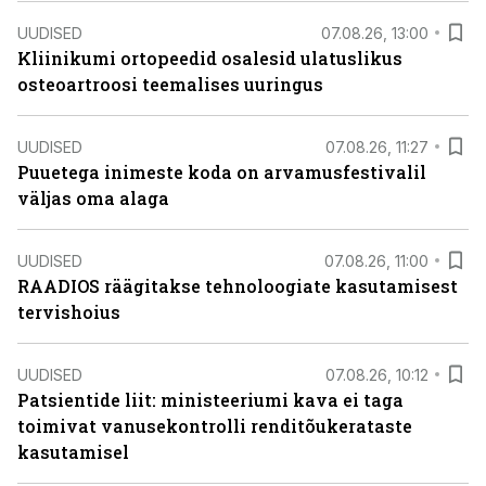
UUDISED
07.08.26, 13:00
Kliinikumi ortopeedid osalesid ulatuslikus
osteoartroosi teemalises uuringus
UUDISED
07.08.26, 11:27
Puuetega inimeste koda on arvamusfestivalil
väljas oma alaga
UUDISED
07.08.26, 11:00
RAADIOS räägitakse tehnoloogiate kasutamisest
tervishoius
UUDISED
07.08.26, 10:12
Patsientide liit: ministeeriumi kava ei taga
toimivat vanusekontrolli renditõukerataste
kasutamisel