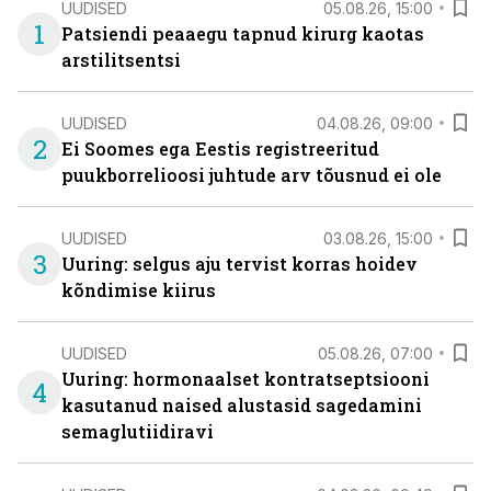
UUDISED
05.08.26, 15:00
1
Patsiendi peaaegu tapnud kirurg kaotas
arstilitsentsi
UUDISED
04.08.26, 09:00
2
Ei Soomes ega Eestis registreeritud
puukborrelioosi juhtude arv tõusnud ei ole
UUDISED
03.08.26, 15:00
3
Uuring: selgus aju tervist korras hoidev
kõndimise kiirus
UUDISED
05.08.26, 07:00
Uuring: hormonaalset kontratseptsiooni
4
kasutanud naised alustasid sagedamini
semaglutiidiravi