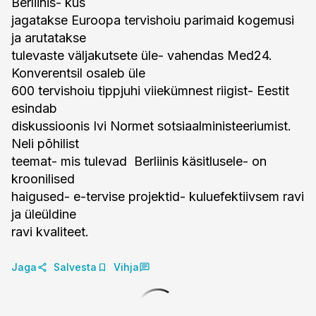
Berliinis- kus
jagatakse Euroopa tervishoiu parimaid kogemusi
ja arutatakse
tulevaste väljakutsete üle- vahendas Med24.
Konverentsil osaleb üle
600 tervishoiu tippjuhi viiekümnest riigist- Eestit
esindab
diskussioonis Ivi Normet sotsiaalministeeriumist.
Neli põhilist
teemat- mis tulevad Berliinis käsitlusele- on
kroonilised
haigused- e-tervise projektid- kuluefektiivsem ravi
ja üleüldine
ravi kvaliteet.
Jaga
Salvesta
Vihja