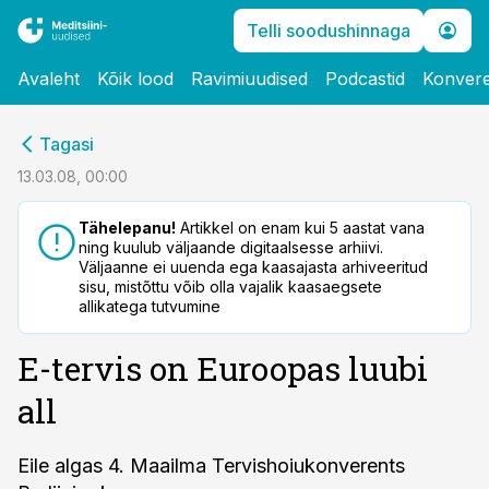
Telli soodushinnaga
Avaleht
Kõik lood
Ravimiuudised
Podcastid
Konvere
cebook
Tagasi
Twitter)
13.03.08, 00:00
kedIn
Tähelepanu!
Artikkel on enam kui 5 aastat vana
ning kuulub väljaande digitaalsesse arhiivi.
ail
Väljaanne ei uuenda ega kaasajasta arhiveeritud
sisu, mistõttu võib olla vajalik kaasaegsete
k
allikatega tutvumine
E-tervis on Euroopas luubi
all
Eile algas 4. Maailma Tervishoiukonverents