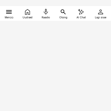
Menüü
Uudised
Raadio
Otsing
AI Chat
Logi sisse
Vana-Lõuna 39/1, 19094 Tallinn
(+372) 667 0111
meditsiiniuudised@aripaev.ee
Tellimisega seotud küsimused:
tellimiskeskus@aripaev.ee
Telli
Reklaam
Firmast
Sisu kasutamisõigused
Ajakirjaniku
eetikakoodeks