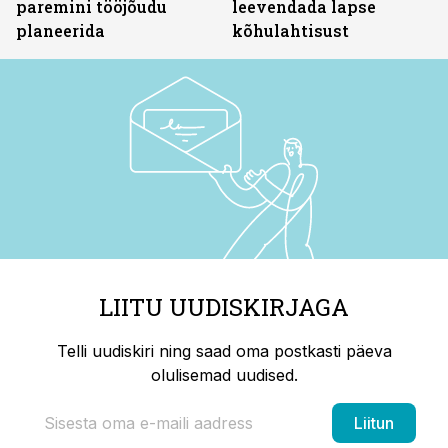
paremini tööjõudu
leevendada lapse
planeerida
kõhulahtisust
LIITU UUDISKIRJAGA
Telli uudiskiri ning saad oma postkasti päeva
olulisemad uudised.
Liitun