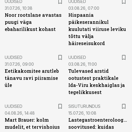
UUDISED
UUDISED
31.07.26, 10:38
03.08.26, 07:00
Noor rootslane avastas
Hispaania
puugi väga
päikeserannikul
ebaharilikust kohast
kuulutati viiruse leviku
tõttu välja
häireseisukord
UUDISED
UUDISED
31.07.26, 09:00
03.08.26, 11:00
Eetikakomitee arutleb
Tulevased arstid
tänavu ravi piiramise
ootustest praktikale
üle
Ida-Viru keskhaiglas ja
tegelikkusest
ST
UUDISED
SISUTURUNDUS
04.08.26, 14:48
15.07.26, 10:08
Mart Brauer: kolm
Lastegastroenteroloogide
mudelit, et tervishoius
soovitused: kuidas