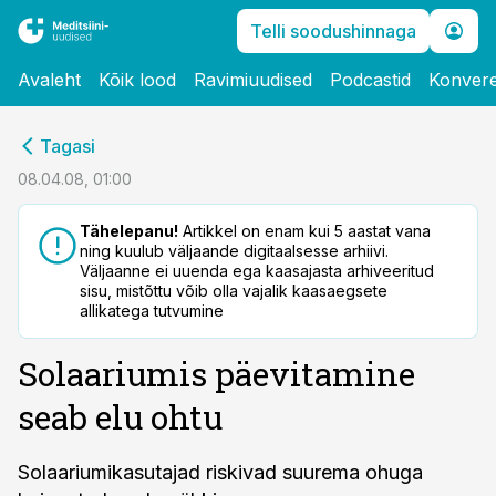
Telli soodushinnaga
Avaleht
Kõik lood
Ravimiuudised
Podcastid
Konvere
cebook
Tagasi
Twitter)
08.04.08, 01:00
kedIn
Tähelepanu!
Artikkel on enam kui 5 aastat vana
ning kuulub väljaande digitaalsesse arhiivi.
ail
Väljaanne ei uuenda ega kaasajasta arhiveeritud
sisu, mistõttu võib olla vajalik kaasaegsete
k
allikatega tutvumine
Solaariumis päevitamine
seab elu ohtu
Solaariumikasutajad riskivad suurema ohuga