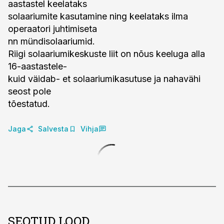
aastastel keelataks
solaariumite kasutamine ning keelataks ilma
operaatori juhtimiseta
nn mündisolaariumid.
Riigi solaariumikeskuste liit on nõus keeluga alla
16-aastastele-
kuid väidab- et solaariumikasutuse ja nahavähi
seost pole
tõestatud.
Jaga
Salvesta
Vihja
SEOTUD LOOD