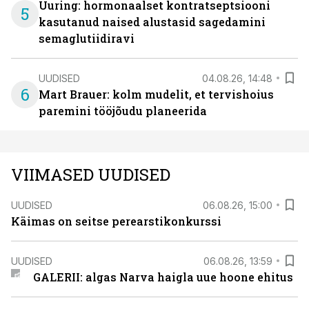
Uuring: hormonaalset kontratseptsiooni
5
kasutanud naised alustasid sagedamini
semaglutiidiravi
UUDISED
04.08.26, 14:48
6
Mart Brauer: kolm mudelit, et tervishoius
paremini tööjõudu planeerida
VIIMASED UUDISED
UUDISED
06.08.26, 15:00
Käimas on seitse perearstikonkurssi
UUDISED
06.08.26, 13:59
GALERII: algas Narva haigla uue hoone ehitus