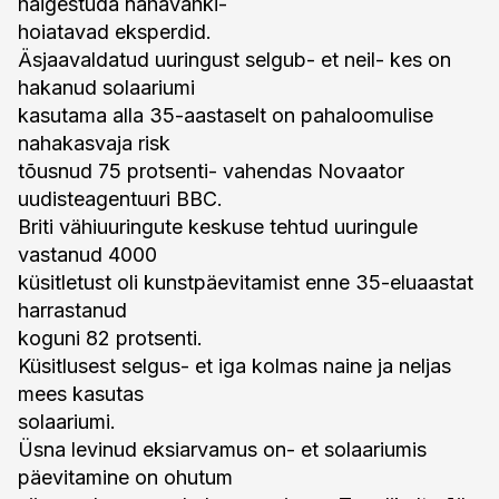
haigestuda nahavähki-
hoiatavad eksperdid.
Äsjaavaldatud uuringust selgub- et neil- kes on
hakanud solaariumi
kasutama alla 35-aastaselt on pahaloomulise
nahakasvaja risk
tõusnud 75 protsenti- vahendas Novaator
uudisteagentuuri BBC.
Briti vähiuuringute keskuse tehtud uuringule
vastanud 4000
küsitletust oli kunstpäevitamist enne 35-eluaastat
harrastanud
koguni 82 protsenti.
Küsitlusest selgus- et iga kolmas naine ja neljas
mees kasutas
solaariumi.
Üsna levinud eksiarvamus on- et solaariumis
päevitamine on ohutum