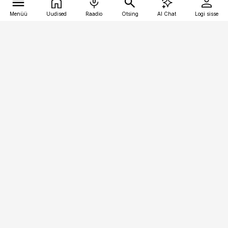
Menüü
Uudised
Raadio
Otsing
AI Chat
Logi sisse
Vana-Lõuna 39/1, 19094 Tallinn
(+372) 667 0111
meditsiiniuudised@aripaev.ee
Tellimisega seotud küsimused:
tellimiskeskus@aripaev.ee
Telli
Reklaam
Firmast
Sisu kasutamisõigused
Ajakirjaniku
eetikakoodeks
Üldtingimused
Privaatsustingimused
Küpsiste poliitika
KKK