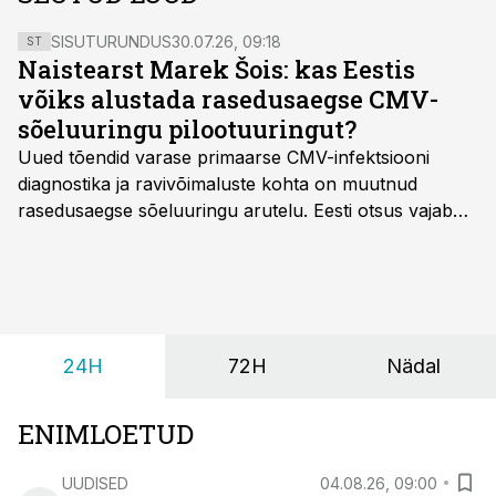
SISUTURUNDUS
30.07.26, 09:18
ST
Naistearst Marek Šois: kas Eestis
võiks alustada rasedusaegse CMV-
sõeluuringu pilootuuringut?
Uued tõendid varase primaarse CMV-infektsiooni
diagnostika ja ravivõimaluste kohta on muutnud
rasedusaegse sõeluuringu arutelu. Eesti otsus vajab
siiski kohalikke epidemioloogilisi andmeid ning
rasedusaegse ja vastsündinute sõeluuringu võrdlust,
kirjutab naistearst dr Marek Šois, kes on
spetsialiseerunud lootemeditsiinile.
24H
72H
Nädal
ENIMLOETUD
UUDISED
04.08.26, 09:00