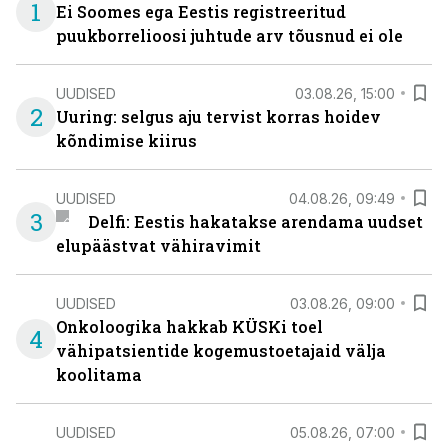
1
Ei Soomes ega Eestis registreeritud
puukborrelioosi juhtude arv tõusnud ei ole
UUDISED
03.08.26, 15:00
2
Uuring: selgus aju tervist korras hoidev
kõndimise kiirus
UUDISED
04.08.26, 09:49
3
Delfi: Eestis hakatakse arendama uudset
elupäästvat vähiravimit
UUDISED
03.08.26, 09:00
Onkoloogika hakkab KÜSKi toel
4
vähipatsientide kogemustoetajaid välja
koolitama
UUDISED
05.08.26, 07:00