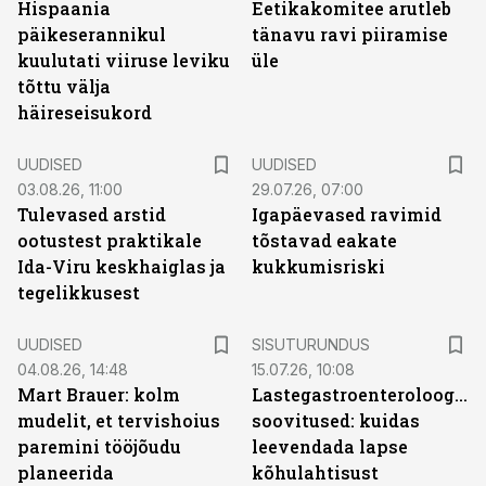
Hispaania
Eetikakomitee arutleb
päikeserannikul
tänavu ravi piiramise
kuulutati viiruse leviku
üle
tõttu välja
häireseisukord
UUDISED
UUDISED
03.08.26, 11:00
29.07.26, 07:00
Tulevased arstid
Igapäevased ravimid
ootustest praktikale
tõstavad eakate
Ida-Viru keskhaiglas ja
kukkumisriski
tegelikkusest
ST
UUDISED
SISUTURUNDUS
04.08.26, 14:48
15.07.26, 10:08
Mart Brauer: kolm
Lastegastroenteroloogide
mudelit, et tervishoius
soovitused: kuidas
paremini tööjõudu
leevendada lapse
planeerida
kõhulahtisust