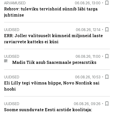
ARVAMUSED
06.08.26, 13:00
Rebrov: tuleviku tervishoid sünnib läbi targa
juhtimise
UUDISED
06.08.26, 12:14
ERR: Joller valitsuselt kümneid miljoneid laste
raviarvete katteks ei küsi
UUDISED
06.08.26, 11:00
Madis Tiik asub Saaremaale perearstiks
UUDISED
06.08.26, 10:53
Eli Lilly tegi võimsa hüppe, Novo Nordisk sai
hoobi
UUDISED
06.08.26, 09:26
Soome suunduvate Eesti arstide koolitaja: