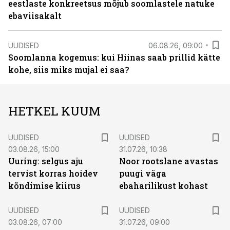
eestlaste konkreetsus mõjub soomlastele natuke
ebaviisakalt
UUDISED
06.08.26, 09:00
Soomlanna kogemus: kui Hiinas saab prillid kätte
kohe, siis miks mujal ei saa?
HETKEL KUUM
UUDISED
UUDISED
03.08.26, 15:00
31.07.26, 10:38
Uuring: selgus aju
Noor rootslane avastas
tervist korras hoidev
puugi väga
kõndimise kiirus
ebaharilikust kohast
UUDISED
UUDISED
03.08.26, 07:00
31.07.26, 09:00