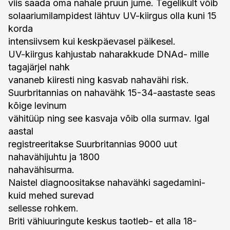
viis saada oma nahale pruun jume. Tegelikult võib
solaariumilampidest lähtuv UV-kiirgus olla kuni 15
korda
intensiivsem kui keskpäevasel päikesel.
UV-kiirgus kahjustab naharakkude DNAd- mille
tagajärjel nahk
vananeb kiiresti ning kasvab nahavähi risk.
Suurbritannias on nahavähk 15-34-aastaste seas
kõige levinum
vähitüüp ning see kasvaja võib olla surmav. Igal
aastal
registreeritakse Suurbritannias 9000 uut
nahavähijuhtu ja 1800
nahavähisurma.
Naistel diagnoositakse nahavähki sagedamini-
kuid mehed surevad
sellesse rohkem.
Briti vähiuuringute keskus taotleb- et alla 18-