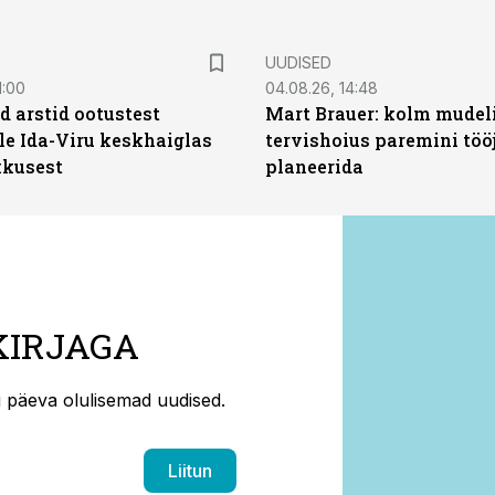
UUDISED
1:00
04.08.26, 14:48
d arstid ootustest
Mart Brauer: kolm mudeli
le Ida-Viru keskhaiglas
tervishoius paremini töö
kkusest
planeerida
KIRJAGA
ti päeva olulisemad uudised.
Liitun