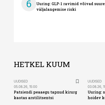
6
Uuring: GLP-1 ravimid võivad suure
väljalangemise riski
HETKEL KUUM
UUDISED
UUDISED
05.08.26, 15:00
03.08.26, 1
Patsiendi peaaegu tapnud kirurg
Uuring: s
kaotas arstilitsentsi
hoidev k