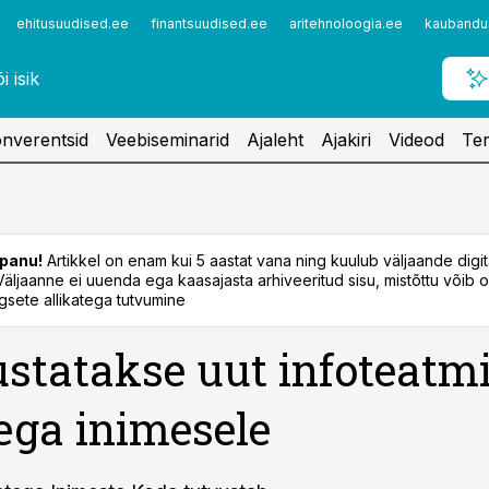
ehitusuudised.ee
finantsuudised.ee
aritehnoloogia.ee
kaubandu
nverentsid
Veebiseminarid
Ajaleht
Ajakiri
Videod
Ter
panu!
Artikkel on enam kui 5 aastat vana ning kuulub väljaande digi
. Väljaanne ei uuenda ega kaasajasta arhiveeritud sisu, mistõttu võib ol
sete allikatega tutvumine
statakse uut infoteatm
ga inimesele