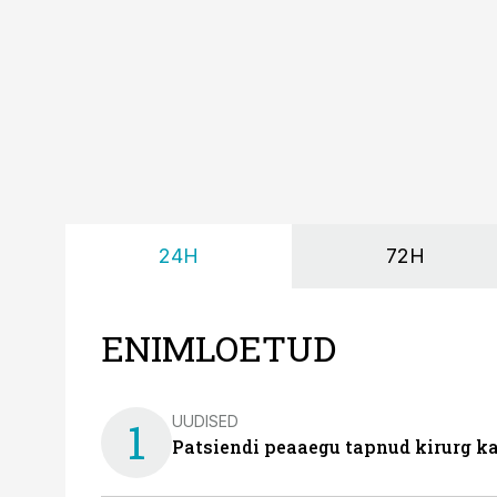
24H
72H
ENIMLOETUD
UUDISED
1
Patsiendi peaaegu tapnud kirurg ka