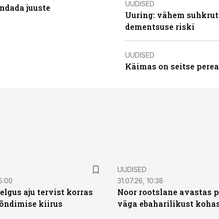
UUDISED
ndada juuste
Uuring: vähem suhkrut
dementsuse riski
UUDISED
Käimas on seitse perea
UUDISED
5:00
31.07.26, 10:38
elgus aju tervist korras
Noor rootslane avastas 
õndimise kiirus
väga ebaharilikust koha