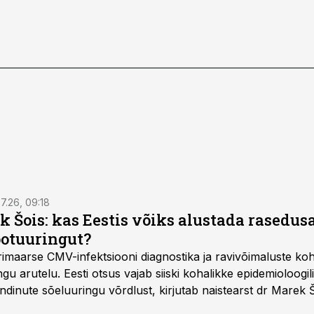
7.26, 09:18
k Šois: kas Eestis võiks alustada rasedu
ootuuringut?
imaarse CMV-infektsiooni diagnostika ja ravivõimaluste k
u arutelu. Eesti otsus vajab siiski kohalikke epidemioloogil
dinute sõeluuringu võrdlust, kirjutab naistearst dr Marek 
editsiinile.