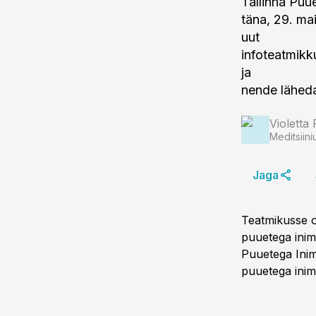
Tallinna Puu
täna, 29. ma
uut
infoteatmikk
ja
nende läheda
Violetta 
Meditsiini
Jaga
Teatmikusse on
puuetega inime
Puuetega Inim
puuetega inime