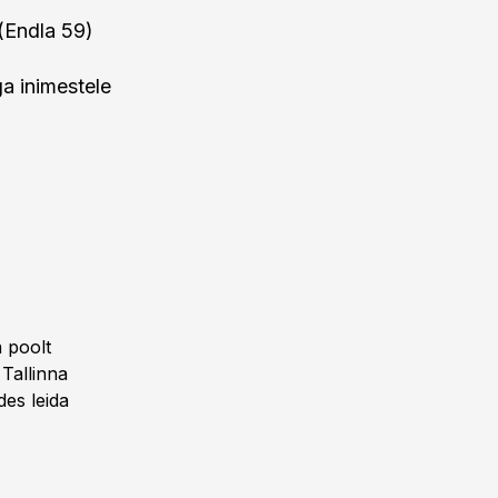
 (Endla 59)
a inimestele
a poolt
 Tallinna
des leida