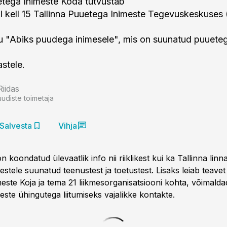
etega Inimeste Koda tutvustab
il kell 15 Tallinna Puuetega Inimeste Tegevuskeskuses
u "Abiks puudega inimesele", mis on suunatud puueteg
stele.
Riidas
uudiste toimetaja
Salvesta
Vihja
 koondatud ülevaatlik info nii riiklikest kui ka Tallinna linn
stele suunatud teenustest ja toetustest. Lisaks leiab teavet
este Koja ja tema 21 liikmesorganisatsiooni kohta, võimalda
ste ühingutega liitumiseks vajalikke kontakte.