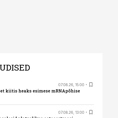
UDISED
07.08.26, 15:00
met kiitis heaks esimese mRNApõhise
07.08.26, 13:00