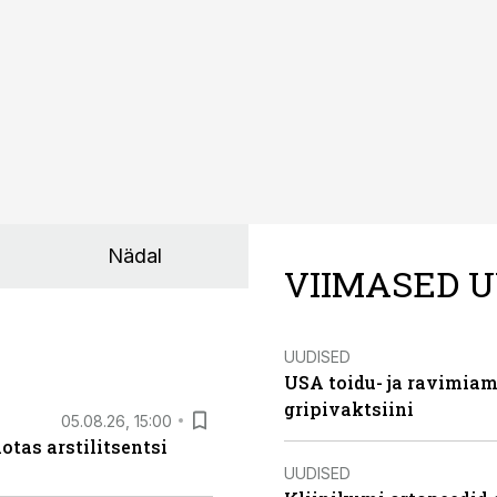
Nädal
VIIMASED U
UUDISED
USA toidu- ja ravimia
gripivaktsiini
05.08.26, 15:00
otas arstilitsentsi
UUDISED