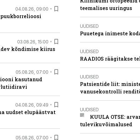
Kliinikumi ortopeedid 
teemalises uuringus
04.08.26, 09:00
 puukborrelioosi
UUDISED
Puuetega inimeste koda
03.08.26, 15:00
oidev kõndimise kiirus
UUDISED
RAADIOS räägitakse te
05.08.26, 07:00
UUDISED
siooni kasutanud
Patsientide liit: minis
lutiidiravi
vanusekontrolli rendi
04.08.26, 09:49
UUDISED
ma uudset elupäästvat
KUULA OTSE: arvamu
tulevikuvõimalused
05.08.26, 07:00