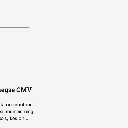
saegse CMV-
ohta on muutnud
isi andmeid ning
Šois, kes on