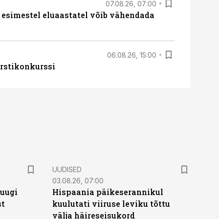
07.08.26, 07:00
 esimestel eluaastatel võib vähendada
06.08.26, 15:00
rstikonkurssi
UUDISED
03.08.26, 07:00
puugi
Hispaania päikeserannikul
st
kuulutati viiruse leviku tõttu
välja häireseisukord