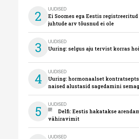
UUDISED
2
Ei Soomes ega Eestis registreeritud
juhtude arv tõusnud ei ole
UUDISED
3
Uuring: selgus aju tervist korras h
UUDISED
4
Uuring: hormonaalset kontratsept
naised alustasid sagedamini semag
UUDISED
5
Delfi: Eestis hakatakse arenda
vähiravimit
UUDISED