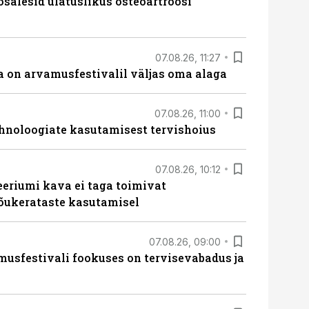
osalesid ulatuslikus osteoartroosi
07.08.26, 11:27
 on arvamusfestivalil väljas oma alaga
07.08.26, 11:00
hnoloogiate kasutamisest tervishoius
07.08.26, 10:12
teeriumi kava ei taga toimivat
tõukerataste kasutamisel
07.08.26, 09:00
sfestivali fookuses on tervisevabadus ja