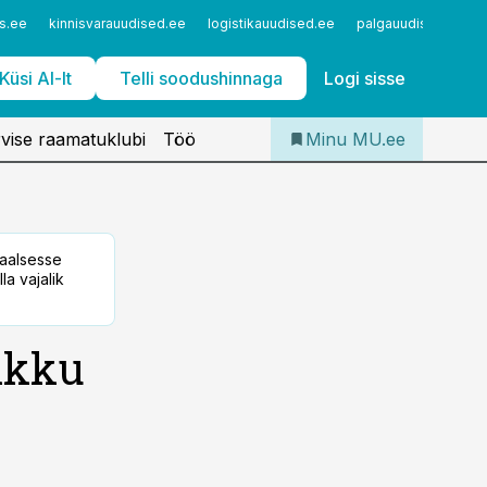
Iseteenindus
s.ee
kinnisvarauudised.ee
logistikauudised.ee
palgauudised.ee
Telli Meditsiiniuudised
Küsi AI-lt
Telli soodushinnaga
Logi sisse
vise raamatuklubi
Töö
Minu MU.ee
taalsesse
la vajalik
ikku