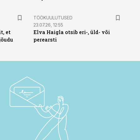
ST
TÖÖKUULUTUSED
23.07.26, 12:55
t, et
Elva Haigla otsib eri-, üld- või
jõudu
perearsti