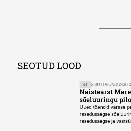
SEOTUD LOOD
ST
SISUTURUNDUS
30.0
Naistearst Mare
sõeluuringu pil
Uued tõendid varase pr
rasedusaegse sõeluuring
rasedusaegse ja vastsün
spetsialiseerunud lootem