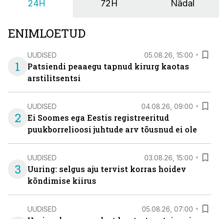
24H
72H
Nädal
ENIMLOETUD
UUDISED
05.08.26, 15:00
1
Patsiendi peaaegu tapnud kirurg kaotas
arstilitsentsi
UUDISED
04.08.26, 09:00
2
Ei Soomes ega Eestis registreeritud
puukborrelioosi juhtude arv tõusnud ei ole
UUDISED
03.08.26, 15:00
3
Uuring: selgus aju tervist korras hoidev
kõndimise kiirus
UUDISED
05.08.26, 07:00