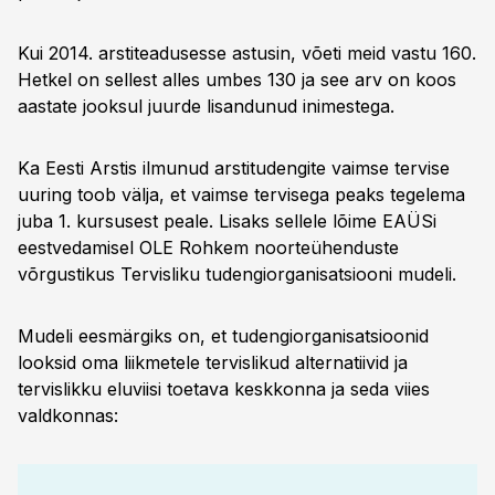
Kui 2014. arstiteadusesse astusin, võeti meid vastu 160.
Hetkel on sellest alles umbes 130 ja see arv on koos
aastate jooksul juurde lisandunud inimestega.
Ka Eesti Arstis ilmunud arstitudengite vaimse tervise
uuring toob välja, et vaimse tervisega peaks tegelema
juba 1. kursusest peale. Lisaks sellele lõime EAÜSi
eestvedamisel OLE Rohkem noorteühenduste
võrgustikus Tervisliku tudengiorganisatsiooni mudeli.
Mudeli eesmärgiks on, et tudengiorganisatsioonid
looksid oma liikmetele tervislikud alternatiivid ja
tervislikku eluviisi toetava keskkonna ja seda viies
valdkonnas: