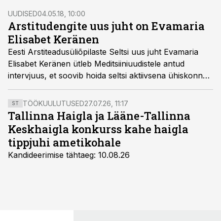
UUDISED
04.05.18, 10:00
Arstitudengite uus juht on Evamaria
Elisabet Keränen
Eesti Arstiteadusüliõpilaste Seltsi uus juht Evamaria
Elisabet Keränen ütleb Meditsiiniuudistele antud
intervjuus, et soovib hoida seltsi aktiivsena ühiskonnas
ja luua liikmetele rohkelt arenemisvõimalusi.
TÖÖKUULUTUSED
27.07.26, 11:17
ST
Tallinna Haigla ja Lääne-Tallinna
Keskhaigla konkurss kahe haigla
tippjuhi ametikohale
Kandideerimise tähtaeg: 10.08.26