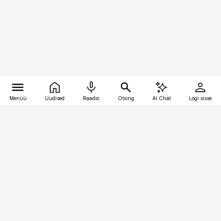
Menüü
Uudised
Raadio
Otsing
AI Chat
Logi sisse
Vana-Lõuna 39/1, 19094 Tallinn
(+372) 667 0111
meditsiiniuudised@aripaev.ee
Tellimisega seotud küsimused:
tellimiskeskus@aripaev.ee