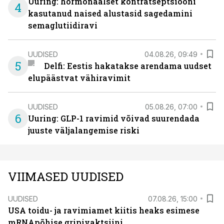
Uuring: hormonaalset kontratseptsiooni
4
kasutanud naised alustasid sagedamini
semaglutiidiravi
UUDISED
04.08.26, 09:49
5
Delfi: Eestis hakatakse arendama uudset
elupäästvat vähiravimit
UUDISED
05.08.26, 07:00
6
Uuring: GLP-1 ravimid võivad suurendada
juuste väljalangemise riski
VIIMASED UUDISED
UUDISED
07.08.26, 15:00
USA toidu- ja ravimiamet kiitis heaks esimese
mRNApõhise gripivaktsiini