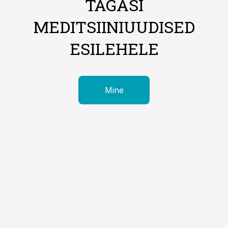
TAGASI
MEDITSIINIUUDISED
ESILEHELE
Mine