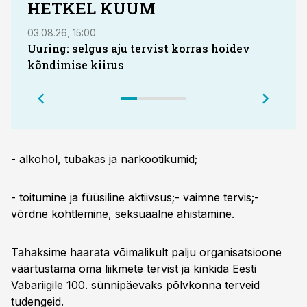
HETKEL KUUM
03.08.26, 15:00
04.08
Uuring: selgus aju tervist korras hoidev
Ei S
kõndimise kiirus
puuk
- alkohol, tubakas ja narkootikumid;
- toitumine ja füüsiline aktiivsus;- vaimne tervis;-
võrdne kohtlemine, seksuaalne ahistamine.
Tahaksime haarata võimalikult palju organisatsioone
väärtustama oma liikmete tervist ja kinkida Eesti
Vabariigile 100. sünnipäevaks põlvkonna terveid
tudengeid.