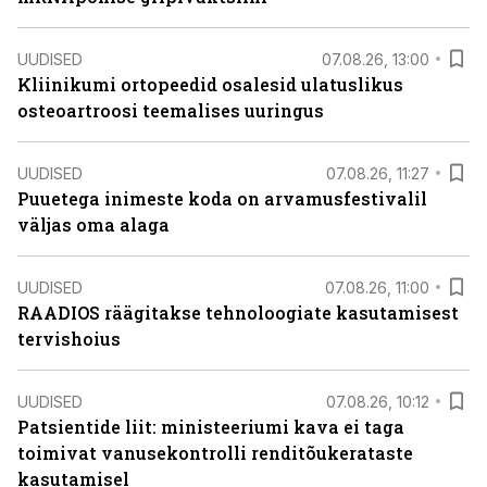
UUDISED
07.08.26, 13:00
Kliinikumi ortopeedid osalesid ulatuslikus
osteoartroosi teemalises uuringus
UUDISED
07.08.26, 11:27
Puuetega inimeste koda on arvamusfestivalil
väljas oma alaga
UUDISED
07.08.26, 11:00
RAADIOS räägitakse tehnoloogiate kasutamisest
tervishoius
UUDISED
07.08.26, 10:12
Patsientide liit: ministeeriumi kava ei taga
toimivat vanusekontrolli renditõukerataste
kasutamisel