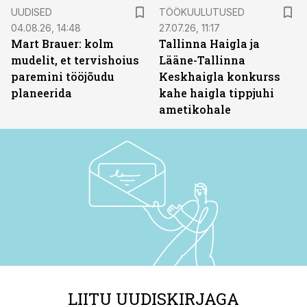
ST
UUDISED
TÖÖKUULUTUSED
04.08.26, 14:48
27.07.26, 11:17
Mart Brauer: kolm
Tallinna Haigla ja
mudelit, et tervishoius
Lääne-Tallinna
paremini tööjõudu
Keskhaigla konkurss
planeerida
kahe haigla tippjuhi
ametikohale
LIITU UUDISKIRJAGA