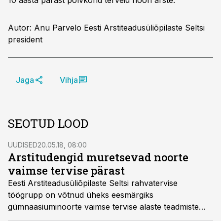
10 aasta pärast põlvkond terveid noori arste.
Autor: Anu Parvelo Eesti Arstiteadusüliõpilaste Seltsi
president
Jaga
Vihja
SEOTUD LOOD
UUDISED
20.05.18, 08:00
Arstitudengid muretsevad noorte
vaimse tervise pärast
Eesti Arstiteadusüliõpilaste Seltsi rahvatervise
töögrupp on võtnud üheks eesmärgiks
gümnaasiuminoorte vaimse tervise alaste teadmiste
parandamise.