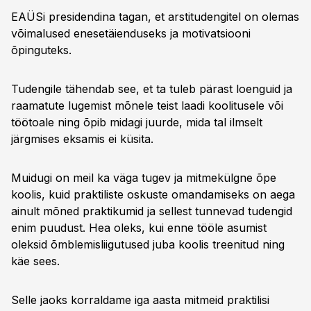
EAÜSi presidendina tagan, et arstitudengitel on olemas
võimalused enesetäienduseks ja motivatsiooni
õpinguteks.
Tudengile tähendab see, et ta tuleb pärast loenguid ja
raamatute lugemist mõnele teist laadi koolitusele või
töötoale ning õpib midagi juurde, mida tal ilmselt
järgmises eksamis ei küsita.
Muidugi on meil ka väga tugev ja mitmekülgne õpe
koolis, kuid praktiliste oskuste omandamiseks on aega
ainult mõned praktikumid ja sellest tunnevad tudengid
enim puudust. Hea oleks, kui enne tööle asumist
oleksid õmblemisliigutused juba koolis treenitud ning
käe sees.
Selle jaoks korraldame iga aasta mitmeid praktilisi