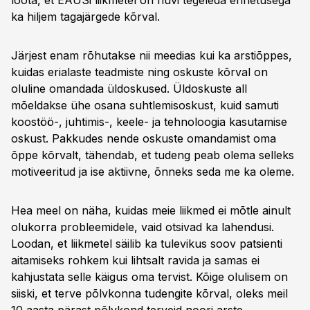
loota, et EAÜSi liikmetel on huvi tegeleda ennetusega
ka hiljem tagajärgede kõrval.
Järjest enam rõhutakse nii meedias kui ka arstiõppes,
kuidas erialaste teadmiste ning oskuste kõrval on
oluline omandada üldoskused. Üldoskuste all
mõeldakse ühe osana suhtlemisoskust, kuid samuti
koostöö-, juhtimis-, keele- ja tehnoloogia kasutamise
oskust. Pakkudes nende oskuste omandamist oma
õppe kõrvalt, tähendab, et tudeng peab olema selleks
motiveeritud ja ise aktiivne, õnneks seda me ka oleme.
Hea meel on näha, kuidas meie liikmed ei mõtle ainult
olukorra probleemidele, vaid otsivad ka lahendusi.
Loodan, et liikmetel säilib ka tulevikus soov patsienti
aitamiseks rohkem kui lihtsalt ravida ja samas ei
kahjustata selle käigus oma tervist. Kõige olulisem on
siiski, et terve põlvkonna tudengite kõrval, oleks meil