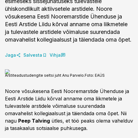
esimeseks sissejuhatuseks tulevastele
ühiskondlikult aktiivsetele arstidele. Noore
võsukesena Eesti Nooremarstide Ühenduse ja
Eesti Arstide Liidu kõrval anname oma liikmetele
ja tulevastele arstidele võimaluse suurendada
omavahelist kollegiaalsust ja täiendada oma õpet.
Jaga
Salvesta
Vihja
Arstiteadustudengite seltsi juht Anu Parvelo.
Foto:
EAÜS
Noore võsukesena Eesti Nooremarstide Ühenduse ja
Eesti Arstide Liidu kõrval anname oma liikmetele ja
tulevastele arstidele võimaluse suurendada
omavahelist kollegiaalsust ja täiendada oma õpet. Nii
nagu
Peep Talving
ütles, et töö peaks olema vahelduv
ja tasakaalus sotsiaalse puhkusega.