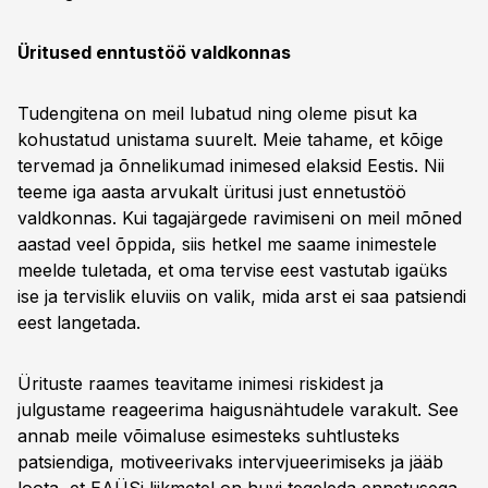
Üritused enntustöö valdkonnas
Tudengitena on meil lubatud ning oleme pisut ka
kohustatud unistama suurelt. Meie tahame, et kõige
tervemad ja õnnelikumad inimesed elaksid Eestis. Nii
teeme iga aasta arvukalt üritusi just ennetustöö
valdkonnas. Kui tagajärgede ravimiseni on meil mõned
aastad veel õppida, siis hetkel me saame inimestele
meelde tuletada, et oma tervise eest vastutab igaüks
ise ja tervislik eluviis on valik, mida arst ei saa patsiendi
eest langetada.
Ürituste raames teavitame inimesi riskidest ja
julgustame reageerima haigusnähtudele varakult. See
annab meile võimaluse esimesteks suhtlusteks
patsiendiga, motiveerivaks intervjueerimiseks ja jääb