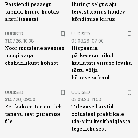
Patsiendi peaaegu
Uuring: selgus aju
tapnud kirurg kaotas
tervist korras hoidev
arstilitsentsi
kõndimise kiirus
UUDISED
UUDISED
31.07.26, 10:38
03.08.26, 07:00
Noor rootslane avastas
Hispaania
puugi väga
päikeserannikul
ebaharilikust kohast
kuulutati viiruse leviku
tõttu välja
häireseisukord
UUDISED
UUDISED
31.07.26, 09:00
03.08.26, 11:00
Eetikakomitee arutleb
Tulevased arstid
tänavu ravi piiramise
ootustest praktikale
üle
Ida-Viru keskhaiglas ja
tegelikkusest