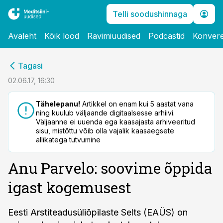
Telli soodushinnaga
Avaleht
Kõik lood
Ravimiuudised
Podcastid
Konvere
cebook
cebook
Tagasi
Twitter)
Twitter)
02.06.17, 16:30
kedIn
kedIn
Tähelepanu!
Artikkel on enam kui 5 aastat vana
ning kuulub väljaande digitaalsesse arhiivi.
ail
ail
Väljaanne ei uuenda ega kaasajasta arhiveeritud
sisu, mistõttu võib olla vajalik kaasaegsete
k
k
allikatega tutvumine
Anu Parvelo: soovime õppida
igast kogemusest
Eesti Arstiteadusüliõpilaste Selts (EAÜS) on