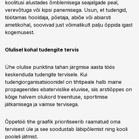
koolitusi alustades õmblemisega seajalgade peal,
verevõtuga või kipsi panemisega. Usun, et tudengid,
töötamas hooldaja, põetaja, abiõe või abiarsti
ametikohal, soovivad just võimalikult palju õppida igast
kogemusest.
Olulisel kohal tudengite tervis
Ühe olulise punktina tahan järgmise aasta töös
keskenduda tudengite tervisele. Kui
tudengiorganisatsioonidel on tihtipeale halb maine
propageerides ebatervislike eluviise, siis arstiõppes on
kõige halvem olukord treenituse, sportimise
jätkamisega ja vaimse tervisega.
Õppetöö tihe graafik prioritiseerib raamatuid oma
tervisest üle ja see soodustab läbipõlemist ning kooli
pooleli jätmist.