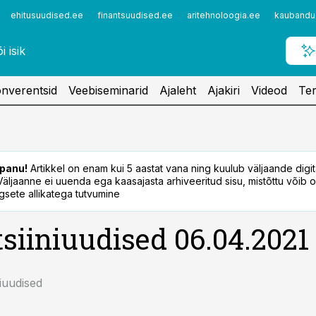
ehitusuudised.ee
finantsuudised.ee
aritehnoloogia.ee
kaubandu
nverentsid
Veebiseminarid
Ajaleht
Ajakiri
Videod
Ter
panu!
Artikkel on enam kui 5 aastat vana ning kuulub väljaande digi
. Väljaanne ei uuenda ega kaasajasta arhiveeritud sisu, mistõttu võib ol
sete allikatega tutvumine
siiniuudised 06.04.2021
niuudised