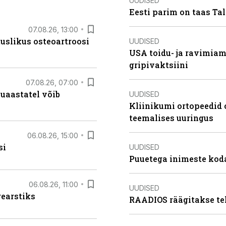
UUDISED
Eesti parim on taas Tal
07.08.26, 13:00
tuslikus osteoartroosi
UUDISED
USA toidu- ja ravimia
gripivaktsiini
07.08.26, 07:00
uaastatel võib
UUDISED
Kliinikumi ortopeedid 
teemalises uuringus
06.08.26, 15:00
si
UUDISED
Puuetega inimeste koda
06.08.26, 11:00
UUDISED
rearstiks
RAADIOS räägitakse te