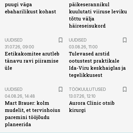
puugi väga
päikeserannikul
ebaharilikust kohast
kuulutati viiruse leviku
tõttu välja
häireseisukord
UUDISED
UUDISED
31.07.26, 09:00
03.08.26, 11:00
Eetikakomitee arutleb
Tulevased arstid
tänavu ravi piiramise
ootustest praktikale
üle
Ida-Viru keskhaiglas ja
tegelikkusest
ST
UUDISED
TÖÖKUULUTUSED
04.08.26, 14:48
13.07.26, 12:10
Mart Brauer: kolm
Aurora Clinic otsib
mudelit, et tervishoius
kirurgi
paremini tööjõudu
planeerida