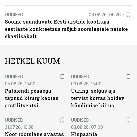
UUDISED
06.08.26, 09:26
Soome suunduvate Eesti arstide koolitaja:
eestlaste konkreetsus mõjub soomlastele natuke
ebaviisakalt
HETKEL KUUM
UUDISED
UUDISED
05.08.26, 15:00
03.08.26, 15:00
Patsiendi peaaegu
Uuring: selgus aju
tapnud kirurg kaotas
tervist korras hoidev
arstilitsentsi
kõndimise kiirus
UUDISED
UUDISED
31.07.26, 10:38
03.08.26, 07:00
Noor rootslane avastas
Hispaania