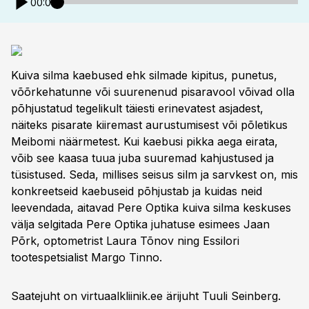
00:00
Kuiva silma kaebused ehk silmade kipitus, punetus,
võõrkehatunne või suurenenud pisaravool võivad olla
põhjustatud tegelikult täiesti erinevatest asjadest,
näiteks pisarate kiiremast aurustumisest või põletikus
Meibomi näärmetest. Kui kaebusi pikka aega eirata,
võib see kaasa tuua juba suuremad kahjustused ja
tüsistused. Seda, millises seisus silm ja sarvkest on, mis
konkreetseid kaebuseid põhjustab ja kuidas neid
leevendada, aitavad Pere Optika kuiva silma keskuses
välja selgitada Pere Optika juhatuse esimees Jaan
Põrk, optometrist Laura Tõnov ning Essilori
tootespetsialist Margo Tinno.
Saatejuht on virtuaalkliinik.ee ärijuht Tuuli Seinberg.