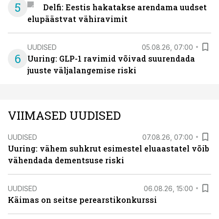
5
Delfi: Eestis hakatakse arendama uudset
elupäästvat vähiravimit
UUDISED
05.08.26, 07:00
6
Uuring: GLP-1 ravimid võivad suurendada
juuste väljalangemise riski
VIIMASED UUDISED
UUDISED
07.08.26, 07:00
Uuring: vähem suhkrut esimestel eluaastatel võib
vähendada dementsuse riski
UUDISED
06.08.26, 15:00
Käimas on seitse perearstikonkurssi