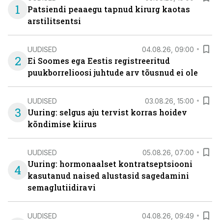
1
Patsiendi peaaegu tapnud kirurg kaotas
arstilitsentsi
UUDISED
04.08.26, 09:00
2
Ei Soomes ega Eestis registreeritud
puukborrelioosi juhtude arv tõusnud ei ole
UUDISED
03.08.26, 15:00
3
Uuring: selgus aju tervist korras hoidev
kõndimise kiirus
UUDISED
05.08.26, 07:00
Uuring: hormonaalset kontratseptsiooni
4
kasutanud naised alustasid sagedamini
semaglutiidiravi
UUDISED
04.08.26, 09:49