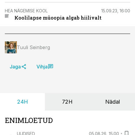
HEA NÄGEMISE KOOL
15.09.23, 16:00
Koolilapse müoopia algab hiilivalt
Tuuli Seinberg
Jaga
Vihja
24H
72H
Nädal
ENIMLOETUD
UUDISED
05.08.26, 15:00