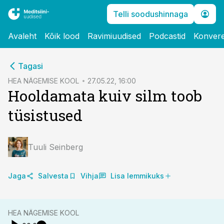
Telli soodushinnaga
Avaleht
Kõik lood
Ravimiuudised
Podcastid
Konvere
cebook
cebook
Tagasi
Twitter)
Twitter)
HEA NÄGEMISE KOOL
27.05.22, 16:00
Hooldamata kuiv silm toob
kedIn
kedIn
tüsistused
ail
ail
k
k
Tuuli Seinberg
Jaga
Salvesta
Vihja
Lisa lemmikuks
HEA NÄGEMISE KOOL