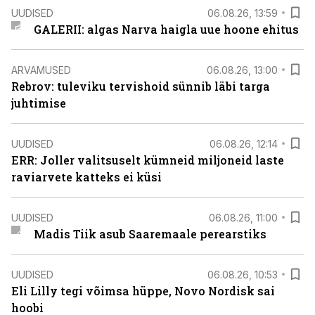
UUDISED
06.08.26, 13:59
GALERII: algas Narva haigla uue hoone ehitus
ARVAMUSED
06.08.26, 13:00
Rebrov: tuleviku tervishoid sünnib läbi targa
juhtimise
UUDISED
06.08.26, 12:14
ERR: Joller valitsuselt kümneid miljoneid laste
raviarvete katteks ei küsi
UUDISED
06.08.26, 11:00
Madis Tiik asub Saaremaale perearstiks
UUDISED
06.08.26, 10:53
Eli Lilly tegi võimsa hüppe, Novo Nordisk sai
hoobi