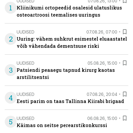
UUDISED
07.08.26, 13:00
1
Kliinikumi ortopeedid osalesid ulatuslikus
osteoartroosi teemalises uuringus
UUDISED
07.08.26, 07:00
2
Uuring: vähem suhkrut esimestel eluaastatel
võib vähendada dementsuse riski
UUDISED
05.08.26, 15:00
3
Patsiendi peaaegu tapnud kirurg kaotas
arstilitsentsi
UUDISED
07.08.26, 20:04
4
Eesti parim on taas Tallinna Kiirabi brigaad
UUDISED
06.08.26, 15:00
5
Käimas on seitse perearstikonkurssi