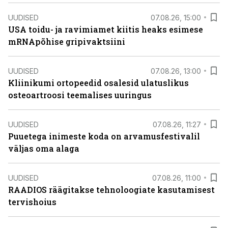
UUDISED
07.08.26, 15:00
USA toidu- ja ravimiamet kiitis heaks esimese
mRNApõhise gripivaktsiini
UUDISED
07.08.26, 13:00
Kliinikumi ortopeedid osalesid ulatuslikus
osteoartroosi teemalises uuringus
UUDISED
07.08.26, 11:27
Puuetega inimeste koda on arvamusfestivalil
väljas oma alaga
UUDISED
07.08.26, 11:00
RAADIOS räägitakse tehnoloogiate kasutamisest
tervishoius