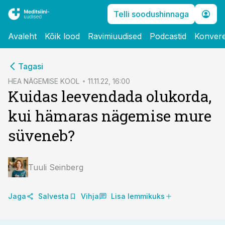
Telli soodushinnaga
Avaleht
Kõik lood
Ravimiuudised
Podcastid
Konvere
cebook
cebook
Tagasi
Twitter)
Twitter)
HEA NÄGEMISE KOOL
11.11.22, 16:00
Kuidas leevendada olukorda,
kedIn
kedIn
kui hämaras nägemise mure
ail
ail
süveneb?
k
k
Tuuli Seinberg
Jaga
Salvesta
Vihja
Lisa lemmikuks