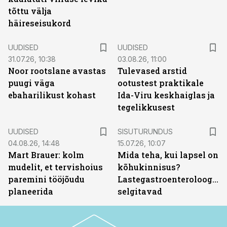
tõttu välja
häireseisukord
UUDISED
UUDISED
31.07.26, 10:38
03.08.26, 11:00
Noor rootslane avastas
Tulevased arstid
puugi väga
ootustest praktikale
ebaharilikust kohast
Ida-Viru keskhaiglas ja
tegelikkusest
ST
UUDISED
SISUTURUNDUS
04.08.26, 14:48
15.07.26, 10:07
Mart Brauer: kolm
Mida teha, kui lapsel on
mudelit, et tervishoius
kõhukinnisus?
paremini tööjõudu
Lastegastroenteroloogid
planeerida
selgitavad