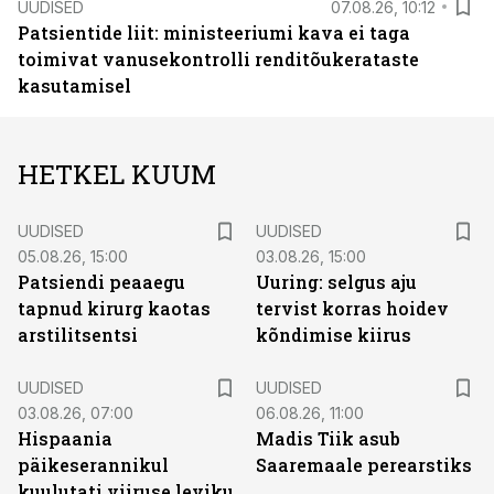
UUDISED
07.08.26, 10:12
Patsientide liit: ministeeriumi kava ei taga
toimivat vanusekontrolli renditõukerataste
kasutamisel
HETKEL KUUM
UUDISED
UUDISED
05.08.26, 15:00
03.08.26, 15:00
Patsiendi peaaegu
Uuring: selgus aju
tapnud kirurg kaotas
tervist korras hoidev
arstilitsentsi
kõndimise kiirus
UUDISED
UUDISED
03.08.26, 07:00
06.08.26, 11:00
Hispaania
Madis Tiik asub
päikeserannikul
Saaremaale perearstiks
kuulutati viiruse leviku