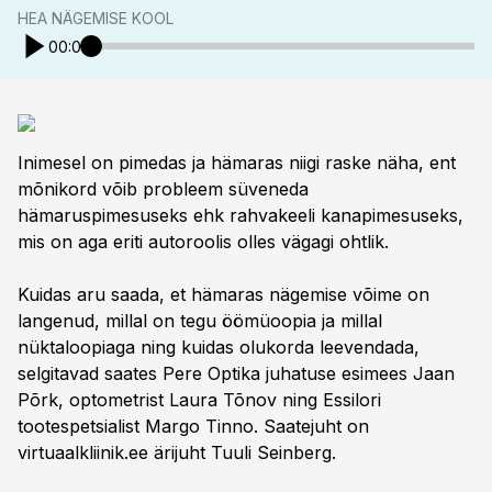
HEA NÄGEMISE KOOL
00:00
Inimesel on pimedas ja hämaras niigi raske näha, ent
mõnikord võib probleem süveneda
hämaruspimesuseks ehk rahvakeeli kanapimesuseks,
mis on aga eriti autoroolis olles vägagi ohtlik.
Kuidas aru saada, et hämaras nägemise võime on
langenud, millal on tegu öömüoopia ja millal
nüktaloopiaga ning kuidas olukorda leevendada,
selgitavad saates Pere Optika juhatuse esimees Jaan
Põrk, optometrist Laura Tõnov ning Essilori
tootespetsialist Margo Tinno. Saatejuht on
virtuaalkliinik.ee ärijuht Tuuli Seinberg.