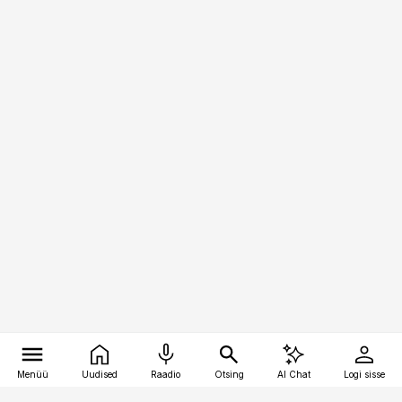
Menüü
Uudised
Raadio
Otsing
AI Chat
Logi sisse