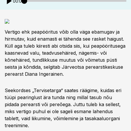
00:00
Vertigo ehk peapööritus võib olla väga ebamugav ja
hirmutav, kuid enamasti ei tähenda see rasket haigust.
Küll aga tuleb kiiresti abi otsida siis, kui peapööritusega
kaasnevad valu, teadvusehäired, nägemis- või
kõnehäired, tundlikkuse muutus või võimetus püsti
seista ja kõndida, selgitab Järveotsa perearstikeskuse
perearst Diana Ingerainen.
Seekordses „Tervisetarga“ saates räägime, kuidas eri
tüüpi pearinglust ära tunda ning millal tasub nõu
pidada perearsti või pereõega. Juttu tuleb ka sellest,
miks vertigo puhul ei ole sageli esmane lahendus
tablett, vaid liikumine, võimlemine ja tasakaaluorgani
treenimine.