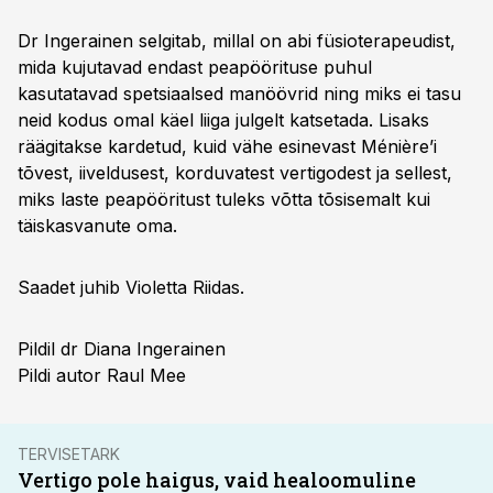
Dr Ingerainen selgitab, millal on abi füsioterapeudist,
mida kujutavad endast peapöörituse puhul
kasutatavad spetsiaalsed manöövrid ning miks ei tasu
neid kodus omal käel liiga julgelt katsetada. Lisaks
räägitakse kardetud, kuid vähe esinevast Ménière’i
tõvest, iiveldusest, korduvatest vertigodest ja sellest,
miks laste peapööritust tuleks võtta tõsisemalt kui
täiskasvanute oma.
Saadet juhib Violetta Riidas.
Pildil dr Diana Ingerainen
Pildi autor Raul Mee
TERVISETARK
Vertigo pole haigus, vaid healoomuline