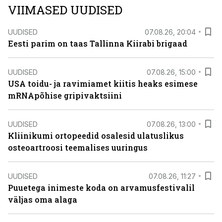
VIIMASED UUDISED
UUDISED
07.08.26, 20:04
Eesti parim on taas Tallinna Kiirabi brigaad
UUDISED
07.08.26, 15:00
USA toidu- ja ravimiamet kiitis heaks esimese
mRNApõhise gripivaktsiini
UUDISED
07.08.26, 13:00
Kliinikumi ortopeedid osalesid ulatuslikus
osteoartroosi teemalises uuringus
UUDISED
07.08.26, 11:27
Puuetega inimeste koda on arvamusfestivalil
väljas oma alaga