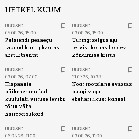
HETKEL KUUM
UUDISED
UUDISED
05.08.26, 15:00
03.08.26, 15:00
Patsiendi peaaegu
Uuring: selgus aju
tapnud kirurg kaotas
tervist korras hoidev
arstilitsentsi
kõndimise kiirus
UUDISED
UUDISED
03.08.26, 07:00
31.07.26, 10:38
Hispaania
Noor rootslane avastas
päikeserannikul
puugi väga
kuulutati viiruse leviku
ebaharilikust kohast
tõttu välja
häireseisukord
UUDISED
UUDISED
06.08.26, 11:00
03.08.26, 11:00