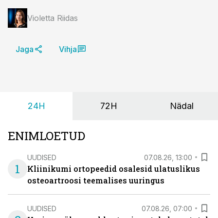
Violetta Riidas
Jaga
Vihja
24H
72H
Nädal
ENIMLOETUD
UUDISED
07.08.26, 13:00
1
Kliinikumi ortopeedid osalesid ulatuslikus
osteoartroosi teemalises uuringus
UUDISED
07.08.26, 07:00