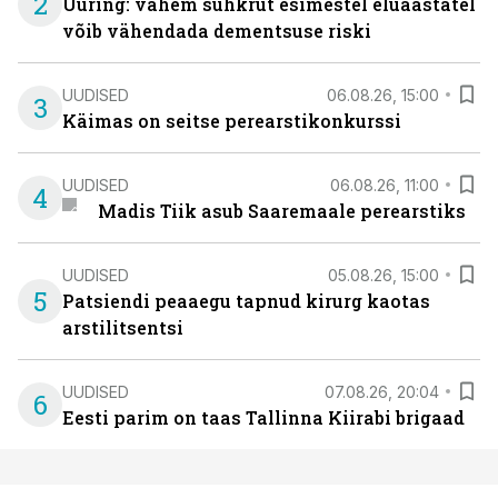
2
Uuring: vähem suhkrut esimestel eluaastatel
võib vähendada dementsuse riski
UUDISED
06.08.26, 15:00
3
Käimas on seitse perearstikonkurssi
UUDISED
06.08.26, 11:00
4
Madis Tiik asub Saaremaale perearstiks
UUDISED
05.08.26, 15:00
5
Patsiendi peaaegu tapnud kirurg kaotas
arstilitsentsi
UUDISED
07.08.26, 20:04
6
Eesti parim on taas Tallinna Kiirabi brigaad