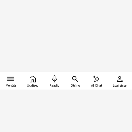
Menüü
Uudised
Raadio
Otsing
AI Chat
Logi sisse
Vana-Lõuna 39/1, 19094 Tallinn
(+372) 667 0111
meditsiiniuudised@aripaev.ee