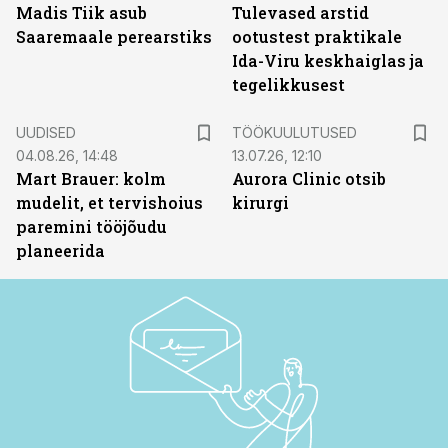
Madis Tiik asub
Tulevased arstid
Saaremaale perearstiks
ootustest praktikale
Ida-Viru keskhaiglas ja
tegelikkusest
ST
UUDISED
TÖÖKUULUTUSED
04.08.26, 14:48
13.07.26, 12:10
Mart Brauer: kolm
Aurora Clinic otsib
mudelit, et tervishoius
kirurgi
paremini tööjõudu
planeerida