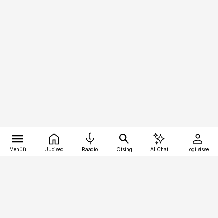
Menüü
Uudised
Raadio
Otsing
AI Chat
Logi sisse
Vana-Lõuna 39/1, 19094 Tallinn
(+372) 667 0111