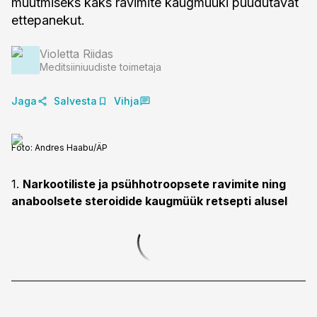
muutmiseks kaks ravimite kaugmüüki puudutavat
ettepanekut.
Violetta Riidas
Meditsiiniuudiste toimetaja
Jaga
Salvesta
Vihja
Foto:
Andres Haabu/ÄP
1.
Narkootiliste ja psühhotroopsete ravimite ning
anaboolsete steroidide kaugmüük retsepti alusel