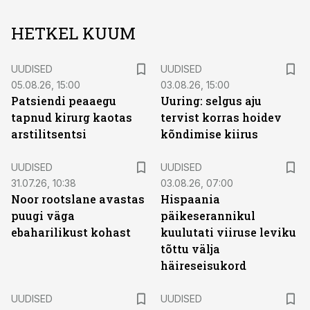
HETKEL KUUM
UUDISED
UUDISED
05.08.26, 15:00
03.08.26, 15:00
Patsiendi peaaegu
Uuring: selgus aju
tapnud kirurg kaotas
tervist korras hoidev
arstilitsentsi
kõndimise kiirus
UUDISED
UUDISED
31.07.26, 10:38
03.08.26, 07:00
Noor rootslane avastas
Hispaania
puugi väga
päikeserannikul
ebaharilikust kohast
kuulutati viiruse leviku
tõttu välja
häireseisukord
UUDISED
UUDISED