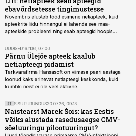
Liit: netiapteek seab apteegid
ebavõrdsetesse tingimustesse
Novembris alustab tööd esimene netiapteek, kuid
apteekrite liidu hinnangul ei lahenda see maa-
apteekide probleemi ning seab apteegid hoopis
ebavõrdsetesse konkurentsitingimustesse, kirjutas
ERR.
UUDISED
16.11.16, 07:00
Pärnu Ülejõe apteek kaalub
netiapteegi pidamist
Tarkvarafirma Hansasoft on viimase paari aastaga
loonud kaks erinevat netiapteegi keskkonda, kuid
kumbki neist ei ole veel aktiivne.
SISUTURUNDUS
30.07.26, 09:18
ST
Naistearst Marek Šois: kas Eestis
võiks alustada rasedusaegse CMV-
sõeluuringu pilootuuringut?
Uued tõendid varase primaarse CMV-infektsiooni