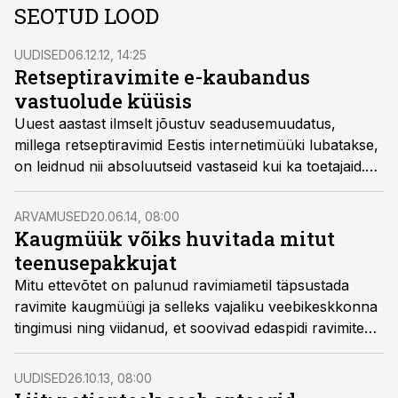
SEOTUD LOOD
UUDISED
06.12.12, 14:25
Retseptiravimite e-kaubandus
vastuolude küüsis
Uuest aastast ilmselt jõustuv seadusemuudatus,
millega retseptiravimid Eestis internetimüüki lubatakse,
on leidnud nii absoluutseid vastaseid kui ka toetajaid.
Viimased leiavad, et müügile tuleks seada praegu
planeeritust veelgi vähem piiranguid.
ARVAMUSED
20.06.14, 08:00
Kaugmüük võiks huvitada mitut
teenusepakkujat
Mitu ettevõtet on palunud ravimiametil täpsustada
ravimite kaugmüügi ja selleks vajaliku veebikeskkonna
tingimusi ning viidanud, et soovivad edaspidi ravimite
kaugmüügiga tegelema hakata. Ilmselt ollakse
äraootaval seisukohal.
UUDISED
26.10.13, 08:00