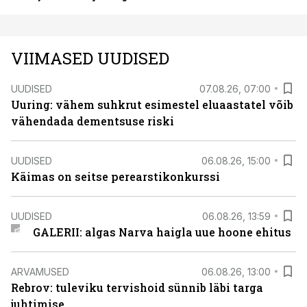
VIIMASED UUDISED
UUDISED
07.08.26, 07:00
Uuring: vähem suhkrut esimestel eluaastatel võib
vähendada dementsuse riski
UUDISED
06.08.26, 15:00
Käimas on seitse perearstikonkurssi
UUDISED
06.08.26, 13:59
GALERII: algas Narva haigla uue hoone ehitus
ARVAMUSED
06.08.26, 13:00
Rebrov: tuleviku tervishoid sünnib läbi targa
juhtimise