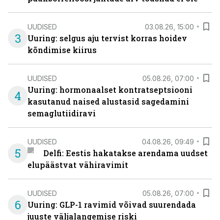
UUDISED
03.08.26, 15:00
3
Uuring: selgus aju tervist korras hoidev
kõndimise kiirus
UUDISED
05.08.26, 07:00
Uuring: hormonaalset kontratseptsiooni
4
kasutanud naised alustasid sagedamini
semaglutiidiravi
UUDISED
04.08.26, 09:49
5
Delfi: Eestis hakatakse arendama uudset
elupäästvat vähiravimit
UUDISED
05.08.26, 07:00
6
Uuring: GLP-1 ravimid võivad suurendada
juuste väljalangemise riski