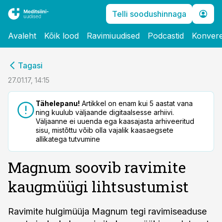
Telli soodushinnaga
Avaleht
Kõik lood
Ravimiuudised
Podcastid
Konvere
cebook
Tagasi
Twitter)
27.01.17, 14:15
kedIn
Tähelepanu!
Artikkel on enam kui 5 aastat vana
ning kuulub väljaande digitaalsesse arhiivi.
ail
Väljaanne ei uuenda ega kaasajasta arhiveeritud
sisu, mistõttu võib olla vajalik kaasaegsete
k
allikatega tutvumine
Magnum soovib ravimite
kaugmüügi lihtsustumist
Ravimite hulgimüüja Magnum tegi ravimiseaduse