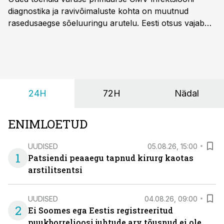
diagnostika ja ravivõimaluste kohta on muutnud
rasedusaegse sõeluuringu arutelu. Eesti otsus vajab
siiski kohalikke epidemioloogilisi andmeid ning
rasedusaegse ja vastsündinute sõeluuringu võrdlust,
kirjutab naistearst dr Marek Šois, kes on
spetsialiseerunud lootemeditsiinile.
24H
72H
Nädal
ENIMLOETUD
UUDISED
05.08.26, 15:00
1
Patsiendi peaaegu tapnud kirurg kaotas
arstilitsentsi
UUDISED
04.08.26, 09:00
2
Ei Soomes ega Eestis registreeritud
puukborrelioosi juhtude arv tõusnud ei ole