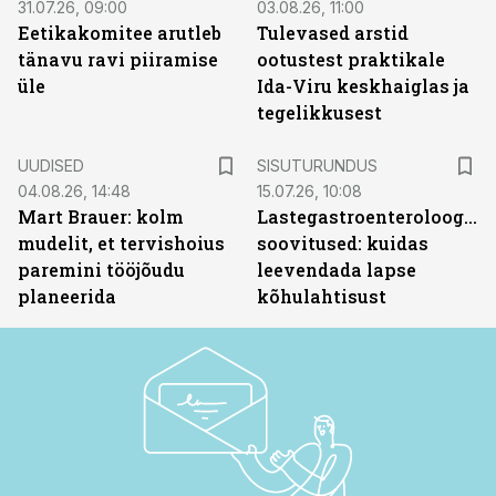
31.07.26, 09:00
03.08.26, 11:00
Eetikakomitee arutleb
Tulevased arstid
tänavu ravi piiramise
ootustest praktikale
üle
Ida-Viru keskhaiglas ja
tegelikkusest
ST
UUDISED
SISUTURUNDUS
04.08.26, 14:48
15.07.26, 10:08
Mart Brauer: kolm
Lastegastroenteroloogide
mudelit, et tervishoius
soovitused: kuidas
paremini tööjõudu
leevendada lapse
planeerida
kõhulahtisust