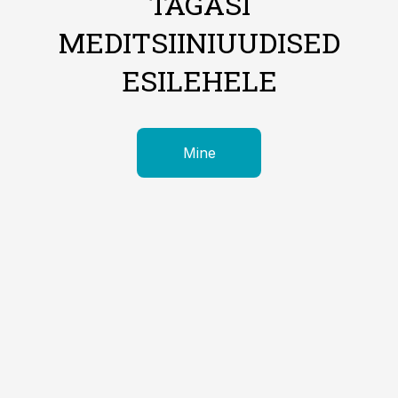
TAGASI
MEDITSIINIUUDISED
ESILEHELE
Mine