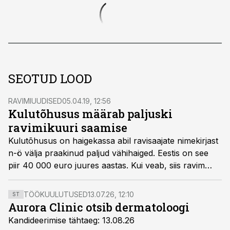
SEOTUD LOOD
RAVIMIUUDISED
05.04.19, 12:56
Kulutõhusus määrab paljuski
ravimikuuri saamise
Kulutõhusus on haigekassa abil ravisaajate nimekirjast
n-ö välja praakinud paljud vähihaiged. Eestis on see
piir 40 000 euro juures aastas. Kui veab, siis ravim
ikkagi haigeni jõuab.
TÖÖKUULUTUSED
13.07.26, 12:10
ST
Aurora Clinic otsib dermatoloogi
Kandideerimise tähtaeg: 13.08.26