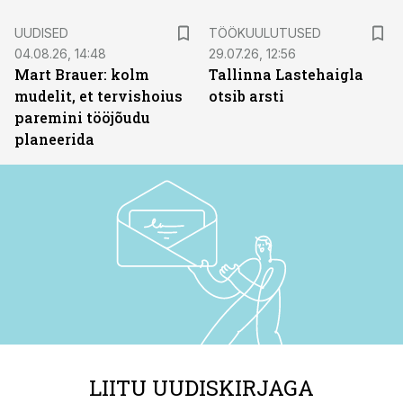
ST
UUDISED
TÖÖKUULUTUSED
04.08.26, 14:48
29.07.26, 12:56
Mart Brauer: kolm
Tallinna Lastehaigla
mudelit, et tervishoius
otsib arsti
paremini tööjõudu
planeerida
LIITU UUDISKIRJAGA