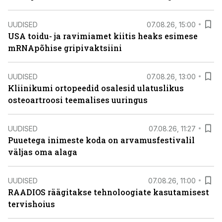
UUDISED
07.08.26, 15:00
USA toidu- ja ravimiamet kiitis heaks esimese
mRNApõhise gripivaktsiini
UUDISED
07.08.26, 13:00
Kliinikumi ortopeedid osalesid ulatuslikus
osteoartroosi teemalises uuringus
UUDISED
07.08.26, 11:27
Puuetega inimeste koda on arvamusfestivalil
väljas oma alaga
UUDISED
07.08.26, 11:00
RAADIOS räägitakse tehnoloogiate kasutamisest
tervishoius