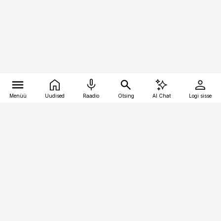
Menüü
Uudised
Raadio
Otsing
AI Chat
Logi sisse
Vana-Lõuna 39/1, 19094 Tallinn
(+372) 667 0111
meditsiiniuudised@aripaev.ee
Tellimisega seotud küsimused:
tellimiskeskus@aripaev.ee