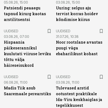
05.08.26, 15:00
03.08.26, 15:00
Patsiendi peaaegu
Uuring: selgus aju
tapnud kirurg kaotas
tervist korras hoidev
arstilitsentsi
kõndimise kiirus
UUDISED
UUDISED
03.08.26, 07:00
31.07.26, 10:38
Hispaania
Noor rootslane avastas
päikeserannikul
puugi väga
kuulutati viiruse leviku
ebaharilikust kohast
tõttu välja
häireseisukord
UUDISED
UUDISED
06.08.26, 11:00
03.08.26, 11:00
Madis Tiik asub
Tulevased arstid
Saaremaale perearstiks
ootustest praktikale
Ida-Viru keskhaiglas ja
tegelikkusest