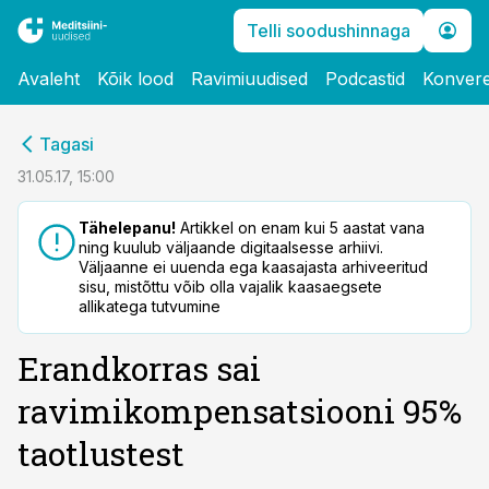
Telli soodushinnaga
Avaleht
Kõik lood
Ravimiuudised
Podcastid
Konvere
cebook
Tagasi
Twitter)
31.05.17, 15:00
kedIn
Tähelepanu!
Artikkel on enam kui 5 aastat vana
ning kuulub väljaande digitaalsesse arhiivi.
ail
Väljaanne ei uuenda ega kaasajasta arhiveeritud
sisu, mistõttu võib olla vajalik kaasaegsete
k
allikatega tutvumine
Erandkorras sai
ravimikompensatsiooni 95%
taotlustest