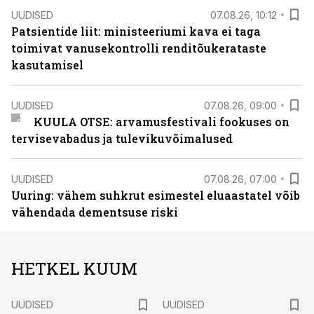
UUDISED
07.08.26, 10:12
Patsientide liit: ministeeriumi kava ei taga
toimivat vanusekontrolli renditõukerataste
kasutamisel
UUDISED
07.08.26, 09:00
KUULA OTSE: arvamusfestivali fookuses on
tervisevabadus ja tulevikuvõimalused
UUDISED
07.08.26, 07:00
Uuring: vähem suhkrut esimestel eluaastatel võib
vähendada dementsuse riski
HETKEL KUUM
UUDISED
UUDISED