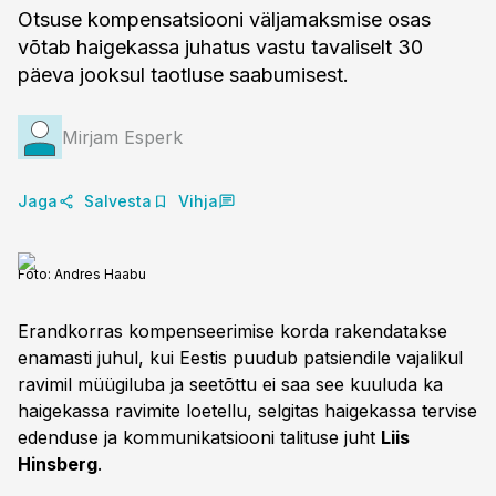
Otsuse kompensatsiooni väljamaksmise osas
võtab haigekassa juhatus vastu tavaliselt 30
päeva jooksul taotluse saabumisest.
Mirjam Esperk
Jaga
Salvesta
Vihja
Foto:
Andres Haabu
Erandkorras kompenseerimise korda rakendatakse
enamasti juhul, kui Eestis puudub patsiendile vajalikul
ravimil müügiluba ja seetõttu ei saa see kuuluda ka
haigekassa ravimite loetellu, selgitas haigekassa tervise
edenduse ja kommunikatsiooni talituse juht
Liis
Hinsberg
.