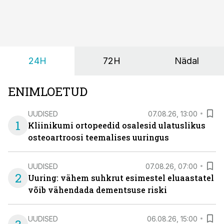
24H
72H
Nädal
ENIMLOETUD
UUDISED
07.08.26, 13:00
1
Kliinikumi ortopeedid osalesid ulatuslikus
osteoartroosi teemalises uuringus
UUDISED
07.08.26, 07:00
2
Uuring: vähem suhkrut esimestel eluaastatel
võib vähendada dementsuse riski
UUDISED
06.08.26, 15:00