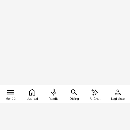
Menüü
Uudised
Raadio
Otsing
AI Chat
Logi sisse
Vana-Lõuna 39/1, 19094 Tallinn