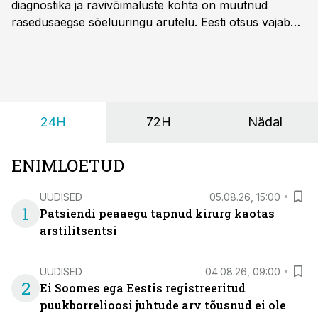
diagnostika ja ravivõimaluste kohta on muutnud
rasedusaegse sõeluuringu arutelu. Eesti otsus vajab
siiski kohalikke epidemioloogilisi andmeid ning
rasedusaegse ja vastsündinute sõeluuringu võrdlust,
kirjutab naistearst dr Marek Šois, kes on
spetsialiseerunud lootemeditsiinile.
24H
72H
Nädal
ENIMLOETUD
UUDISED
05.08.26, 15:00
1
Patsiendi peaaegu tapnud kirurg kaotas
arstilitsentsi
UUDISED
04.08.26, 09:00
2
Ei Soomes ega Eestis registreeritud
puukborrelioosi juhtude arv tõusnud ei ole