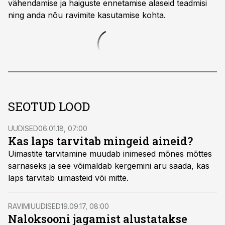
vähendamise ja haiguste ennetamise alaseid teadmisi
ning anda nõu ravimite kasutamise kohta.
SEOTUD LOOD
UUDISED
06.01.18, 07:00
Kas laps tarvitab mingeid aineid?
Uimastite tarvitamine muudab inimesed mõnes mõttes
sarnaseks ja see võimaldab kergemini aru saada, kas
laps tarvitab uimasteid või mitte.
RAVIMIUUDISED
19.09.17, 08:00
Naloksooni jagamist alustatakse