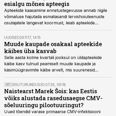
esialgu mõnes apteegis
Apteekide kaasamine ennetustegevusse annab riigile
võimaluse hajutada esmatasandi tervishoiuteenuste
osutajatele langevat koormust, leiab apteekide
ühenduse juhatuse liige Kristiina Sepp.
UUDISED
29.11.17, 14:15
Muude kaupade osakaal apteekide
käibes üha kasvab
Selle aasta kolme kvartali jooksul on üldapteekide
käibe kasv tulnud peamiselt muude kaupade ja
käsimüügiravimite käibe arvelt, mis suurenesid
kolmandas kvartalis mullusega võrreldes vastavalt
10,6% ja 5,1%.
SISUTURUNDUS
30.07.26, 09:18
ST
Naistearst Marek Šois: kas Eestis
võiks alustada rasedusaegse CMV-
sõeluuringu pilootuuringut?
Uued tõendid varase primaarse CMV-infektsiooni