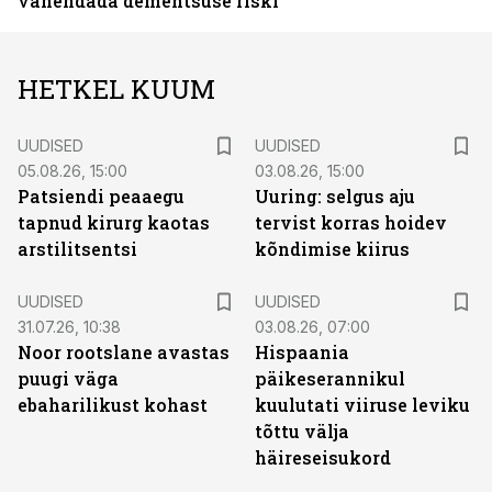
vähendada dementsuse riski
HETKEL KUUM
UUDISED
UUDISED
05.08.26, 15:00
03.08.26, 15:00
Patsiendi peaaegu
Uuring: selgus aju
tapnud kirurg kaotas
tervist korras hoidev
arstilitsentsi
kõndimise kiirus
UUDISED
UUDISED
31.07.26, 10:38
03.08.26, 07:00
Noor rootslane avastas
Hispaania
puugi väga
päikeserannikul
ebaharilikust kohast
kuulutati viiruse leviku
tõttu välja
häireseisukord