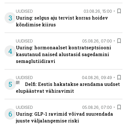
UUDISED
03.08.26, 15:00
3
Uuring: selgus aju tervist korras hoidev
kõndimise kiirus
UUDISED
05.08.26, 07:00
Uuring: hormonaalset kontratseptsiooni
4
kasutanud naised alustasid sagedamini
semaglutiidiravi
UUDISED
04.08.26, 09:49
5
Delfi: Eestis hakatakse arendama uudset
elupäästvat vähiravimit
UUDISED
05.08.26, 07:00
6
Uuring: GLP-1 ravimid võivad suurendada
juuste väljalangemise riski