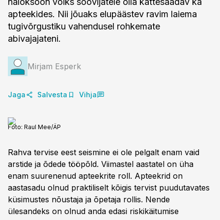
naloksoon võiks soovijatele olla kättesaadav ka
apteekides. Nii jõuaks elupäästev ravim laiema
tugivõrgustiku vahendusel rohkemate
abivajajateni.
Mirjam Esperk
Jaga
Salvesta
Vihja
Foto:
Raul Mee/ÄP
Rahva tervise eest seismine ei ole pelgalt enam vaid
arstide ja õdede tööpõld. Viimastel aastatel on üha
enam suurenenud apteekrite roll. Apteekrid on
aastasadu olnud praktiliselt kõigis tervist puudutavates
küsimustes nõustaja ja õpetaja rollis. Nende
ülesandeks on olnud anda edasi riskikäitumise