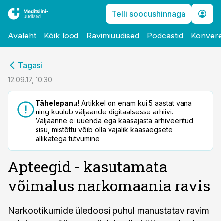
Telli soodushinnaga
Avaleht
Kõik lood
Ravimiuudised
Podcastid
Konvere
cebook
Tagasi
Twitter)
12.09.17, 10:30
kedIn
Tähelepanu!
Artikkel on enam kui 5 aastat vana
ning kuulub väljaande digitaalsesse arhiivi.
ail
Väljaanne ei uuenda ega kaasajasta arhiveeritud
sisu, mistõttu võib olla vajalik kaasaegsete
k
allikatega tutvumine
Apteegid - kasutamata
võimalus narkomaania ravis
Narkootikumide üledoosi puhul manustatav ravim