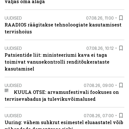
väljas oma alaga
UUDISED
07.08.26, 11:00
RAADIOS räägitakse tehnoloogiate kasutamisest
tervishoius
UUDISED
07.08.26, 10:12
Patsientide liit: ministeeriumi kava ei taga
toimivat vanusekontrolli renditõukerataste
kasutamisel
UUDISED
07.08.26, 09:00
KUULA OTSE: arvamusfestivali fookuses on
tervisevabadus ja tulevikuvõimalused
UUDISED
07.08.26, 07:00
Uuring: vähem suhkrut esimestel eluaastatel võib