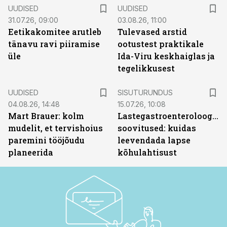
UUDISED
UUDISED
31.07.26, 09:00
03.08.26, 11:00
Eetikakomitee arutleb
Tulevased arstid
tänavu ravi piiramise
ootustest praktikale
üle
Ida-Viru keskhaiglas ja
tegelikkusest
ST
UUDISED
SISUTURUNDUS
04.08.26, 14:48
15.07.26, 10:08
Mart Brauer: kolm
Lastegastroenteroloogide
mudelit, et tervishoius
soovitused: kuidas
paremini tööjõudu
leevendada lapse
planeerida
kõhulahtisust