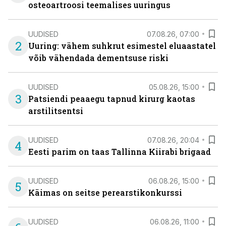
osteoartroosi teemalises uuringus
UUDISED
07.08.26, 07:00
2
Uuring: vähem suhkrut esimestel eluaastatel
võib vähendada dementsuse riski
UUDISED
05.08.26, 15:00
3
Patsiendi peaaegu tapnud kirurg kaotas
arstilitsentsi
UUDISED
07.08.26, 20:04
4
Eesti parim on taas Tallinna Kiirabi brigaad
UUDISED
06.08.26, 15:00
5
Käimas on seitse perearstikonkurssi
UUDISED
06.08.26, 11:00