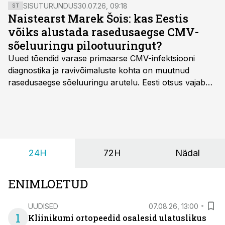
SISUTURUNDUS
30.07.26, 09:18
ST
Naistearst Marek Šois: kas Eestis
võiks alustada rasedusaegse CMV-
sõeluuringu pilootuuringut?
Uued tõendid varase primaarse CMV-infektsiooni
diagnostika ja ravivõimaluste kohta on muutnud
rasedusaegse sõeluuringu arutelu. Eesti otsus vajab
siiski kohalikke epidemioloogilisi andmeid ning
rasedusaegse ja vastsündinute sõeluuringu võrdlust,
kirjutab naistearst dr Marek Šois, kes on
spetsialiseerunud lootemeditsiinile.
24H
72H
Nädal
ENIMLOETUD
UUDISED
07.08.26, 13:00
1
Kliinikumi ortopeedid osalesid ulatuslikus