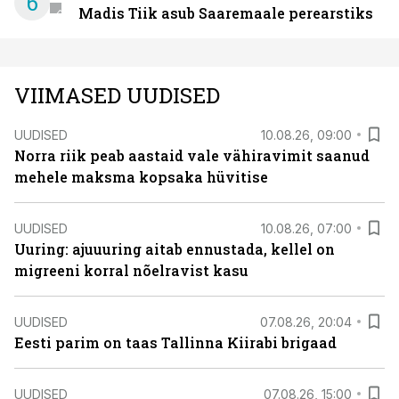
6
Madis Tiik asub Saaremaale perearstiks
VIIMASED UUDISED
UUDISED
10.08.26, 09:00
Norra riik peab aastaid vale vähiravimit saanud
mehele maksma kopsaka hüvitise
UUDISED
10.08.26, 07:00
Uuring: ajuuuring aitab ennustada, kellel on
migreeni korral nõelravist kasu
UUDISED
07.08.26, 20:04
Eesti parim on taas Tallinna Kiirabi brigaad
UUDISED
07.08.26, 15:00