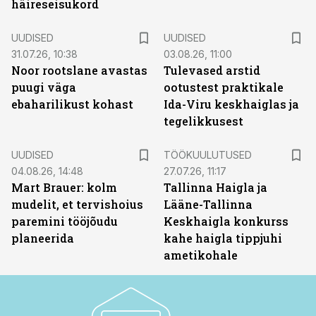
häireseisukord
UUDISED
UUDISED
31.07.26, 10:38
03.08.26, 11:00
Noor rootslane avastas
Tulevased arstid
puugi väga
ootustest praktikale
ebaharilikust kohast
Ida-Viru keskhaiglas ja
tegelikkusest
ST
UUDISED
TÖÖKUULUTUSED
04.08.26, 14:48
27.07.26, 11:17
Mart Brauer: kolm
Tallinna Haigla ja
mudelit, et tervishoius
Lääne-Tallinna
paremini tööjõudu
Keskhaigla konkurss
planeerida
kahe haigla tippjuhi
ametikohale