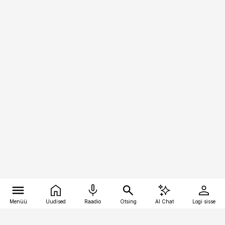
Menüü
Uudised
Raadio
Otsing
AI Chat
Logi sisse