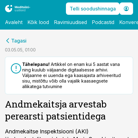
Telli soodushinnaga
Avaleht
Kõik lood
Ravimiuudised
Podcastid
Konvere
cebook
Tagasi
Twitter)
03.05.05, 01:00
kedIn
Tähelepanu!
Artikkel on enam kui 5 aastat vana
ning kuulub väljaande digitaalsesse arhiivi.
ail
Väljaanne ei uuenda ega kaasajasta arhiveeritud
sisu, mistõttu võib olla vajalik kaasaegsete
k
allikatega tutvumine
Andmekaitsja arvestab
perearsti patsientidega
Andmekaitse Inspektsiooni (AKI)