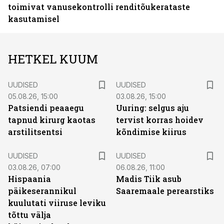
toimivat vanusekontrolli renditõukerataste
kasutamisel
HETKEL KUUM
UUDISED
UUDISED
05.08.26, 15:00
03.08.26, 15:00
Patsiendi peaaegu
Uuring: selgus aju
tapnud kirurg kaotas
tervist korras hoidev
arstilitsentsi
kõndimise kiirus
UUDISED
UUDISED
03.08.26, 07:00
06.08.26, 11:00
Hispaania
Madis Tiik asub
päikeserannikul
Saaremaale perearstiks
kuulutati viiruse leviku
tõttu välja