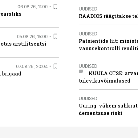
06.08.26, 11:00
UUDISED
rearstiks
RAADIOS räägitakse te
UUDISED
05.08.26, 15:00
Patsientide liit: minis
otas arstilitsentsi
vanusekontrolli rendi
UUDISED
07.08.26, 20:04
KUULA OTSE: arvamu
i brigaad
tulevikuvõimalused
UUDISED
Uuring: vähem suhkrut
dementsuse riski