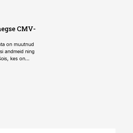
saegse CMV-
ohta on muutnud
isi andmeid ning
Šois, kes on