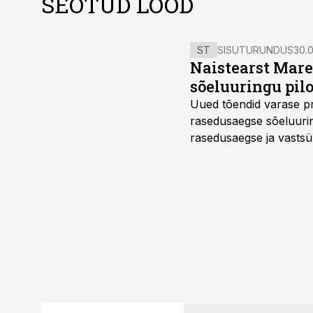
SEOTUD LOOD
ST
SISUTURUNDUS
30.0
Naistearst Mare
sõeluuringu pil
Uued tõendid varase pr
rasedusaegse sõeluuring
rasedusaegse ja vastsün
spetsialiseerunud lootem