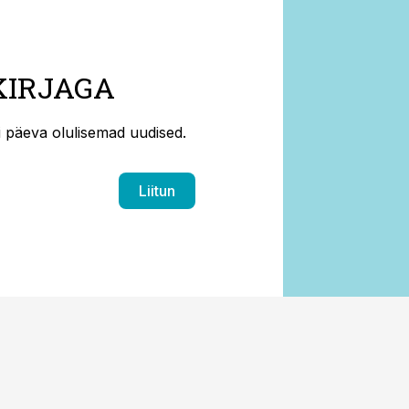
KIRJAGA
ti päeva olulisemad uudised.
Liitun