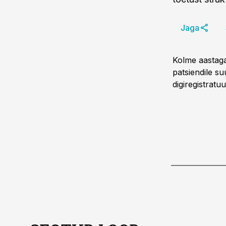
Jaga
Kolme aastaga
patsiendile suu
digiregistratuu