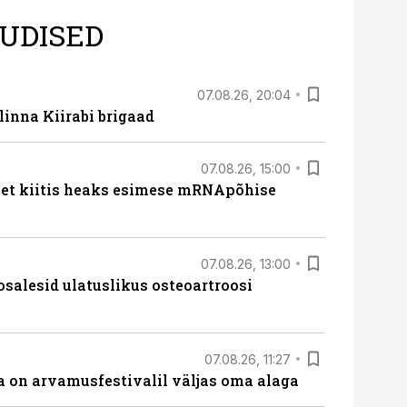
UDISED
07.08.26, 20:04
linna Kiirabi brigaad
07.08.26, 15:00
met kiitis heaks esimese mRNApõhise
07.08.26, 13:00
osalesid ulatuslikus osteoartroosi
07.08.26, 11:27
 on arvamusfestivalil väljas oma alaga