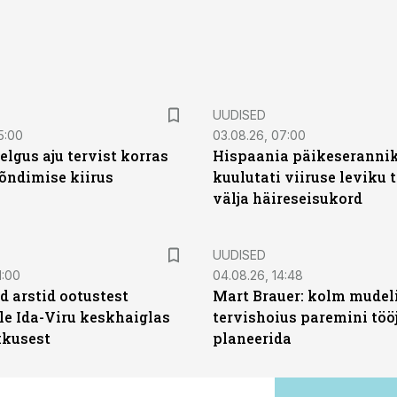
UUDISED
5:00
03.08.26, 07:00
elgus aju tervist korras
Hispaania päikeseranni
õndimise kiirus
kuulutati viiruse leviku 
välja häireseisukord
UUDISED
1:00
04.08.26, 14:48
d arstid ootustest
Mart Brauer: kolm mudeli
le Ida-Viru keskhaiglas
tervishoius paremini töö
kkusest
planeerida