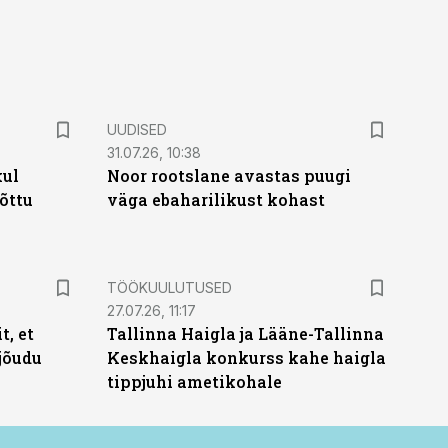
UUDISED
31.07.26, 10:38
kul
Noor rootslane avastas puugi
tõttu
väga ebaharilikust kohast
ST
TÖÖKUULUTUSED
27.07.26, 11:17
t, et
Tallinna Haigla ja Lääne-Tallinna
jõudu
Keskhaigla konkurss kahe haigla
tippjuhi ametikohale