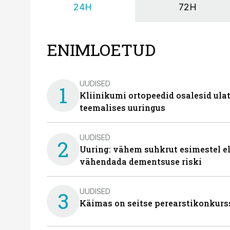
24H
72H
ENIMLOETUD
UUDISED
1
Kliinikumi ortopeedid osalesid ula
teemalises uuringus
UUDISED
2
Uuring: vähem suhkrut esimestel el
vähendada dementsuse riski
UUDISED
3
Käimas on seitse perearstikonkurs