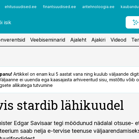
ehitusuudised.ee
finantsuudised.ee
aritehnoloogia.ee
kaubandu
nverentsid
Veebiseminarid
Ajaleht
Ajakiri
Videod
Ter
panu!
Artikkel on enam kui 5 aastat vana ning kuulub väljaande digi
. Väljaanne ei uuenda ega kaasajasta arhiveeritud sisu, mistõttu võib ol
sete allikatega tutvumine
vis stardib lähikuudel
ster Edgar Savisaar tegi möödunud nädalal otsuse- e
steerium saab nelja e-tervise teenuse väljaarendamisek
tuurifondidest.