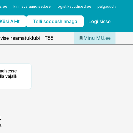
Iseteenindus
s.ee
kinnisvarauudised.ee
logistikauudised.ee
palgauudised.ee
Telli Meditsiiniuudised
Küsi AI-lt
Telli soodushinnaga
Logi sisse
vise raamatuklubi
Töö
Minu MU.ee
taalsesse
la vajalik
t
s