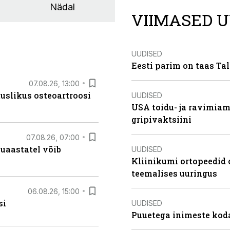
Nädal
VIIMASED U
UUDISED
Eesti parim on taas Tal
07.08.26, 13:00
tuslikus osteoartroosi
UUDISED
USA toidu- ja ravimia
gripivaktsiini
07.08.26, 07:00
uaastatel võib
UUDISED
Kliinikumi ortopeedid 
teemalises uuringus
06.08.26, 15:00
si
UUDISED
Puuetega inimeste koda