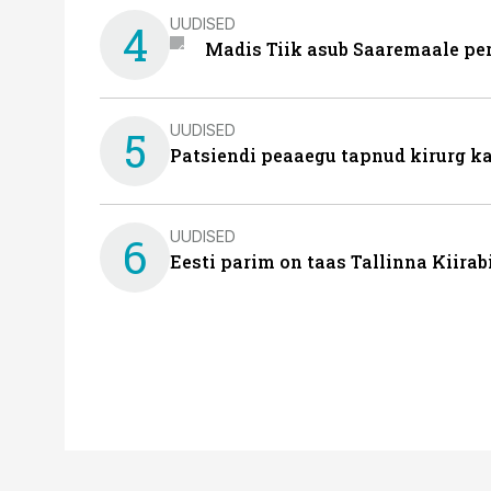
UUDISED
4
Madis Tiik asub Saaremaale pe
UUDISED
5
Patsiendi peaaegu tapnud kirurg ka
UUDISED
6
Eesti parim on taas Tallinna Kiirab