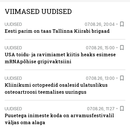
VIIMASED UUDISED
UUDISED
07.08.26, 20:04
Eesti parim on taas Tallinna Kiirabi brigaad
UUDISED
07.08.26, 15:00
USA toidu- ja ravimiamet kiitis heaks esimese
mRNApõhise gripivaktsiini
UUDISED
07.08.26, 13:00
Kliinikumi ortopeedid osalesid ulatuslikus
osteoartroosi teemalises uuringus
UUDISED
07.08.26, 11:27
Puuetega inimeste koda on arvamusfestivalil
väljas oma alaga