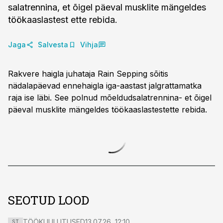
salatrennina, et õigel päeval musklite mängeldes
töökaaslastest ette rebida.
Jaga
Salvesta
Vihja
Rakvere haigla juhataja Rain Sepping sõitis
nädalapäevad ennehaigla iga-aastast jalgrattamatka
raja ise läbi. See polnud mõeldudsalatrennina- et õigel
päeval musklite mängeldes töökaaslastestette rebida.
SEOTUD LOOD
TÖÖKUULUTUSED
13.07.26, 12:10
ST