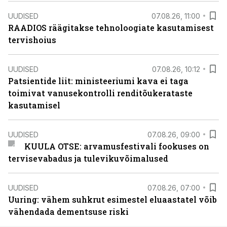
UUDISED
07.08.26, 11:00
RAADIOS räägitakse tehnoloogiate kasutamisest
tervishoius
UUDISED
07.08.26, 10:12
Patsientide liit: ministeeriumi kava ei taga
toimivat vanusekontrolli renditõukerataste
kasutamisel
UUDISED
07.08.26, 09:00
KUULA OTSE: arvamusfestivali fookuses on
tervisevabadus ja tulevikuvõimalused
UUDISED
07.08.26, 07:00
Uuring: vähem suhkrut esimestel eluaastatel võib
vähendada dementsuse riski