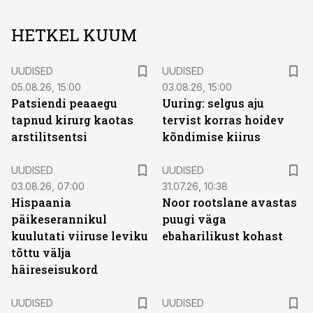
HETKEL KUUM
UUDISED
UUDISED
05.08.26, 15:00
03.08.26, 15:00
Patsiendi peaaegu
Uuring: selgus aju
tapnud kirurg kaotas
tervist korras hoidev
arstilitsentsi
kõndimise kiirus
UUDISED
UUDISED
03.08.26, 07:00
31.07.26, 10:38
Hispaania
Noor rootslane avastas
päikeserannikul
puugi väga
kuulutati viiruse leviku
ebaharilikust kohast
tõttu välja
häireseisukord
UUDISED
UUDISED