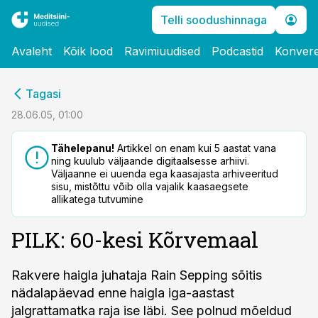
Telli soodushinnaga
Avaleht
Kõik lood
Ravimiuudised
Podcastid
Konvere
cebook
Tagasi
Twitter)
28.06.05, 01:00
kedIn
Tähelepanu!
Artikkel on enam kui 5 aastat vana
ning kuulub väljaande digitaalsesse arhiivi.
ail
Väljaanne ei uuenda ega kaasajasta arhiveeritud
sisu, mistõttu võib olla vajalik kaasaegsete
k
allikatega tutvumine
PILK: 60-kesi Kõrvemaal
Rakvere haigla juhataja Rain Sepping sõitis
nädalapäevad enne haigla iga-aastast
jalgrattamatka raja ise läbi. See polnud mõeldud