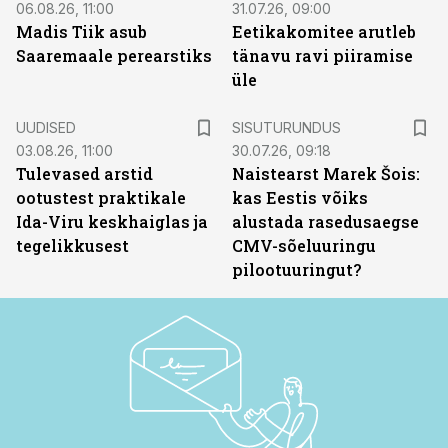
06.08.26, 11:00
31.07.26, 09:00
Madis Tiik asub
Eetikakomitee arutleb
Saaremaale perearstiks
tänavu ravi piiramise
üle
ST
UUDISED
SISUTURUNDUS
03.08.26, 11:00
30.07.26, 09:18
Tulevased arstid
Naistearst Marek Šois:
ootustest praktikale
kas Eestis võiks
Ida-Viru keskhaiglas ja
alustada rasedusaegse
tegelikkusest
CMV-sõeluuringu
pilootuuringut?