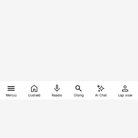
Menüü
Uudised
Raadio
Otsing
AI Chat
Logi sisse
Vana-Lõuna 39/1, 19094 Tallinn
(+372) 667 0111