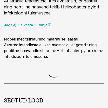
Austraalia teadlastele, kes avastasid, et gastriit
ning peptiline haavand tekib Helicobacter pylori
infektsiooni tulemusena.
Jaga
Salvesta
Vihja
Nobeli meditsiiniauhind määrati sel aastal
Austraaliateadlastele- kes avastasid- et gastriit ning
peptiline haavandtekib <em>Helicobacter pylori</em>
infektsiooni tulemusena.
SEOTUD LOOD