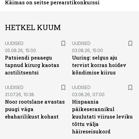
Käimas on seitse perearstikonkurssi
HETKEL KUUM
UUDISED
UUDISED
05.08.26, 15:00
03.08.26, 15:00
Patsiendi peaaegu
Uuring: selgus aju
tapnud kirurg kaotas
tervist korras hoidev
arstilitsentsi
kõndimise kiirus
UUDISED
UUDISED
31.07.26, 10:38
03.08.26, 07:00
Noor rootslane avastas
Hispaania
puugi väga
päikeserannikul
ebaharilikust kohast
kuulutati viiruse leviku
tõttu välja
häireseisukord