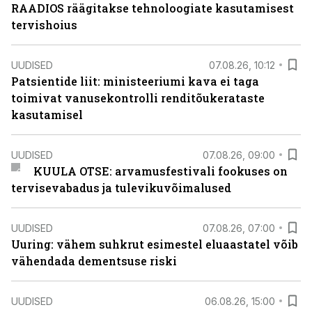
RAADIOS räägitakse tehnoloogiate kasutamisest
tervishoius
UUDISED
07.08.26, 10:12
Patsientide liit: ministeeriumi kava ei taga
toimivat vanusekontrolli renditõukerataste
kasutamisel
UUDISED
07.08.26, 09:00
KUULA OTSE: arvamusfestivali fookuses on
tervisevabadus ja tulevikuvõimalused
UUDISED
07.08.26, 07:00
Uuring: vähem suhkrut esimestel eluaastatel võib
vähendada dementsuse riski
UUDISED
06.08.26, 15:00