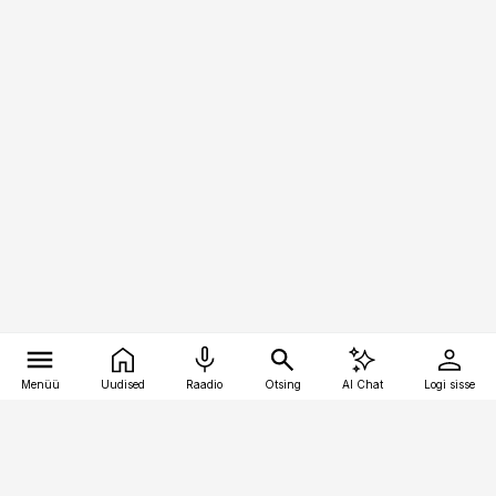
Menüü
Uudised
Raadio
Otsing
AI Chat
Logi sisse
Vana-Lõuna 39/1, 19094 Tallinn