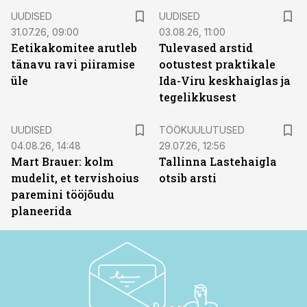
UUDISED
UUDISED
31.07.26, 09:00
03.08.26, 11:00
Eetikakomitee arutleb
Tulevased arstid
tänavu ravi piiramise
ootustest praktikale
üle
Ida-Viru keskhaiglas ja
tegelikkusest
ST
UUDISED
TÖÖKUULUTUSED
04.08.26, 14:48
29.07.26, 12:56
Mart Brauer: kolm
Tallinna Lastehaigla
mudelit, et tervishoius
otsib arsti
paremini tööjõudu
planeerida