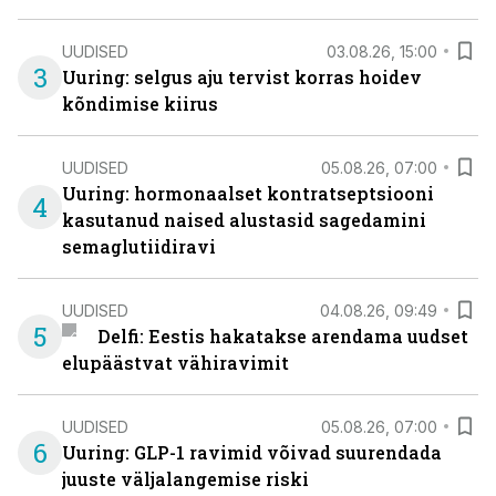
UUDISED
03.08.26, 15:00
3
Uuring: selgus aju tervist korras hoidev
kõndimise kiirus
UUDISED
05.08.26, 07:00
Uuring: hormonaalset kontratseptsiooni
4
kasutanud naised alustasid sagedamini
semaglutiidiravi
UUDISED
04.08.26, 09:49
5
Delfi: Eestis hakatakse arendama uudset
elupäästvat vähiravimit
UUDISED
05.08.26, 07:00
6
Uuring: GLP-1 ravimid võivad suurendada
juuste väljalangemise riski