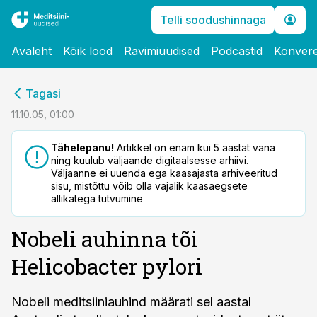
Telli soodushinnaga
Avaleht
Kõik lood
Ravimiuudised
Podcastid
Konvere
cebook
Tagasi
Twitter)
11.10.05, 01:00
kedIn
Tähelepanu!
Artikkel on enam kui 5 aastat vana
ning kuulub väljaande digitaalsesse arhiivi.
ail
Väljaanne ei uuenda ega kaasajasta arhiveeritud
sisu, mistõttu võib olla vajalik kaasaegsete
k
allikatega tutvumine
Nobeli auhinna tõi
Helicobacter pylori
Nobeli meditsiiniauhind määrati sel aastal