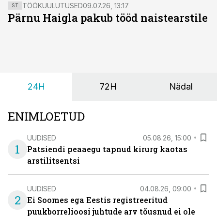
TÖÖKUULUTUSED
09.07.26, 13:17
ST
Pärnu Haigla pakub tööd naistearstile
24H
72H
Nädal
ENIMLOETUD
UUDISED
05.08.26, 15:00
1
Patsiendi peaaegu tapnud kirurg kaotas
arstilitsentsi
UUDISED
04.08.26, 09:00
2
Ei Soomes ega Eestis registreeritud
puukborrelioosi juhtude arv tõusnud ei ole