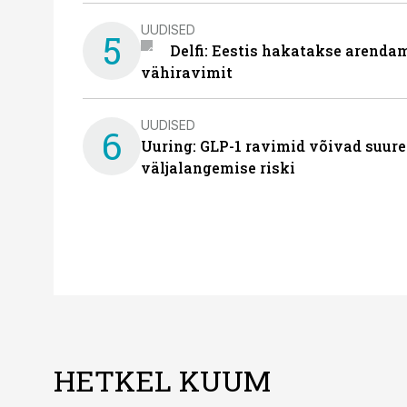
UUDISED
5
Delfi: Eestis hakatakse arenda
vähiravimit
UUDISED
6
Uuring: GLP-1 ravimid võivad suure
väljalangemise riski
HETKEL KUUM