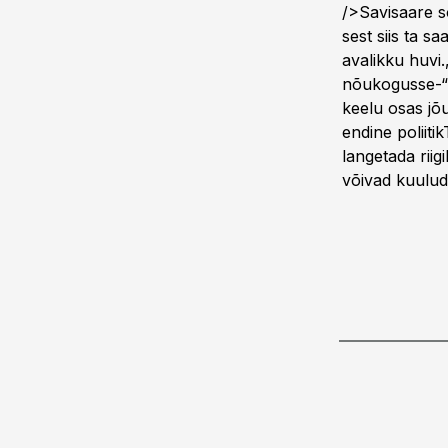
/>Savisaare sõ
sest siis ta s
avalikku huvi
nõukogusse-“ 
keelu osas jõ
endine poliiti
langetada rii
võivad kuuluda