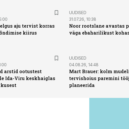
UUDISED
5:00
31.07.26, 10:38
elgus aju tervist korras
Noor rootslane avastas 
õndimise kiirus
väga ebaharilikust koha
UUDISED
1:00
04.08.26, 14:48
d arstid ootustest
Mart Brauer: kolm mudeli
le Ida-Viru keskhaiglas
tervishoius paremini töö
kkusest
planeerida