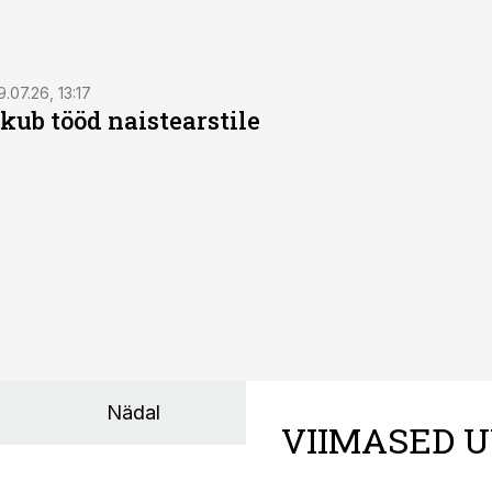
9.07.26, 13:17
kub tööd naistearstile
Nädal
VIIMASED U