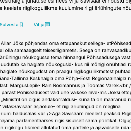
Keskhaigla juhatuse esimees Vilja Savisaar ei nõustu õi
 keelata riigikoguliikme kuulumine riigi äriühingute n
Salvesta
Vihja
 Allar Jõks põhjendas oma ettepanekut sellega- etPõhisea
mel olla samaaegselt teisesriigiametis. Seega on rahvasaadi
gaäriühingu nõukogusse tema hinnangul Põhiseadusega vast
uudutab ka haiglate nõukogusid- kus nii mõnigi onühtlasi r
haiglate nõukogudest on praegu riigikogu liikmetest puhtadT
 Lääne-Tallinna Keskhaigla oma.Põhja-Eesti Regionaalhaigla
ulast: MargusLepik- Rain Rosimannus ja Toomas Varek.<br /
s pärast Põhiseadusest vaid ühe väikese riive-mis Jõksi ett
 „Ministril on õigus andakorraldusi- kuna ta on määranud rii
 viitasSavisaar asjaolule- et riigi äriühingud on reeglina
eriumi haldusalas.<br />Aga Savisaare meelest peaksid Riigi
majama parlamentaarses riigis sisuliselt sama poliitikat. Olgug
 riigikogu liikmed allutatud oma parteile ja ajavadselle rida