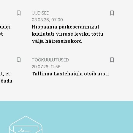
UUDISED
03.08.26, 07:00
puugi
Hispaania päikeserannikul
st
kuulutati viiruse leviku tõttu
välja häireseisukord
ST
TÖÖKUULUTUSED
29.07.26, 12:56
t, et
Tallinna Lastehaigla otsib arsti
jõudu