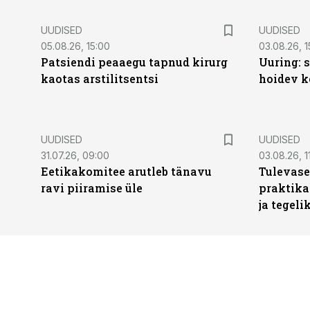
UUDISED
UUDISED
05.08.26, 15:00
03.08.26, 1
Patsiendi peaaegu tapnud kirurg
Uuring: s
kaotas arstilitsentsi
hoidev k
UUDISED
UUDISED
31.07.26, 09:00
03.08.26, 1
Eetikakomitee arutleb tänavu
Tulevase
ravi piiramise üle
praktika
ja tegeli