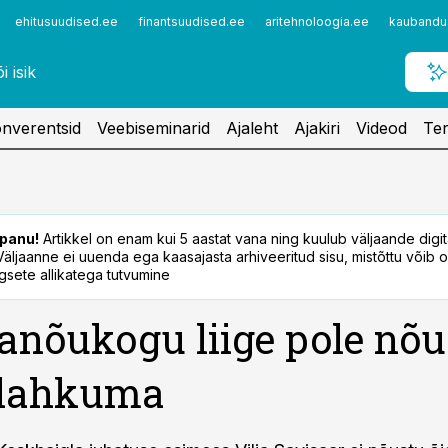
ehitusuudised.ee
finantsuudised.ee
aritehnoloogia.ee
kaubandu
nverentsid
Veebiseminarid
Ajaleht
Ajakiri
Videod
Ter
panu!
Artikkel on enam kui 5 aastat vana ning kuulub väljaande digi
. Väljaanne ei uuenda ega kaasajasta arhiveeritud sisu, mistõttu võib ol
sete allikatega tutvumine
anõukogu liige pole nõu
 lahkuma