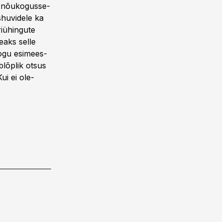
gu nõukogusse-
shuvidele ka
riühingute
eaks selle
kogu esimees-
blõplik otsus
ui ei ole-