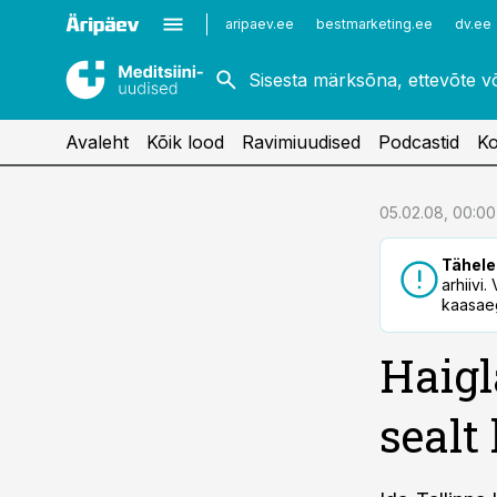
Kardioloogia
Uroloogia
aripaev.ee
bestmarketing.ee
dv.ee
Kirurgia
Vaktsineerimine
Naistehaigused
Avaleht
Kõik lood
Ravimiuudised
Podcastid
Ko
cebook
05.02.08, 00:00
Twitter)
Tähele
kedIn
arhiivi
kaasaeg
ail
Haigl
k
sealt