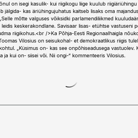
nul on isegi kasulik- kui riigikogu liige kuulub riigiäriühin
aab jälgida- kas äriühingujuhatus kaitseb lisaks oma majandu
.„Selle mõtte valguses võiksidki parlamendiliikmed kuuludaä
leidis keskerakondlane. Savisaar lisas- etühtse vastuseni p
udma riigikohus.<br />Ka Põhja-Eesti Regionaalhaigla nõu
kToomas Vilosius on seisukohal- et demokraatlikus riigis tule
gikohtul. „Küsimus on- kas see onpõhiseadusega vastuolev. K
 ja kui on- siisei või. Nii ongi-“ kommenteeris Vilosius.