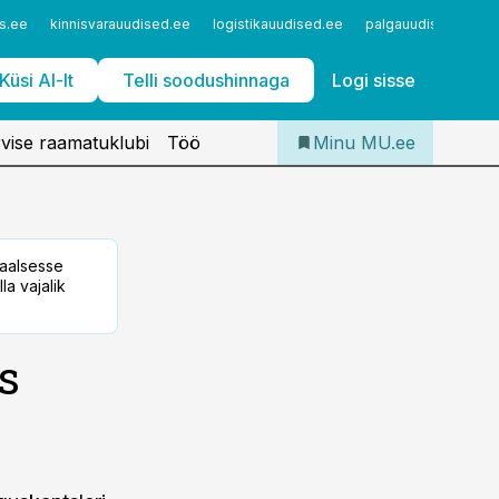
Iseteenindus
s.ee
kinnisvarauudised.ee
logistikauudised.ee
palgauudised.ee
Telli Meditsiiniuudised
Küsi AI-lt
Telli soodushinnaga
Logi sisse
vise raamatuklubi
Töö
Minu MU.ee
taalsesse
la vajalik
s