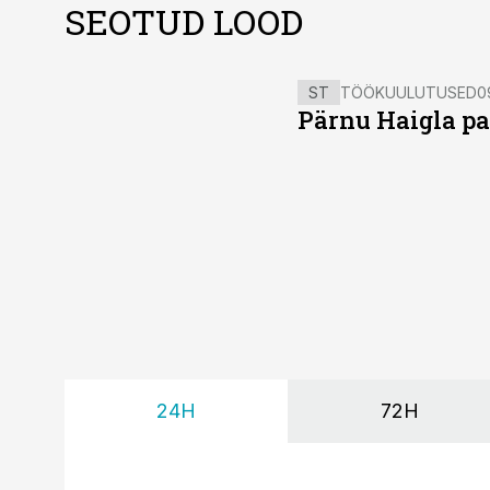
SEOTUD LOOD
ST
TÖÖKUULUTUSED
0
Pärnu Haigla pa
24H
72H