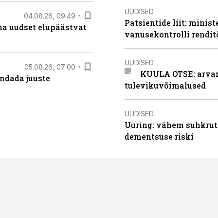
UUDISED
04.08.26, 09:49
Patsientide liit: minis
ma uudset elupäästvat
vanusekontrolli rendi
UUDISED
05.08.26, 07:00
KUULA OTSE: arvamu
ndada juuste
tulevikuvõimalused
UUDISED
Uuring: vähem suhkrut
dementsuse riski