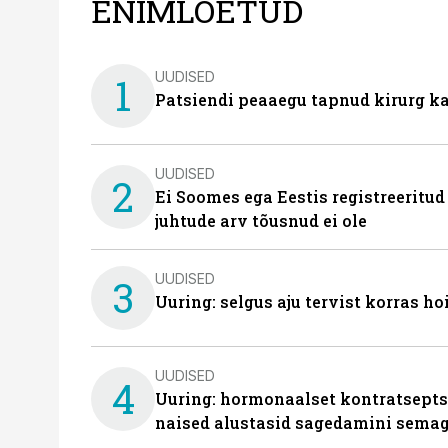
ENIMLOETUD
UUDISED
1
Patsiendi peaaegu tapnud kirurg ka
UUDISED
2
Ei Soomes ega Eestis registreeritud
juhtude arv tõusnud ei ole
UUDISED
3
Uuring: selgus aju tervist korras h
UUDISED
4
Uuring: hormonaalset kontratsept
naised alustasid sagedamini semag