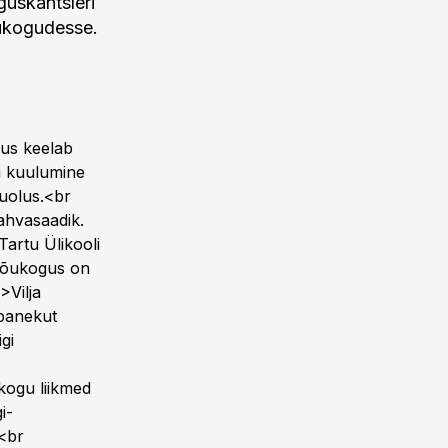
guskantsleri
õukogudesse.
dus keelab
ku kuulumine
uolus.<br
ahvasaadik.
artu Ülikooli
 nõukogus on
>Vilja
epanekut
gi
kogu liikmed
i-
.<br