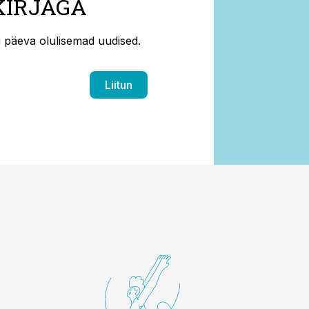
KIRJAGA
ti päeva olulisemad uudised.
Liitun