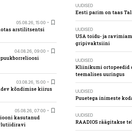
UUDISED
Eesti parim on taas Tal
05.08.26, 15:00
otas arstilitsentsi
UUDISED
USA toidu- ja ravimia
gripivaktsiini
04.08.26, 09:00
 puukborrelioosi
UUDISED
Kliinikumi ortopeedid 
teemalises uuringus
03.08.26, 15:00
oidev kõndimise kiirus
UUDISED
Puuetega inimeste koda
05.08.26, 07:00
UUDISED
siooni kasutanud
RAADIOS räägitakse te
lutiidiravi