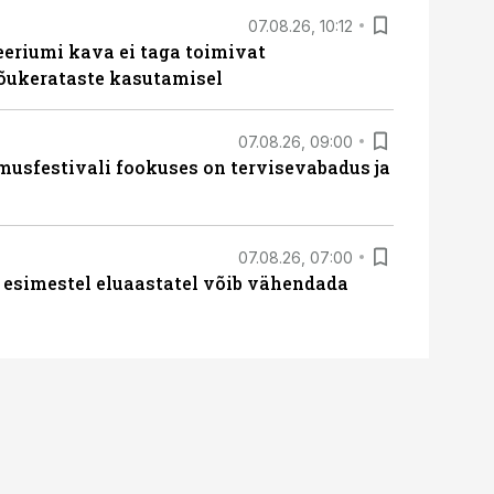
07.08.26, 10:12
teeriumi kava ei taga toimivat
tõukerataste kasutamisel
07.08.26, 09:00
sfestivali fookuses on tervisevabadus ja
07.08.26, 07:00
 esimestel eluaastatel võib vähendada