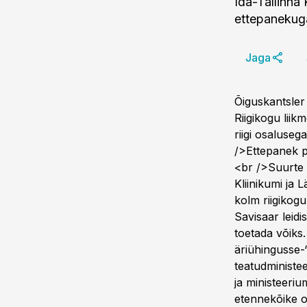
Ida-Tallinna 
ettepanekuga
Jaga
Õiguskantsler
Riigikogu liik
riigi osaluse
/>Ettepanek p
<br />Suurte 
Kliinikumi ja
kolm riigikog
Savisaar leidi
toetada võiks.
äriühingusse-“
teatudministe
ja ministeeriu
etennekõike on