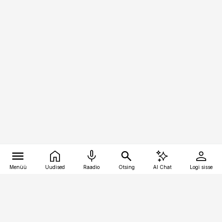
Menüü
Uudised
Raadio
Otsing
AI Chat
Logi sisse
Vana-Lõuna 39/1, 19094 Tallinn