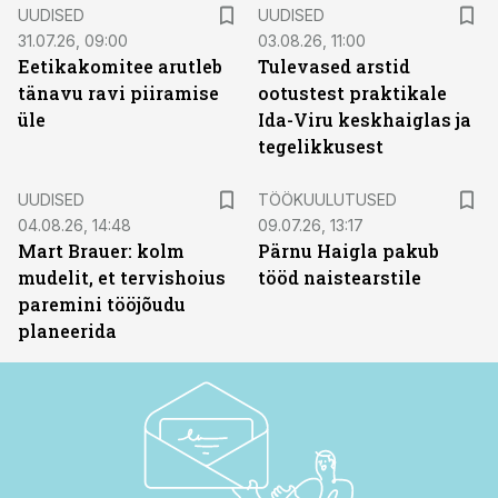
UUDISED
UUDISED
31.07.26, 09:00
03.08.26, 11:00
Eetikakomitee arutleb
Tulevased arstid
tänavu ravi piiramise
ootustest praktikale
üle
Ida-Viru keskhaiglas ja
tegelikkusest
ST
UUDISED
TÖÖKUULUTUSED
04.08.26, 14:48
09.07.26, 13:17
Mart Brauer: kolm
Pärnu Haigla pakub
mudelit, et tervishoius
tööd naistearstile
paremini tööjõudu
planeerida