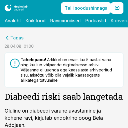
Telli soodushinnaga
Avaleht
Kõik lood
Ravimiuudised
Podcastid
Konvere
cebook
Tagasi
Twitter)
28.04.08, 01:00
kedIn
Tähelepanu!
Artikkel on enam kui 5 aastat vana
ning kuulub väljaande digitaalsesse arhiivi.
ail
Väljaanne ei uuenda ega kaasajasta arhiveeritud
sisu, mistõttu võib olla vajalik kaasaegsete
k
allikatega tutvumine
Diabeedi riski saab langetada
Oluline on diabeedi varane avastamine ja
kohene ravi, kirjutab endokrinolooog Bela
Adojaan.