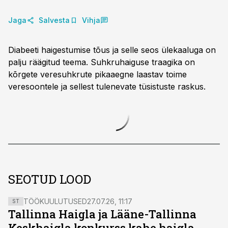
Jaga
Salvesta
Vihja
Diabeeti haigestumise tõus ja selle seos ülekaaluga on
palju räägitud teema. Suhkruhaiguse traagika on
kõrgete veresuhkrute pikaaegne laastav toime
veresoontele ja sellest tulenevate tüsistuste raskus.
SEOTUD LOOD
TÖÖKUULUTUSED
27.07.26, 11:17
ST
Tallinna Haigla ja Lääne-Tallinna
Keskhaigla konkurss kahe haigla