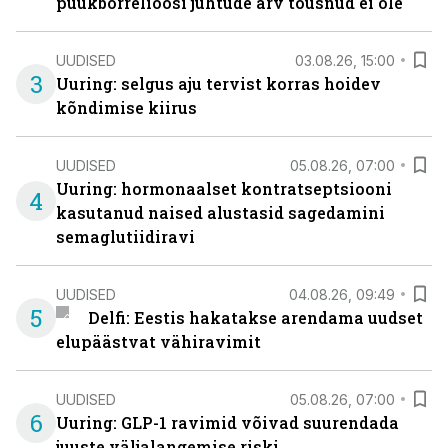
puukborrelioosi juhtude arv tõusnud ei ole
UUDISED
03.08.26, 15:00
3
Uuring: selgus aju tervist korras hoidev
kõndimise kiirus
UUDISED
05.08.26, 07:00
Uuring: hormonaalset kontratseptsiooni
4
kasutanud naised alustasid sagedamini
semaglutiidiravi
UUDISED
04.08.26, 09:49
5
Delfi: Eestis hakatakse arendama uudset
elupäästvat vähiravimit
UUDISED
05.08.26, 07:00
6
Uuring: GLP-1 ravimid võivad suurendada
juuste väljalangemise riski