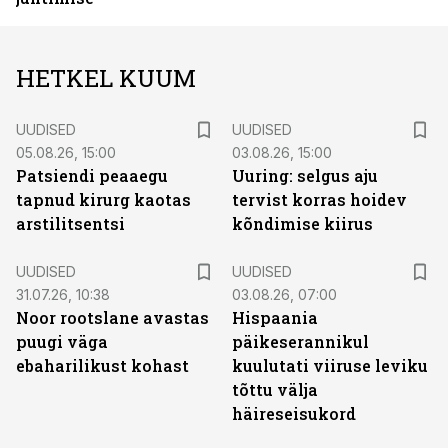
HETKEL KUUM
UUDISED
UUDISED
05.08.26, 15:00
03.08.26, 15:00
Patsiendi peaaegu
Uuring: selgus aju
tapnud kirurg kaotas
tervist korras hoidev
arstilitsentsi
kõndimise kiirus
UUDISED
UUDISED
31.07.26, 10:38
03.08.26, 07:00
Noor rootslane avastas
Hispaania
puugi väga
päikeserannikul
ebaharilikust kohast
kuulutati viiruse leviku
tõttu välja
häireseisukord